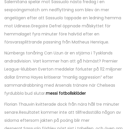
Salernitana spelar mot Sassuolo nästa fredag i en
sexpoängsmatch om nedflyttning som blev än mer
angelägen efter att Sassuolo tappade en ledning hemma
mot Udinese.Gregoire Defrel öppnade målskyttet för
hemmalaget fyra minuter före halvtid efter en
försvarssplittrande passning från Matheus Henrique.
Nürnbergs tonåring Can Uzun är en stjärna i Tysklands
andradivision. Vart kommer han att gå härnäst? Premier
League-klubben Everton meddelar förluster på 112 miljoner
dollar Emma Hayes kritiserar ”manlig aggression” efter
sammandrabbning med Arsenals tränare när Chelseas
fyrdubbla bud slutar.
messi fotbollskläder
Florian Thauvin kvitterade dock från nära håll tre minuter
senare.Resultatet kommer inte att tillfredsställa någon av
sidorna eftersom jakten på poäng blir mer
desperat.Sassuolo förblev näst sist i tabellen, och även om