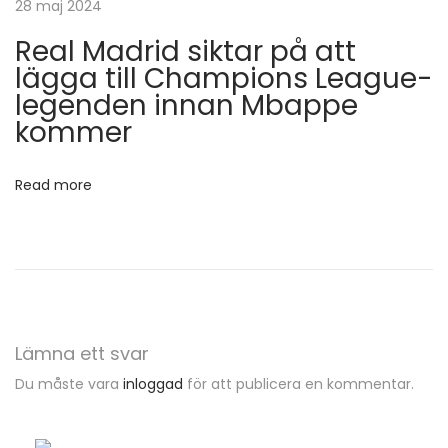
28 maj 2024
i
e
Real Madrid siktar på att
r
lägga till Champions League-
n
s
legenden innan Mbappe
k
kommer
g
a
v
Read more
a
r
a
i
f
o
Lämna ett svar
r
Du måste vara
inloggad
för att publicera en kommentar.
m
i
n