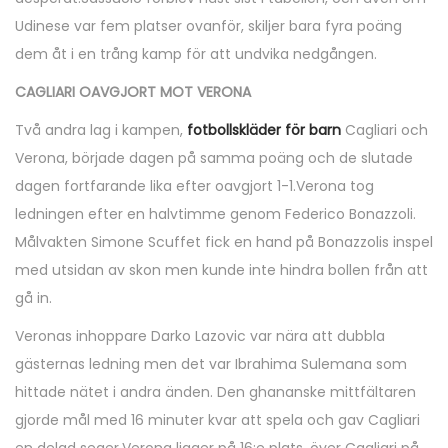
Udinese var fem platser ovanför, skiljer bara fyra poäng
dem åt i en trång kamp för att undvika nedgången.
CAGLIARI OAVGJORT MOT VERONA
Två andra lag i kampen,
fotbollskläder för barn
Cagliari och
Verona, började dagen på samma poäng och de slutade
dagen fortfarande lika efter oavgjort 1-1.Verona tog
ledningen efter en halvtimme genom Federico Bonazzoli.
Målvakten Simone Scuffet fick en hand på Bonazzolis inspel
med utsidan av skon men kunde inte hindra bollen från att
gå in.
Veronas inhoppare Darko Lazovic var nära att dubbla
gästernas ledning men det var Ibrahima Sulemana som
hittade nätet i andra änden. Den ghananske mittfältaren
gjorde mål med 16 minuter kvar att spela och gav Cagliari