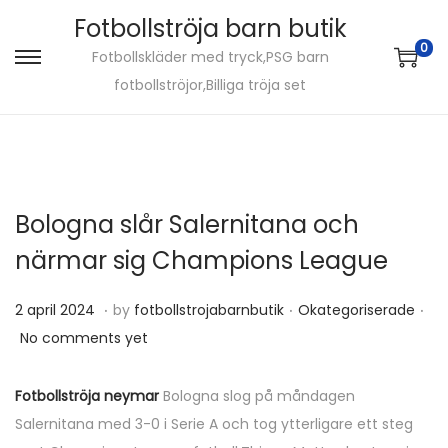
Fotbollströja barn butik
0
Fotbollskläder med tryck,PSG barn
S
S
fotbollströjor,Billiga tröja set
k
k
i
i
p
p
t
t
o
o
Bologna slår Salernitana och
n
c
närmar sig Champions League
a
o
v
n
.
.
.
P
2
P
2 april 2024
by
fotbollstrojabarnbutik
Okategoriserade
i
t
o
a
o
No comments yet
g
e
s
p
s
a
n
t
r
t
Fotbollströja neymar
Bologna slog på måndagen
t
t
e
i
e
Salernitana med 3-0 i Serie A och tog ytterligare ett steg
i