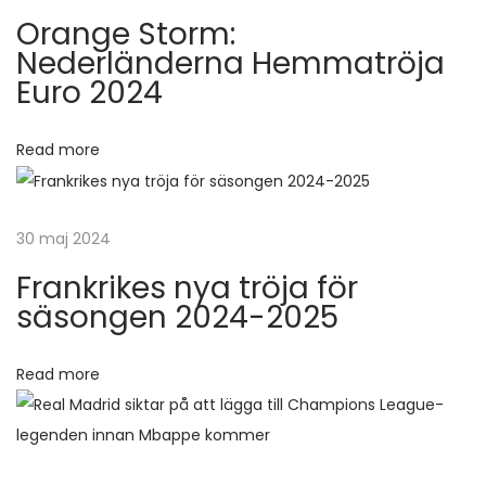
g
Orange Storm:
t
r
s
Nederländerna Hemmatröja
:
p
Euro 2024
å
n
a
Read more
t
a
t
K
v
30 maj 2024
a
n
i
Frankrikes nya tröja för
e
säsongen 2024-2025
o
g
c
Read more
e
h
N
r
e
u