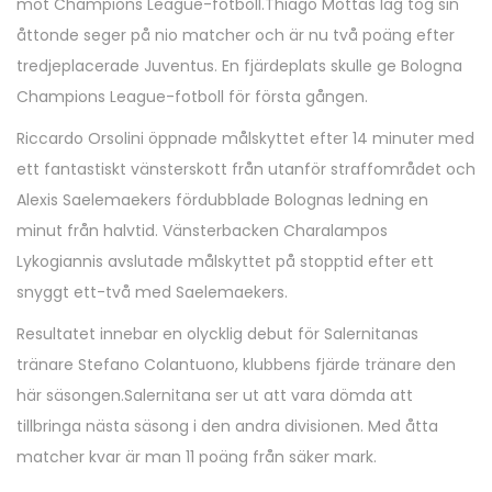
d
l
d
mot Champions League-fotboll.Thiago Mottas lag tog sin
o
o
2
i
åttonde seger på nio matcher och är nu två poäng efter
n
n
0
n
tredjeplacerade Juventus. En fjärdeplats skulle ge Bologna
2
Champions League-fotboll för första gången.
4
Riccardo Orsolini öppnade målskyttet efter 14 minuter med
ett fantastiskt vänsterskott från utanför straffområdet och
Alexis Saelemaekers fördubblade Bolognas ledning en
minut från halvtid. Vänsterbacken Charalampos
Lykogiannis avslutade målskyttet på stopptid efter ett
snyggt ett-två med Saelemaekers.
Resultatet innebar en olycklig debut för Salernitanas
tränare Stefano Colantuono, klubbens fjärde tränare den
här säsongen.Salernitana ser ut att vara dömda att
tillbringa nästa säsong i den andra divisionen. Med åtta
matcher kvar är man 11 poäng från säker mark.