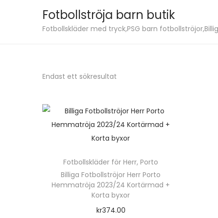
Fotbollströja barn butik
S
S
Fotbollskläder med tryck,PSG barn fotbollströjor,Billig
k
k
i
i
p
p
Endast ett sökresultat
t
t
o
o
n
c
a
o
v
n
i
t
Fotbollskläder för Herr
,
Porto
g
e
Billiga Fotbollströjor Herr Porto
a
n
Hemmatröja 2023/24 Kortärmad +
t
t
Korta byxor
i
kr
374.00