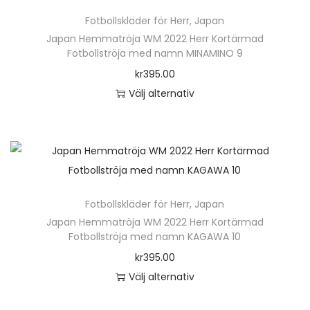
ä
n
Fotbollskläder för Herr
,
Japan
r
h
Japan Hemmatröja WM 2022 Herr Kortärmad
p
Fotbollströja med namn MINAMINO 9
a
r
kr
395.00
r
o
Välj alternativ
f
d
D
l
u
e
e
k
n
r
t
h
a
e
ä
v
n
Fotbollskläder för Herr
,
Japan
r
a
h
Japan Hemmatröja WM 2022 Herr Kortärmad
p
r
Fotbollströja med namn KAGAWA 10
a
r
i
kr
395.00
r
o
a
Välj alternativ
f
d
n
D
l
u
t