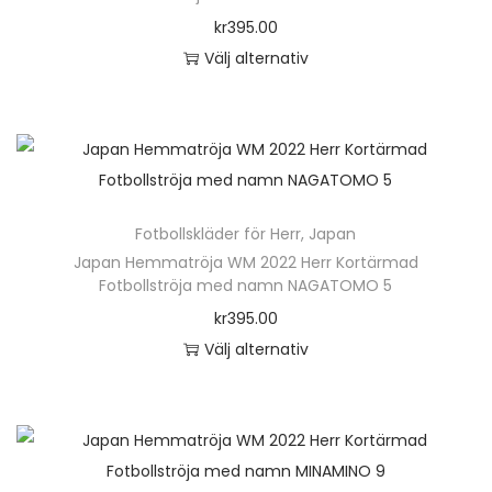
o
kr
395.00
n
Välj alternativ
D
e
n
h
ä
Fotbollskläder för Herr
,
Japan
r
Japan Hemmatröja WM 2022 Herr Kortärmad
p
Fotbollströja med namn NAGATOMO 5
r
kr
395.00
o
Välj alternativ
d
D
u
e
k
n
t
h
e