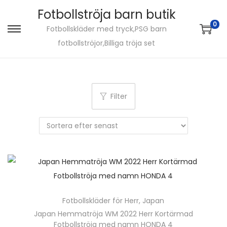
Fotbollströja barn butik
0
Fotbollskläder med tryck,PSG barn
S
S
fotbollströjor,Billiga tröja set
k
k
i
i
p
p
t
t
Filter
o
o
n
c
a
o
v
n
i
t
g
e
a
n
Fotbollskläder för Herr
,
Japan
t
t
Japan Hemmatröja WM 2022 Herr Kortärmad
i
Fotbollströja med namn HONDA 4