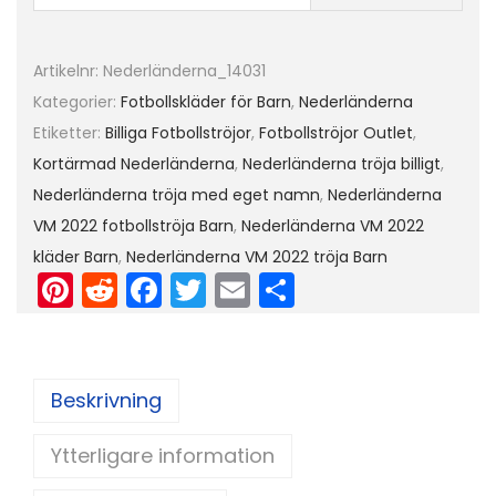
n
F
Artikelnr:
Nederländerna_14031
o
Kategorier:
Fotbollskläder för Barn
,
Nederländerna
t
Etiketter:
Billiga Fotbollströjor
,
Fotbollströjor Outlet
,
b
Kortärmad Nederländerna
,
Nederländerna tröja billigt
,
o
Nederländerna tröja med eget namn
,
Nederländerna
l
VM 2022 fotbollströja Barn
,
Nederländerna VM 2022
l
kläder Barn
,
Nederländerna VM 2022 tröja Barn
s
Pi
R
F
T
E
D
t
nt
e
a
w
m
el
r
er
d
c
itt
ai
a
ö
e
di
e
er
l
Beskrivning
j
st
t
b
a
Ytterligare information
o
V
M