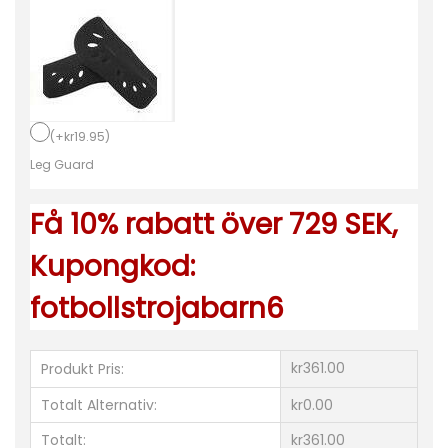
n
a
M
a
t
(
+
kr
19.95
)
c
Leg Guard
h
Få 10% rabatt över 729 SEK,
t
r
Kupongkod:
ö
fotbollstrojabarn6
j
o
r
kr361.00
Produkt Pris:
B
Totalt Alternativ:
kr0.00
a
Totalt:
kr361.00
r