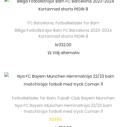
n
r
h
t
ä
a
FC Barcelona
,
Fotbollskläder för Barn
r
Billiga Fotbollströjor Barn FC Barcelona 2023-2024
b
p
Kortärmad shorts PEDRI 8
y
r
kr
332.00
x
o
Välj alternativ
o
d
D
r
u
e
M
k
n
E
t
h
M
e
ä
P
n
Fotbollskläder för Barn
,
Fuball-Club Bayern München
r
H
h
Nya FC Bayern München Hemmatröja 22/23 barn
p
I
matchtröjor fotboll med tryck Coman 11
a
r
S
r
o
1