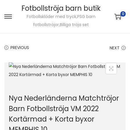
Fotbollströja barn butik
0
Fotbollskläder med tryck,PSG barn
S
S
fotbollströjor,Billiga tröja set
k
k
i
i
p
p
PREVIOUS
NEXT
t
t
o
o
n
c
a
o
v
n
i
t
Nya Nederländerna Matchtröjor
g
e
Barn Fotbollströja VM 2022
a
n
Kortärmad + Korta byxor
t
t
i
MEMPHIS 10