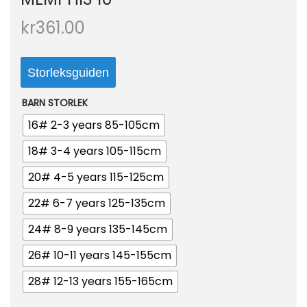
o
kr
361.00
n
Storleksguiden
BARN STORLEK
16# 2-3 years 85-105cm
18# 3-4 years 105-115cm
20# 4-5 years 115-125cm
22# 6-7 years 125-135cm
24# 8-9 years 135-145cm
26# 10-11 years 145-155cm
28# 12-13 years 155-165cm