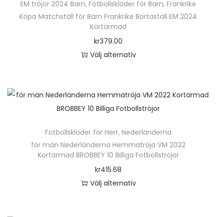
n
e
EM tröjor 2024 Barn
,
Fotbollskläder för Barn
,
Frankrike
r
r
h
o
Köpa Matchställ för Barn Frankrike Bortaställ EM 2024
p
i
Kortärmad
a
l
r
a
kr
379.00
r
i
o
n
Välj alternativ
f
k
d
t
D
l
a
u
e
e
e
a
k
r
n
r
l
t
.
h
a
t
e
D
ä
v
e
n
e
Fotbollskläder för Herr
,
Nederländerna
r
a
r
h
o
för män Nederländerna Hemmatröja VM 2022
p
r
n
Kortärmad BROBBEY 10 Billiga Fotbollströjor
a
l
r
i
a
kr
415.68
r
i
o
a
t
Välj alternativ
f
k
d
n
i
D
l
a
u
t
v
e
e
a