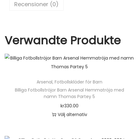
o
Recensioner (0)
2
k
0
2
2
Verwandte Produkte
K
o
r
t
ä
Arsenal
,
Fotbollskläder för Barn
r
Billiga Fotbollströjor Barn Arsenal Hemmatröja med
m
namn Thomas Partey 5
a
kr
330.00
d
Välj alternativ
+
D
K
e
o