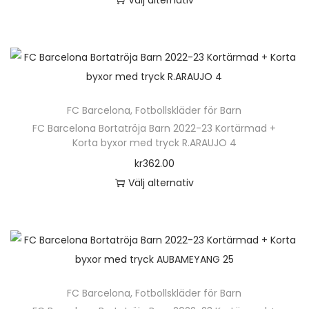
Välj alternativ
D
e
n
h
ä
FC Barcelona
,
Fotbollskläder för Barn
r
FC Barcelona Bortatröja Barn 2022-23 Kortärmad +
p
Korta byxor med tryck R.ARAUJO 4
r
kr
362.00
o
Välj alternativ
d
D
u
e
k
n
t
h
e
ä
n
FC Barcelona
,
Fotbollskläder för Barn
r
h