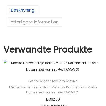
er
d
c
itt
ai
a
o
e
di
e
er
l
Beskrivning
r
st
t
b
t
Ytterligare information
o
ä
o
r
k
m
a
Verwandte Produkte
d
m
ä
n
g
Fotbollskläder för Barn
,
Mexiko
d
Mexiko Hemmatröja Barn VM 2022 Kortärmad + Korta
byxor med namn J.GALLARDO 23
kr
362.00