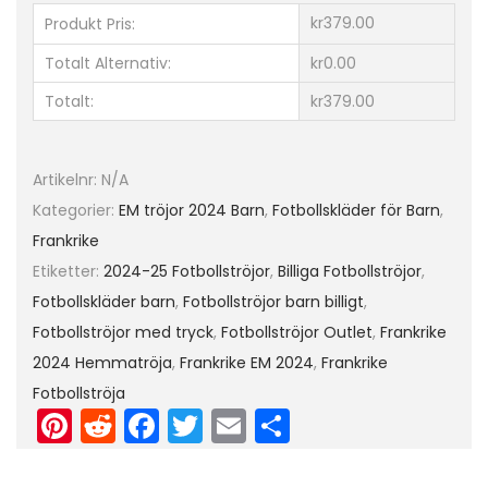
o
kr379.00
Produkt Pris:
r
Totalt Alternativ:
kr0.00
t
Totalt:
kr379.00
a
s
t
Artikelnr:
N/A
ä
Kategorier:
EM tröjor 2024 Barn
,
Fotbollskläder för Barn
,
l
Frankrike
l
Etiketter:
2024-25 Fotbollströjor
,
Billiga Fotbollströjor
,
E
Fotbollskläder barn
,
Fotbollströjor barn billigt
,
M
Fotbollströjor med tryck
,
Fotbollströjor Outlet
,
Frankrike
2
2024 Hemmatröja
,
Frankrike EM 2024
,
Frankrike
0
Fotbollströja
Pi
R
F
T
E
D
2
4
nt
e
a
w
m
el
K