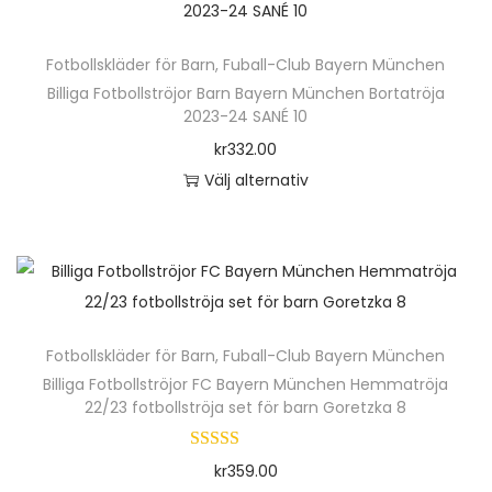
h
a
e
.
ä
v
n
D
Fotbollskläder för Barn
,
Fuball-Club Bayern München
r
a
h
e
Billiga Fotbollströjor Barn Bayern München Bortatröja
p
r
2023-24 SANÉ 10
a
o
r
i
kr
332.00
r
l
o
a
Välj alternativ
f
i
d
n
D
l
k
u
t
e
e
a
k
e
n
r
a
t
r
h
a
l
e
.
ä
v
t
n
D
Fotbollskläder för Barn
,
Fuball-Club Bayern München
r
a
e
h
e
Billiga Fotbollströjor FC Bayern München Hemmatröja
p
r
r
22/23 fotbollströja set för barn Goretzka 8
a
o
r
i
n
r
l
o
a
a
kr
359.00
f
i
d
n
t