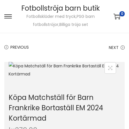
Fotbollströja barn butik
0
Fotbollskläder med tryck,PSG barn
S
S
fotbollströjor,Billiga tröja set
k
k
i
i
p
p
PREVIOUS
NEXT
t
t
o
o
n
c
a
o
v
n
i
t
Köpa Matchställ för Barn
g
e
Frankrike Bortaställ EM 2024
a
n
Kortärmad
t
t
i