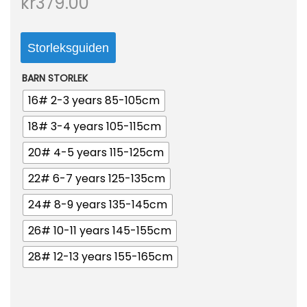
kr
379.00
o
n
Storleksguiden
BARN STORLEK
16# 2-3 years 85-105cm
18# 3-4 years 105-115cm
20# 4-5 years 115-125cm
22# 6-7 years 125-135cm
24# 8-9 years 135-145cm
26# 10-11 years 145-155cm
28# 12-13 years 155-165cm