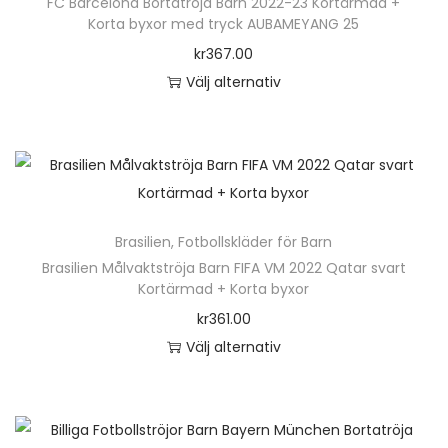
FC Barcelona Bortatröja Barn 2022-23 Kortärmad +
p
Korta byxor med tryck AUBAMEYANG 25
a
r
kr
367.00
r
o
Välj alternativ
f
d
D
l
u
e
e
k
n
r
t
h
a
e
ä
v
n
Brasilien
,
Fotbollskläder för Barn
r
a
h
Brasilien Målvaktströja Barn FIFA VM 2022 Qatar svart
p
r
Kortärmad + Korta byxor
a
r
i
kr
361.00
r
o
a
Välj alternativ
f
d
n
D
l
u
t
e
e
k
e
n
r
t
r