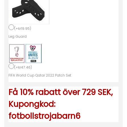
ö
r
B
a
(
+
kr
19.95
)
r
Leg Guard
n
F
r
(
+
kr
47.46
)
a
FIFA World Cup Qatar 2022 Patch Set
n
k
Få 10% rabatt över 729 SEK,
r
i
Kupongkod:
k
fotbollstrojabarn6
e
B