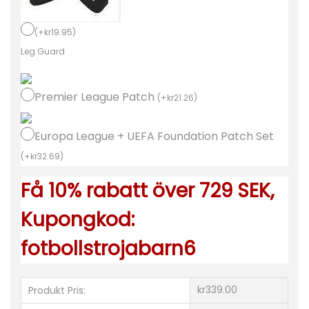
ö
j
(
+
kr
19.95
)
o
Leg Guard
r
B
Premier League Patch
(
+
kr
21.26
)
a
r
Europa League + UEFA Foundation Patch Set
n
(
+
kr
32.69
)
A
Få 10% rabatt över 729 SEK,
r
s
Kupongkod:
e
fotbollstrojabarn6
n
a
l
kr339.00
Produkt Pris:
H