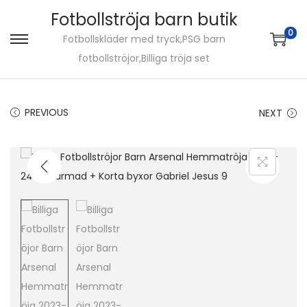
Fotbollströja barn butik
0
Fotbollskläder med tryck,PSG barn
S
S
fotbollströjor,Billiga tröja set
k
k
i
i
p
p
PREVIOUS
NEXT
t
t
o
o
n
c
a
o
v
n
i
t
g
e
a
n
t
t
i