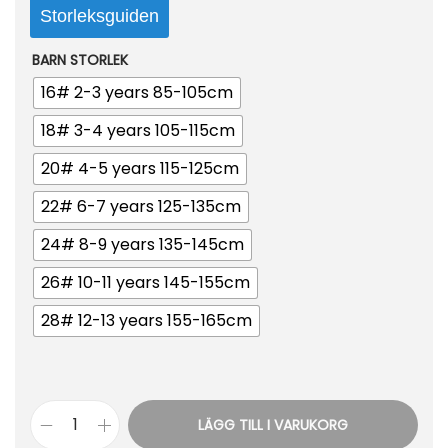
Storleksguiden
BARN STORLEK
16# 2-3 years 85-105cm
18# 3-4 years 105-115cm
20# 4-5 years 115-125cm
22# 6-7 years 125-135cm
24# 8-9 years 135-145cm
26# 10-11 years 145-155cm
28# 12-13 years 155-165cm
LÄGG TILL I VARUKORG
B