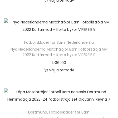
Välj alternativ
y
D
x
e
o
n
r
h
G
ä
a
Fotbollskläder för Barn
,
Nederländerna
r
b
Nya Nederländerna Matchtröjor Barn Fotbollströja VM
p
2022 Kortärmad + Korta byxor V.PERSIE 9
r
r
kr
361.00
i
o
Välj alternativ
e
d
D
l
u
e
J
k
n
e
t
h
s
e
ä
u
n
Dortmund
,
Fotbollskläder för Barn
r
s