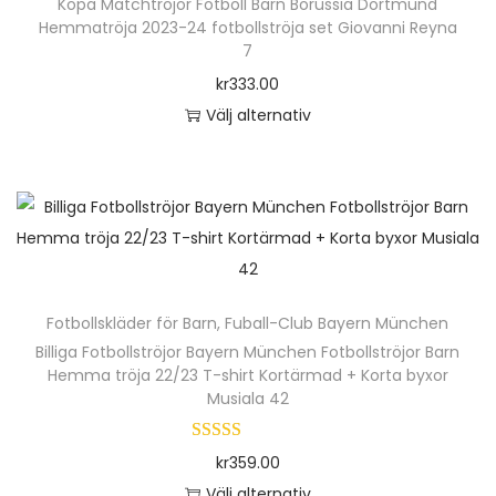
h
Köpa Matchtröjor Fotboll Barn Borussia Dortmund
p
9
Hemmatröja 2023-24 fotbollströja set Giovanni Reyna
a
r
m
7
r
o
ä
kr
333.00
f
d
n
Välj alternativ
l
u
g
D
e
k
d
e
r
t
n
a
e
h
v
n
ä
a
h
r
r
Fotbollskläder för Barn
,
Fuball-Club Bayern München
a
p
i
Billiga Fotbollströjor Bayern München Fotbollströjor Barn
r
r
a
Hemma tröja 22/23 T-shirt Kortärmad + Korta byxor
f
o
Musiala 42
n
l
d
t
e
u
kr
359.00
e
r
k
Välj alternativ