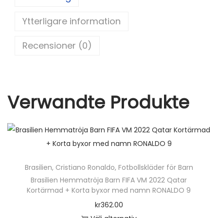
st
t
b
K
Ytterligare information
o
o
o
r
Recensioner (0)
t
k
ä
r
m
Verwandte Produkte
a
d
+
K
o
Brasilien
,
Cristiano Ronaldo
,
Fotbollskläder för Barn
r
Brasilien Hemmatröja Barn FIFA VM 2022 Qatar
t
Kortärmad + Korta byxor med namn RONALDO 9
a
kr
362.00
b