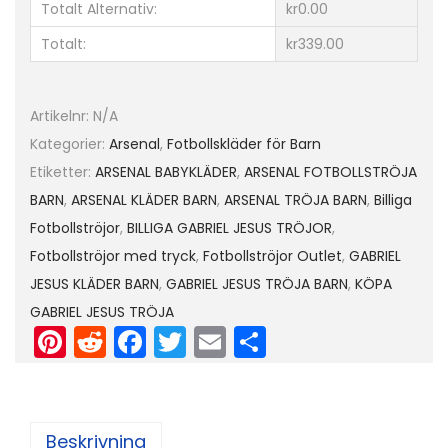
Totalt Alternativ:
kr0.00
e
Totalt:
kr339.00
m
m
a
Artikelnr:
N/A
t
Kategorier:
Arsenal
,
Fotbollskläder för Barn
r
Etiketter:
ARSENAL BABYKLÄDER
,
ARSENAL FOTBOLLSTRÖJA
ö
BARN
,
ARSENAL KLÄDER BARN
,
ARSENAL TRÖJA BARN
,
Billiga
j
Fotbollströjor
,
BILLIGA GABRIEL JESUS TRÖJOR
,
a
Fotbollströjor med tryck
,
Fotbollströjor Outlet
,
GABRIEL
2
JESUS KLÄDER BARN
,
GABRIEL JESUS TRÖJA BARN
,
KÖPA
0
GABRIEL JESUS TRÖJA
2
Pi
R
F
T
E
D
3
nt
e
a
w
m
el
-
er
d
c
itt
ai
a
2
e
di
e
er
l
4
Beskrivning