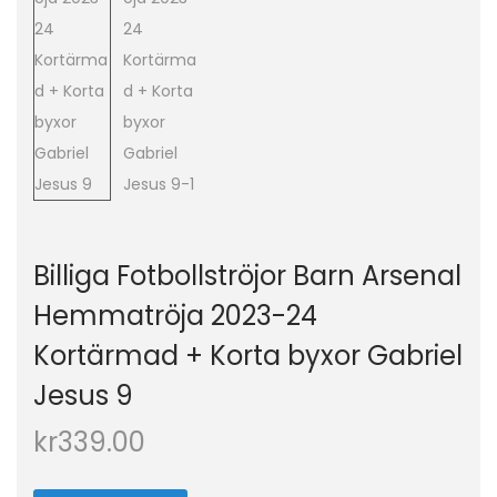
o
n
Billiga Fotbollströjor Barn Arsenal
Hemmatröja 2023-24
Kortärmad + Korta byxor Gabriel
Jesus 9
kr
339.00