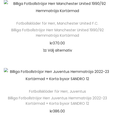
n
h
ä
Fotbollskläder för Herr
,
Manchester United F.C.
r
Billiga Fotbollströjor Herr Manchester United 1990/92
p
Hemmatröja Kortärmad
r
kr
370.00
o
Välj alternativ
d
D
u
e
k
n
t
h
e
ä
n
Fotbollskläder för Herr
,
Juventus
r
h
Billiga Fotbollströjor Herr Juventus Hemmatröja 2022-23
p
Kortärmad + Korta byxor SANDRO 12
a
r
kr
386.00
r
o