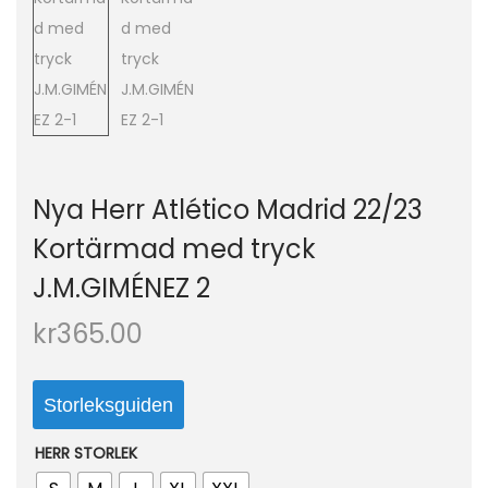
o
n
Nya Herr Atlético Madrid 22/23
Kortärmad med tryck
J.M.GIMÉNEZ 2
kr
365.00
Storleksguiden
HERR STORLEK