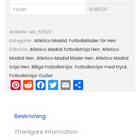
r
Totalt:
kr365.00
t
ä
r
Artikelnr:
AM_56520
m
Kategorier:
Atlético Madrid
,
Fotbollskläder för Herr
a
Etiketter:
Atletico Madrid fotbollströja Herr
,
Atletico
d
Madrid Herr
,
Atletico Madrid kläder Herr
,
Atletico Madrid
m
tröja Herr
,
Billiga Fotbollströjor
,
Fotbollströjor med tryck
,
e
Fotbollströjor Outlet
d
Pi
R
F
T
E
D
t
nt
e
a
w
m
el
r
er
d
c
itt
ai
a
y
e
di
e
er
l
Beskrivning
c
st
t
b
k
Ytterligare information
o
J