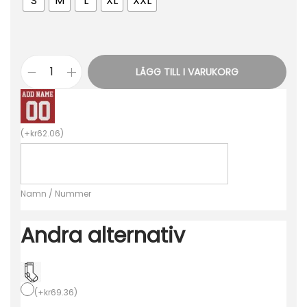
S
M
L
XL
XXL
LÄGG TILL I VARUKORG
N
y
a
(
+
kr
62.06
)
H
e
r
Namn / Nummer
r
A
Andra alternativ
t
l
é
t
(
+
kr
69.36
)