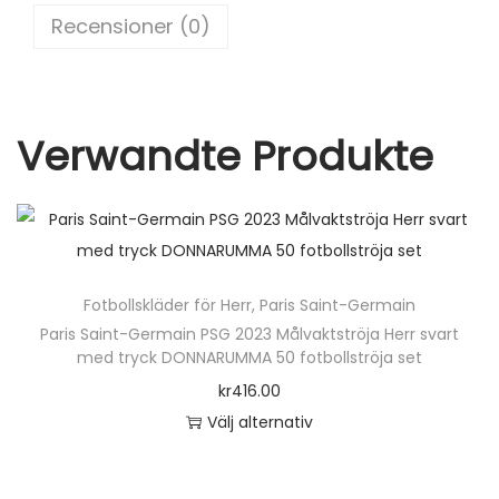
o
.
Recensioner (0)
M
k
.
G
I
Verwandte Produkte
M
É
N
E
Z
Fotbollskläder för Herr
,
Paris Saint-Germain
2
Paris Saint-Germain PSG 2023 Målvaktströja Herr svart
m
med tryck DONNARUMMA 50 fotbollströja set
ä
kr
416.00
n
Välj alternativ
g
D
d
e