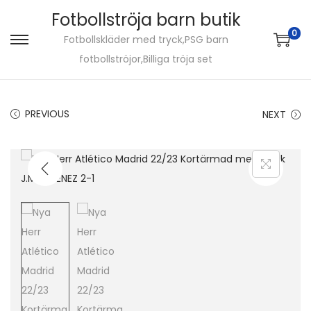
Fotbollströja barn butik
0
Fotbollskläder med tryck,PSG barn
S
S
fotbollströjor,Billiga tröja set
k
k
i
i
p
p
PREVIOUS
NEXT
t
t
o
o
n
c
a
o
v
n
i
t
g
e
a
n
t
t
i