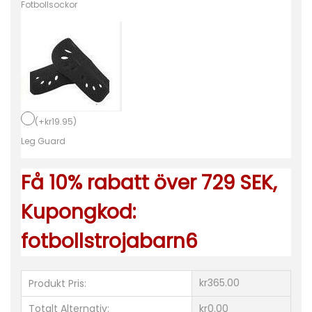
i
Fotbollsockor
c
o
M
a
d
r
(
+
kr
19.95
)
i
Leg Guard
d
Få 10% rabatt över 729 SEK,
2
2
Kupongkod:
/
fotbollstrojabarn6
2
3
K
kr365.00
Produkt Pris:
o
Totalt Alternativ:
kr0.00