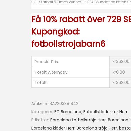
r
UCL Starball 5 Times Winner + UEFA Foundation Patch Se
t
Få 10% rabatt över 729 SE
ä
r
Kupongkod:
m
fotbollstrojabarn6
a
d
+
kr362.00
Produkt Pris:
K
Totalt Alternativ:
kr0.00
o
Totalt:
kr362.00
r
t
a
Artikelnr:
BA2203381842
b
Kategorier:
FC Barcelona
,
Fotbollskläder för Herr
y
Etiketter:
Barcelona fotbollströja Herr
,
Barcelona 
x
Barcelona kläder Herr
,
Barcelona tröja Herr
,
bestä