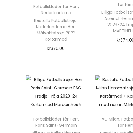
för Her
p
Fotbollskläder för Herr
,
o
Billiga Fotbollst
Nederländerna
r
d
Arsenal Hemm
Beställa Fotbollströjor
o
2023-24 tröj
u
Nederländerna Herr
MARTINELLI
d
Målvaktströja 2023
k
Kortärmad
kr
374.0
u
t
kr
370.00
Välj alte
k
e
Välj alternativ
D
t
n
D
e
e
h
e
n
n
a
n
h
h
r
h
ä
a
f
ä
r
r
l
r
p
f
e
Fotbollskläder för Herr
,
AC Milan
,
Fotbo
p
r
l
r
Paris Saint-Germain
för Her
r
o
e
a