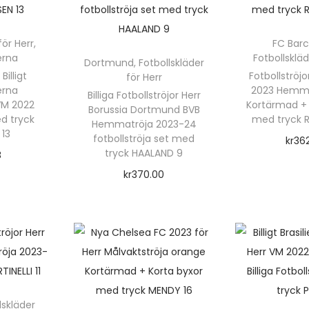
m
ä
n
för Herr
,
FC Bar
erna
Fotbollskläd
g
Dortmund
,
Fotbollskläder
Billigt
Fotbollströj
för Herr
d
erna
2023 Hemma
Billiga Fotbollströjor Herr
VM 2022
Kortärmad + 
Borussia Dortmund BVB
d tryck
med tryck 
Hemmatröja 2023-24
 13
fotbollströja set med
kr
36
tryck HAALAND 9
8
Välj a
kr
370.00
rnativ
Välj alternativ
D
e
n
h
r
ä
lskläder