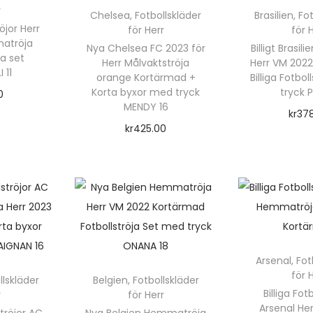
r
r
Chelsea
,
Fotbollskläder
Brasilien
,
Fot
r
röjor Herr
för Herr
för 
p
atröja
Nya Chelsea FC 2023 för
Billigt Brasil
r
a set
Herr Målvaktströja
Herr VM 202
 11
o
orange Kortärmad +
Billiga Fotbo
Korta byxor med tryck
tryck P
d
0
MENDY 16
kr
37
u
rnativ
t
kr
425.00
Välj a
k
Välj alternativ
t
D
e
e
n
n
h
r
h
a
f
ä
r
Arsenal
,
Fot
r
l
r
för 
llskläder
Belgien
,
Fotbollskläder
f
Billiga Fot
r
för Herr
p
r
l
Arsenal H
r