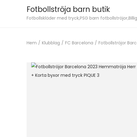
Fotbollströja barn butik
S
S
Fotbollskläder med tryck,PSG barn fotbollströjor,Billig
k
k
i
i
Hem
/
Klubblag
/
FC Barcelona
/
Fotbollströjor Ba
p
p
t
t
o
o
n
c
a
o
v
n
i
t
g
e
a
n
t
t
i