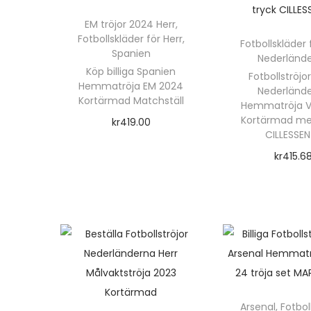
EM tröjor 2024 Herr
,
Fotbollskläder för Herr
,
Fotbollskläder 
Spanien
Nederländ
Köp billiga Spanien
Fotbollströjor 
Hemmatröja EM 2024
Nederländ
Kortärmad Matchställ
Hemmatröja 
Kortärmad me
kr
419.00
CILLESSEN
Välj alternativ
kr
415.6
D
Välj alte
e
D
n
e
h
n
ä
h
r
ä
p
r
Arsenal
,
Fotbol
r