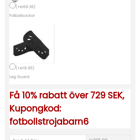
o
(
+
kr
69.36
)
l
Fotbollsockor
l
s
t
r
ö
j
(
+
kr
19.95
)
o
Leg Guard
r
Få 10% rabatt över 729 SEK,
H
e
Kupongkod:
r
fotbollstrojabarn6
r
A
t