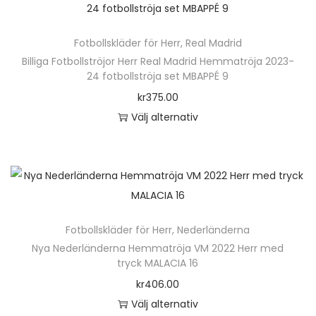
.
h
a
e
D
ä
v
n
e
Fotbollskläder för Herr
,
Real Madrid
r
a
h
o
Billiga Fotbollströjor Herr Real Madrid Hemmatröja 2023-
p
r
24 fotbollströja set MBAPPÉ 9
a
l
r
i
kr
375.00
r
i
o
a
Välj alternativ
f
k
d
n
D
l
a
u
t
e
e
a
k
e
n
r
l
t
r
h
a
t
e
.
ä
v
e
n
D
Fotbollskläder för Herr
,
Nederländerna
r
a
r
h
e
Nya Nederländerna Hemmatröja VM 2022 Herr med
p
r
n
tryck MALACIA 16
a
o
r
i
a
kr
406.00
r
l
o
a
t
Välj alternativ
f
i
d
n