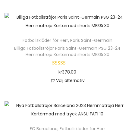
D
c
e
k
n
L
h
e
ä
m
Fotbollskläder för Herr
,
Paris Saint-Germain
r
Billiga Fotbollströjor Paris Saint-Germain PSG 23-24
a
p
Hemmatröja Kortärmad shorts MESSi 30
r
r
1
o
kr
378.00
1
d
Välj alternativ
m
u
D
ä
k
e
n
t
n
g
e
h
d
n
ä
h
FC Barcelona
,
Fotbollskläder för Herr
r