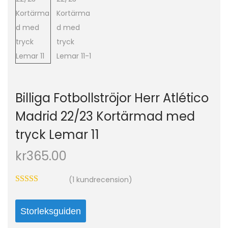
o
n
Billiga Fotbollströjor Herr Atlético
Madrid 22/23 Kortärmad med
tryck Lemar 11
kr
365.00
(
1
kundrecension)
Storleksguiden