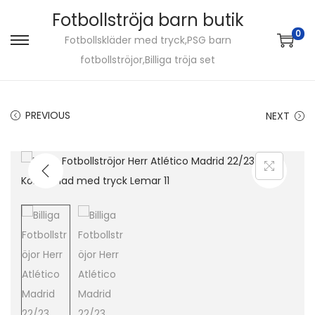
Fotbollströja barn butik
0
Fotbollskläder med tryck,PSG barn
S
S
fotbollströjor,Billiga tröja set
k
k
i
i
p
p
PREVIOUS
NEXT
t
t
o
o
n
c
a
o
v
n
i
t
g
e
a
n
t
t
i