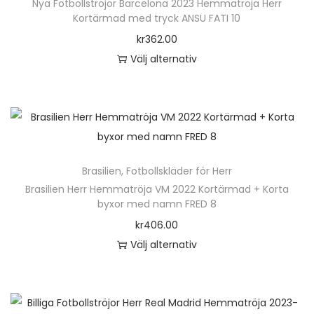
a
Nya Fotbollströjor Barcelona 2023 Hemmatröja Herr
p
Kortärmad med tryck ANSU FATI 10
r
r
kr
362.00
f
o
Välj alternativ
l
d
D
e
u
e
r
k
n
a
t
h
v
e
ä
a
n
Brasilien
,
Fotbollskläder för Herr
r
r
h
Brasilien Herr Hemmatröja VM 2022 Kortärmad + Korta
p
i
byxor med namn FRED 8
a
r
a
kr
406.00
r
o
n
Välj alternativ
f
d
t
D
l
u
e
e
e
k
r
n
r
t