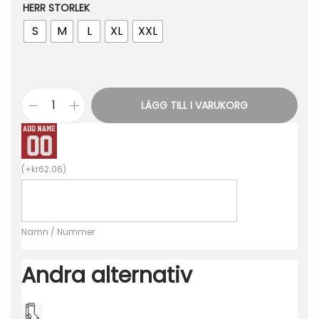
HERR STORLEK
S
M
L
XL
XXL
LÄGG TILL I VARUKORG
B
i
l
(
+
kr
62.06
)
l
i
g
Namn / Nummer
a
F
Andra alternativ
o
t
b