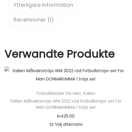
Ytterligare information
o
3
o
K
Recensioner (1)
o
k
r
t
ä
Verwandte Produkte
r
m
a
d
m
Fotbollskläder för Herr
,
Italien
e
Italien Målvaktströja WM 2022 röd Fotbollströjor set För
d
Män DONNARUMMA 1 tröja set
t
kr
425.00
r
Välj alternativ
y