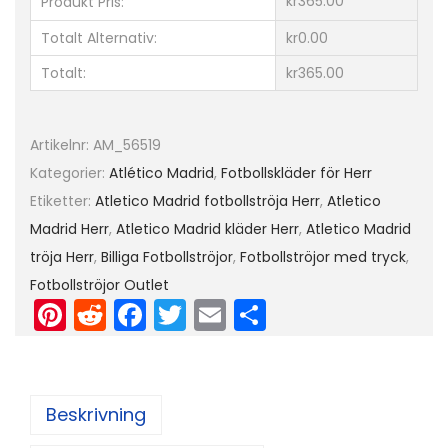
kr365.00
Produkt Pris:
l
Totalt Alternativ:
kr0.00
é
Totalt:
kr365.00
t
i
c
Artikelnr:
AM_56519
o
Kategorier:
Atlético Madrid
,
Fotbollskläder för Herr
M
Etiketter:
Atletico Madrid fotbollströja Herr
,
Atletico
a
Madrid Herr
,
Atletico Madrid kläder Herr
,
Atletico Madrid
d
tröja Herr
,
Billiga Fotbollströjor
,
Fotbollströjor med tryck
,
r
Fotbollströjor Outlet
i
Pi
R
F
T
E
D
d
nt
e
a
w
m
el
2
er
d
c
itt
ai
a
2
e
di
e
er
l
Beskrivning
/
st
t
b
2