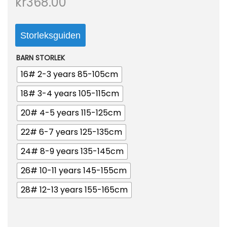
kr
368.00
o
n
Storleksguiden
BARN STORLEK
16# 2-3 years 85-105cm
18# 3-4 years 105-115cm
20# 4-5 years 115-125cm
22# 6-7 years 125-135cm
24# 8-9 years 135-145cm
26# 10-11 years 145-155cm
28# 12-13 years 155-165cm