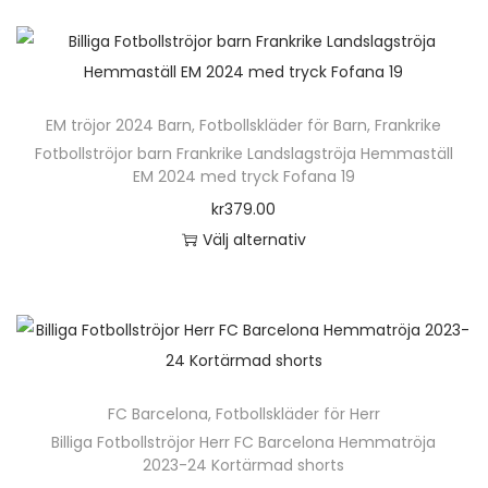
e
e
k
e
n
r
t
r
h
a
e
.
ä
v
n
D
EM tröjor 2024 Barn
,
Fotbollskläder för Barn
,
Frankrike
r
a
h
e
Fotbollströjor barn Frankrike Landslagströja Hemmaställ
p
r
EM 2024 med tryck Fofana 19
a
o
r
i
kr
379.00
r
l
o
a
Välj alternativ
f
i
d
n
D
l
k
u
t
e
e
a
k
e
n
r
a
t
r
h
a
l
e
.
ä
v
t
n
D
FC Barcelona
,
Fotbollskläder för Herr
r
a
e
h
e
Billiga Fotbollströjor Herr FC Barcelona Hemmatröja
p
r
r
2023-24 Kortärmad shorts
a
o
r
i
n