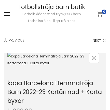
Fotbollströja barn butik
0
Fotbollskläder med tryck,PSG barn
S
S
fotbollströjor,Billiga tröja set
k
k
i
i
p
p
PREVIOUS
NEXT
t
t
o
o
n
c
a
o
v
n
i
t
köpa Barcelona Hemmatröja
g
e
Barn 2022-23 Kortärmad + Korta
a
n
byxor
t
t
i