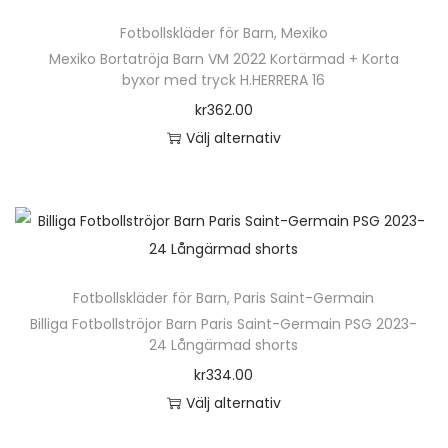
ä
n
Fotbollskläder för Barn
,
Mexiko
r
h
Mexiko Bortatröja Barn VM 2022 Kortärmad + Korta
p
byxor med tryck H.HERRERA 16
a
r
kr
362.00
r
o
Välj alternativ
f
d
D
l
u
e
e
k
n
r
t
h
a
e
ä
v
n
Fotbollskläder för Barn
,
Paris Saint-Germain
r
a
h
Billiga Fotbollströjor Barn Paris Saint-Germain PSG 2023-
p
r
24 Långärmad shorts
a
r
i
kr
334.00
r
o
a
Välj alternativ
f
d
n
D
l
u
t