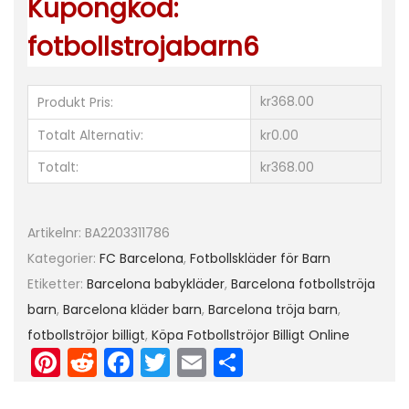
Kupongkod:
t
fotbollstrojabarn6
a
b
y
kr368.00
Produkt Pris:
x
Totalt Alternativ:
kr0.00
o
Totalt:
kr368.00
r
m
ä
Artikelnr:
BA2203311786
n
Kategorier:
FC Barcelona
,
Fotbollskläder för Barn
g
Etiketter:
Barcelona babykläder
,
Barcelona fotbollströja
d
barn
,
Barcelona kläder barn
,
Barcelona tröja barn
,
fotbollströjor billigt
,
Köpa Fotbollströjor Billigt Online
Pi
R
F
T
E
D
nt
e
a
w
m
el