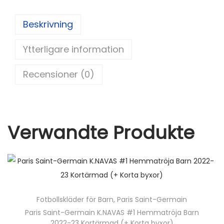
er
d
c
itt
ai
a
e
di
e
er
l
Beskrivning
st
t
b
Ytterligare information
o
o
Recensioner (0)
k
Verwandte Produkte
Fotbollskläder för Barn
,
Paris Saint-Germain
Paris Saint-Germain K.NAVAS #1 Hemmatröja Barn
2022-23 Kortärmad (+ Korta byxor)