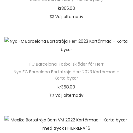
kr
365.00
Välj alternativ
D
e
n
h
ä
FC Barcelona
,
Fotbollskläder för Herr
r
Nya FC Barcelona Bortatröja Herr 2023 Kortärmad +
p
Korta byxor
r
kr
368.00
o
Välj alternativ
d
D
u
e
k
n
t
h
e