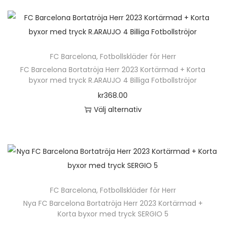
e
e
k
e
n
r
t
r
h
a
e
.
ä
v
n
D
FC Barcelona
,
Fotbollskläder för Herr
r
a
h
e
FC Barcelona Bortatröja Herr 2023 Kortärmad + Korta
p
r
byxor med tryck R.ARAUJO 4 Billiga Fotbollströjor
a
o
r
i
kr
368.00
r
l
o
a
Välj alternativ
f
i
d
n
D
l
k
u
t
e
e
a
k
e
n
r
a
t
r
h
a
l
e
.
ä
v
t
n
D
FC Barcelona
,
Fotbollskläder för Herr
r
a
e
h
e
Nya FC Barcelona Bortatröja Herr 2023 Kortärmad +
p
r
r
Korta byxor med tryck SERGIO 5
a
o
r
i
n