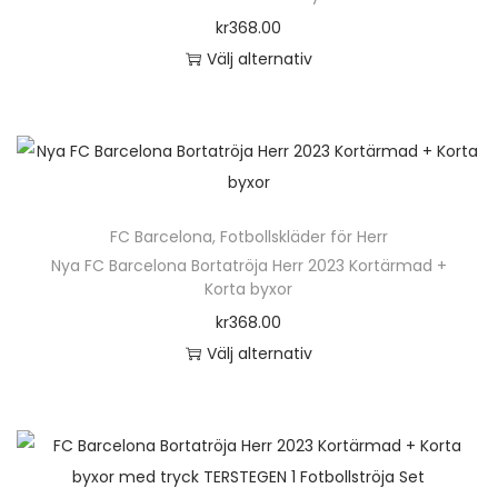
o
kr
368.00
n
Välj alternativ
D
e
n
h
ä
FC Barcelona
,
Fotbollskläder för Herr
r
Nya FC Barcelona Bortatröja Herr 2023 Kortärmad +
p
Korta byxor
r
kr
368.00
o
Välj alternativ
d
D
u
e
k
n
t
h
e