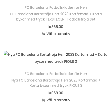
ä
n
FC Barcelona
,
Fotbollskläder för Herr
r
h
FC Barcelona Bortatröja Herr 2023 Kortärmad + Korta
p
byxor med tryck TERSTEGEN 1 Fotbollströja Set
a
r
kr
368.00
r
o
Välj alternativ
f
d
D
l
u
e
e
k
n
r
t
h
a
e
ä
v
n
FC Barcelona
,
Fotbollskläder för Herr
r
a
h
Nya FC Barcelona Bortatröja Herr 2023 Kortärmad +
p
r
Korta byxor med tryck PIQUE 3
a
r
i
kr
368.00
r
o
a
Välj alternativ
f
d
n
D
l
u
t