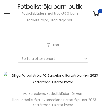
Fotbollströja barn butik
0
Fotbollskläder med tryck,PSG barn
S
S
fotbollströjor,Billiga tröja set
k
k
i
i
p
p
t
t
Filter
o
o
n
c
a
o
v
n
i
t
g
e
a
n
FC Barcelona
,
Fotbollskläder för Herr
t
t
Billiga Fotbollströja FC Barcelona Bortatröja Herr 2023
i
Kortärmad + Korta byxor