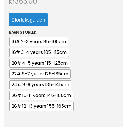
kr
365.00
o
n
Storleksguiden
BARN STORLEK
16# 2-3 years 85-105cm
18# 3-4 years 105-115cm
20# 4-5 years 115-125cm
22# 6-7 years 125-135cm
24# 8-9 years 135-145cm
26# 10-11 years 145-155cm
28# 12-13 years 155-165cm