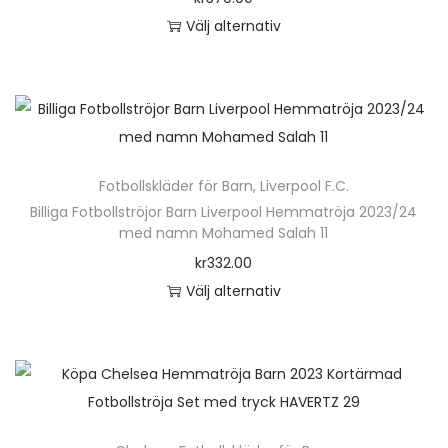
o
Välj alternativ
f
d
D
l
u
e
e
k
n
r
t
h
a
e
ä
v
n
Fotbollskläder för Barn
,
Liverpool F.C.
r
a
h
Billiga Fotbollströjor Barn Liverpool Hemmatröja 2023/24
p
r
med namn Mohamed Salah 11
a
r
i
kr
332.00
r
o
a
Välj alternativ
f
d
n
D
l
u
t
e
e
k
e
n
r
t
r
h
a
e
.
ä
v
n
D