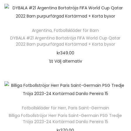
n
h
ä
Argentina
,
Fotbollskläder för Barn
r
DYBALA #21 Argentina Bortatröja FIFA World Cup Qatar
p
2022 Barn purpurfärgad Kortärmad + Korta byxor
r
kr
349.00
o
Välj alternativ
d
D
u
e
k
n
t
h
e
ä
n
Fotbollskläder för Herr
,
Paris Saint-Germain
r
h
Billiga Fotbollströjor Herr Paris Saint-Germain PSG Tredje
p
Tröja 2023-24 Kortärmad Danilo Pereira 15
a
r
kr
370.00
r