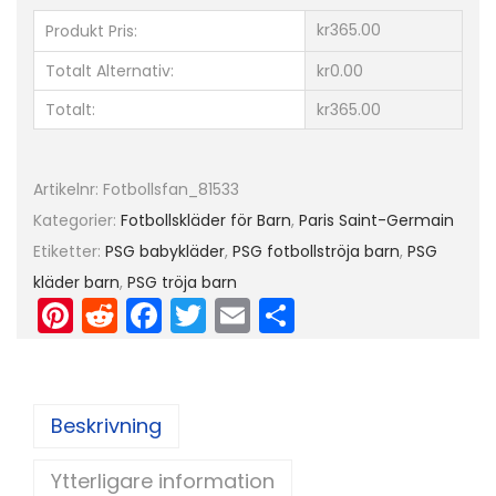
3
kr365.00
Produkt Pris:
K
Totalt Alternativ:
kr0.00
o
Totalt:
kr365.00
r
t
ä
Artikelnr:
Fotbollsfan_81533
r
Kategorier:
Fotbollskläder för Barn
,
Paris Saint-Germain
m
Etiketter:
PSG babykläder
,
PSG fotbollströja barn
,
PSG
a
kläder barn
,
PSG tröja barn
d
Pi
R
F
T
E
D
(
nt
e
a
w
m
el
+
er
d
c
itt
ai
a
K
e
di
e
er
l
o
Beskrivning
st
t
b
r
Ytterligare information
o
t