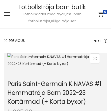
Fotbollströja barn butik
0
Fotbollskläder med tryck,PSG barn
S
S
fotbollströjor,Billiga tröja set
k
k
i
i
p
p
PREVIOUS
NEXT
t
t
o
o
n
c
a
o
v
n
i
t
Paris Saint-Germain K.NAVAS #1
g
e
Hemmatröja Barn 2022-23
a
n
Kortärmad (+ Korta byxor)
t
t
i