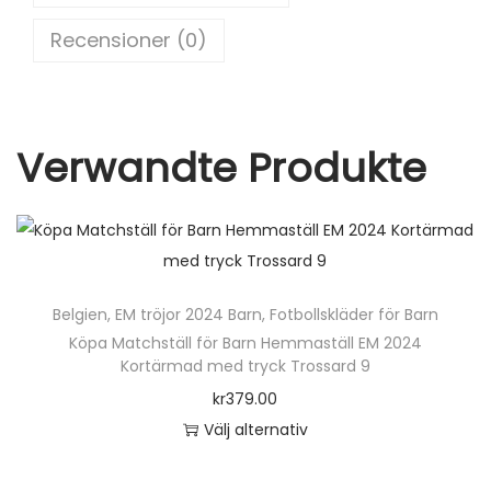
a
o
Recensioner (0)
b
k
y
x
o
Verwandte Produkte
r
)
m
ä
n
Belgien
,
EM tröjor 2024 Barn
,
Fotbollskläder för Barn
g
Köpa Matchställ för Barn Hemmaställ EM 2024
d
Kortärmad med tryck Trossard 9
kr
379.00
Välj alternativ
D
e