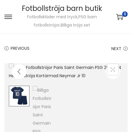
Fotbollströja barn butik
0
Fotbollskläder med tryck,PSG barn
S
S
fotbollströjor,Billiga tröja set
k
k
i
i
p
p
PREVIOUS
NEXT
t
t
o
o
n
c
a
o
v
n
i
t
g
e
a
n
t
t
i