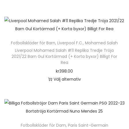
n
D
g
e
d
n
h
ä
Fotbollskläder för Barn
,
Liverpool F.C.
,
Mohamed Salah
r
Liverpool Mohamed Salah #11 Replika Tredje Tröja
p
2021/22 Barn Gul Kortärmad (+ Korta byxor) Billigt For
r
Rea
o
kr
398.00
d
Välj alternativ
u
D
k
e
t
n
e
h
n
ä
Fotbollskläder för Dam
,
Paris Saint-Germain
h
r