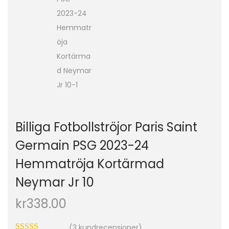
o
n
Billiga Fotbollströjor Paris Saint
Germain PSG 2023-24
Hemmatröja Kortärmad
Neymar Jr 10
kr
338.00
(
3
kundrecensioner)