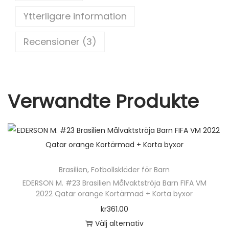
st
t
b
r
Ytterligare information
o
m
a
o
Recensioner (3)
d
k
N
e
y
Verwandte Produkte
m
a
r
J
r
Brasilien
,
Fotbollskläder för Barn
1
EDERSON M. #23 Brasilien Målvaktströja Barn FIFA VM
0
2022 Qatar orange Kortärmad + Korta byxor
m
kr
361.00
ä
Välj alternativ