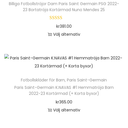
Billiga Fotbollströjor Dam Paris Saint Germain PSG 2022-
a
p
23 Bortatröja Kortärmad Nuno Mendes 25
r
r
f
o
kr
381.00
l
d
Välj alternativ
e
u
D
r
k
e
a
t
n
v
e
h
a
n
ä
r
h
Fotbollskläder för Barn
,
Paris Saint-Germain
r
i
a
Paris Saint-Germain K.NAVAS #1 Hemmatröja Barn
p
a
2022-23 Kortärmad (+ Korta byxor)
r
r
n
kr
365.00
f
o
t
Välj alternativ
l
d
e
D
e
u
r
e
r