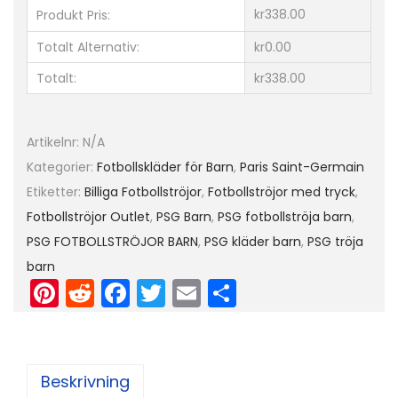
4
kr338.00
Produkt Pris:
H
Totalt Alternativ:
kr0.00
e
Totalt:
kr338.00
m
m
a
Artikelnr:
N/A
t
Kategorier:
Fotbollskläder för Barn
,
Paris Saint-Germain
r
Etiketter:
Billiga Fotbollströjor
,
Fotbollströjor med tryck
,
ö
Fotbollströjor Outlet
,
PSG Barn
,
PSG fotbollströja barn
,
j
PSG FOTBOLLSTRÖJOR BARN
,
PSG kläder barn
,
PSG tröja
a
barn
K
Pi
R
F
T
E
D
o
nt
e
a
w
m
el
r
er
d
c
itt
ai
a
t
e
di
e
er
l
ä
Beskrivning