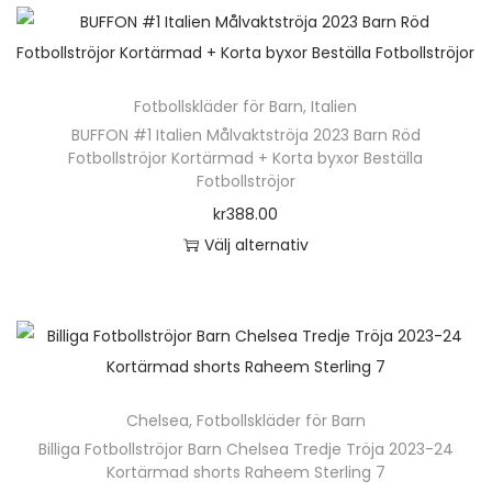
k
.
n
a
t
D
h
v
e
e
ä
a
n
Fotbollskläder för Barn
,
Italien
o
r
r
h
BUFFON #1 Italien Målvaktströja 2023 Barn Röd
l
p
i
Fotbollströjor Kortärmad + Korta byxor Beställa
a
i
r
a
Fotbollströjor
r
k
o
n
kr
388.00
f
a
d
t
Välj alternativ
l
a
u
e
D
e
l
k
r
e
r
t
t
.
n
a
e
e
D
h
v
r
n
e
ä
a
n
Chelsea
,
Fotbollskläder för Barn
h
o
r
r
a
Billiga Fotbollströjor Barn Chelsea Tredje Tröja 2023-24
a
l
p
i
Kortärmad shorts Raheem Sterling 7
t
r
i
r