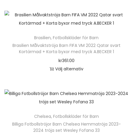
u
e
e
k
n
r
t
h
a
e
ä
v
n
Brasilien
,
Fotbollskläder för Barn
r
a
h
Brasilien Målvaktströja Barn FIFA VM 2022 Qatar svart
p
r
Kortärmad + Korta byxor med tryck A.BECKER 1
a
r
i
kr
361.00
r
o
a
Välj alternativ
f
d
n
D
l
u
t
e
e
k
e
n
r
t
r
h
a
e
.
ä
v
n
D
Chelsea
,
Fotbollskläder för Barn
r
a
h
e
Billiga Fotbollströjor Barn Chelsea Hemmatröja 2023-
p
r
2024 tröja set Wesley Fofana 33
a
o