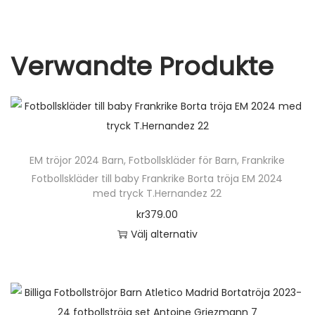
k
t
a
b
Verwandte Produkte
y
x
o
r
m
EM tröjor 2024 Barn
,
Fotbollskläder för Barn
,
Frankrike
ä
Fotbollskläder till baby Frankrike Borta tröja EM 2024
n
med tryck T.Hernandez 22
g
kr
379.00
d
Välj alternativ
D
e
n
h