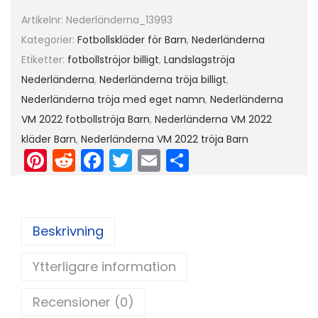
0
Artikelnr:
Nederländerna_13993
2
Kategorier:
Fotbollskläder för Barn
,
Nederländerna
2
Etiketter:
fotbollströjor billigt
,
Landslagströja
K
Nederländerna
,
Nederländerna tröja billigt
,
o
Nederländerna tröja med eget namn
,
Nederländerna
r
VM 2022 fotbollströja Barn
,
Nederländerna VM 2022
t
kläder Barn
,
Nederländerna VM 2022 tröja Barn
ä
Pi
R
F
T
E
D
r
nt
e
a
w
m
el
m
er
d
c
itt
ai
a
a
e
di
e
er
l
Beskrivning
d
st
t
b
+
Ytterligare information
o
K
o
o
Recensioner (0)
r