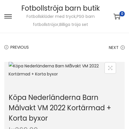
Fotbollströja barn butik
0
Fotbollskläder med tryck,PSG barn
S
S
fotbollströjor,Billiga tröja set
k
k
i
i
p
p
PREVIOUS
NEXT
t
t
o
o
n
c
a
o
v
n
i
t
Köpa Nederländerna Barn
g
e
Målvakt VM 2022 Kortärmad +
a
n
Korta byxor
t
t
i