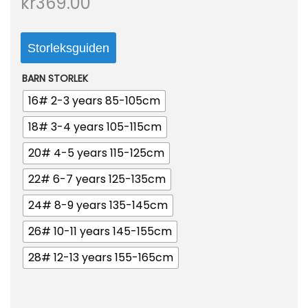
kr
369.00
o
n
Storleksguiden
BARN STORLEK
16# 2-3 years 85-105cm
18# 3-4 years 105-115cm
20# 4-5 years 115-125cm
22# 6-7 years 125-135cm
24# 8-9 years 135-145cm
26# 10-11 years 145-155cm
28# 12-13 years 155-165cm