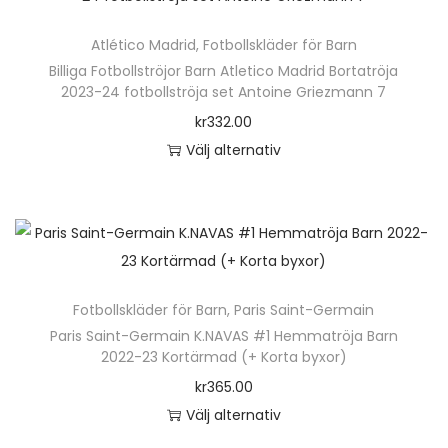
ä
Atlético Madrid
,
Fotbollskläder för Barn
r
Billiga Fotbollströjor Barn Atletico Madrid Bortatröja
p
2023-24 fotbollströja set Antoine Griezmann 7
r
kr
332.00
o
Välj alternativ
d
D
u
e
k
n
t
h
e
ä
n
Fotbollskläder för Barn
,
Paris Saint-Germain
r
h
Paris Saint-Germain K.NAVAS #1 Hemmatröja Barn
p
2022-23 Kortärmad (+ Korta byxor)
a
r
kr
365.00
r
o
Välj alternativ
f
d
D
l