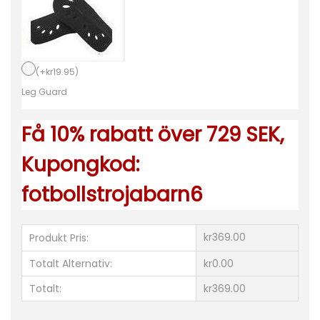
n
a
B
a
(
+
kr
19.95
)
r
Leg Guard
n
Få 10% rabatt över 729 SEK,
M
å
Kupongkod:
l
fotbollstrojabarn6
v
a
k
kr369.00
Produkt Pris:
t
Totalt Alternativ:
kr0.00
V
Totalt:
kr369.00
M
2