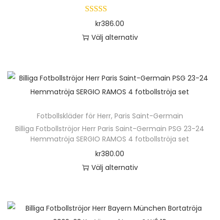
r
o
kr
386.00
d
Välj alternativ
u
D
k
e
t
n
e
h
n
ä
h
Fotbollskläder för Herr
,
Paris Saint-Germain
r
a
Billiga Fotbollströjor Herr Paris Saint-Germain PSG 23-24
p
Hemmatröja SERGIO RAMOS 4 fotbollströja set
r
r
kr
380.00
f
o
Välj alternativ
l
d
D
e
u
e
r
k
n
a
t