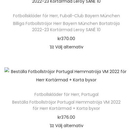
h
v
e
ä
a
n
Fotbollskläder för Herr
,
Fuball-Club Bayern München
r
r
h
Billiga Fotbollströjor Herr Bayern München Bortatröja
p
i
2022-23 Kortärmad Leroy SANÉ 10
a
r
a
kr
370.00
r
o
n
Välj alternativ
f
d
t
D
l
u
e
e
e
k
r
n
r
t
.
h
a
e
D
ä
v
n
e
Fotbollskläder för Herr
,
Portugal
r
a
h
o
Beställa Fotbollströjor Portugal Hemmatröja VM 2022
p
r
för Herr Kortärmad + Korta byxor
a
l
r
i
kr
376.00
r
i
o
a
Välj alternativ
f
k
d
n