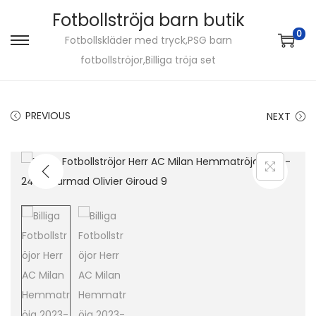
Fotbollströja barn butik
0
Fotbollskläder med tryck,PSG barn
S
S
fotbollströjor,Billiga tröja set
k
k
i
i
p
p
PREVIOUS
NEXT
t
t
o
o
n
c
a
o
v
n
i
t
g
e
a
n
t
t
i