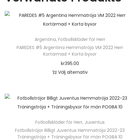
Argentina
,
Fotbollskläder för Herr
PAREDES #5 Argentina Hemmatröja VM 2022 Herr
Kortärmad + Korta byxor
kr
395.00
Välj alternativ
D
e
n
h
ä
Fotbollskläder för Herr
,
Juventus
r
Fotbollströjor Billigt Juventus Hemmatröja 2022-23
p
Träningströja + Träningsbyxor för män POGBA 10