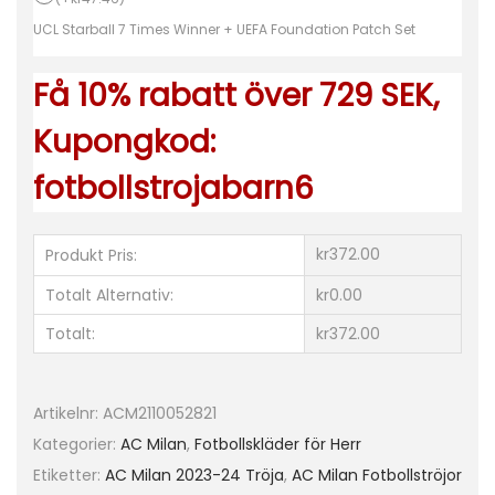
l
UCL Starball 7 Times Winner + UEFA Foundation Patch Set
i
v
Få 10% rabatt över 729 SEK,
i
e
Kupongkod:
r
fotbollstrojabarn6
G
i
r
kr372.00
Produkt Pris:
o
Totalt Alternativ:
kr0.00
u
Totalt:
kr372.00
d
9
m
Artikelnr:
ACM2110052821
ä
Kategorier:
AC Milan
,
Fotbollskläder för Herr
n
Etiketter:
AC Milan 2023-24 Tröja
,
AC Milan Fotbollströjor