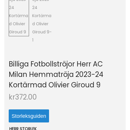
o
n
Billiga Fotbollströjor Herr AC
Milan Hemmatröja 2023-24
Kortärmad Olivier Giroud 9
kr
372.00
Storleksguiden
HERR STORLEK