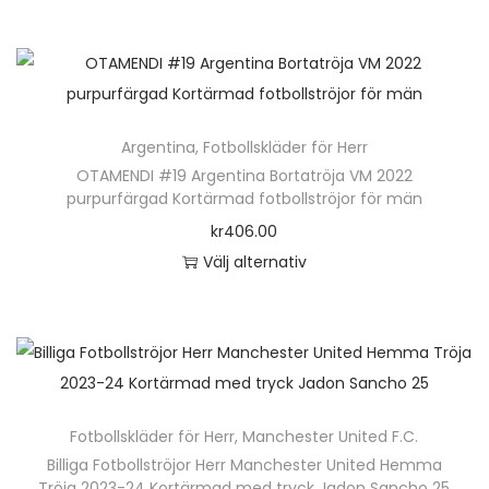
D
l
a
u
t
e
e
a
k
e
n
r
l
t
r
h
a
t
e
.
ä
v
e
n
D
Argentina
,
Fotbollskläder för Herr
r
a
r
h
e
OTAMENDI #19 Argentina Bortatröja VM 2022
p
r
n
purpurfärgad Kortärmad fotbollströjor för män
a
o
r
i
a
kr
406.00
r
l
o
a
t
Välj alternativ
f
i
d
n
i
D
l
k
u
t
v
e
e
a
k
e
e
n
r
a
t
r
n
h
a
l
e
.
k
ä
v
t
n
D
a
Fotbollskläder för Herr
,
Manchester United F.C.
r
a
e
h
e
Billiga Fotbollströjor Herr Manchester United Hemma
n
p
r
r
Tröja 2023-24 Kortärmad med tryck Jadon Sancho 25