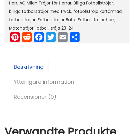
g
Herr
,
AC Milan Tröjor för Herrar
,
Billiga Fotbollströjor
,
d
billiga fotbollströjor med tryck
,
fotbollströja kortärmad
,
fotbollströjor
,
Fotbollströjor Butik
,
Fotbollströjor herr
,
Matchtröjor Fotboll
,
tröja 23-24
Pi
R
F
T
E
D
nt
e
a
w
m
el
er
d
c
itt
ai
a
e
di
e
er
l
Beskrivning
st
t
b
Ytterligare information
o
o
Recensioner (0)
k
Verwandte Produkte