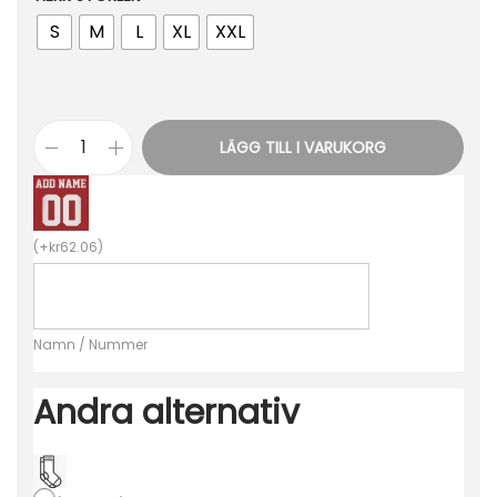
S
M
L
XL
XXL
LÄGG TILL I VARUKORG
B
i
l
(
+
kr
62.06
)
l
i
g
Namn / Nummer
a
F
Andra alternativ
o
t
b