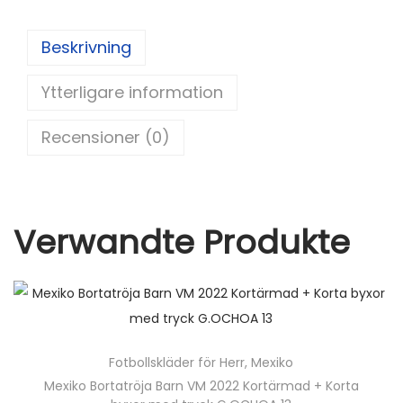
er
d
c
itt
ai
a
g
e
di
e
er
l
d
Beskrivning
st
t
b
Ytterligare information
o
o
Recensioner (0)
k
Verwandte Produkte
Fotbollskläder för Herr
,
Mexiko
Mexiko Bortatröja Barn VM 2022 Kortärmad + Korta