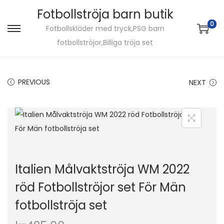
Fotbollströja barn butik
0
Fotbollskläder med tryck,PSG barn
S
S
fotbollströjor,Billiga tröja set
k
k
i
i
p
p
PREVIOUS
NEXT
t
t
o
o
n
c
a
o
v
n
i
t
Italien Målvaktströja WM 2022
g
e
röd Fotbollströjor set För Män
a
n
fotbollströja set
t
t
i