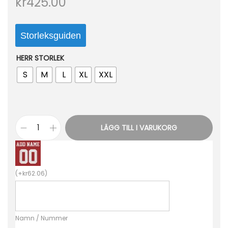
kr
425.00
o
n
Storleksguiden
HERR STORLEK
S
M
L
XL
XXL
LÄGG TILL I VARUKORG
I
t
a
(
+
kr
62.06
)
l
i
e
Namn / Nummer
n