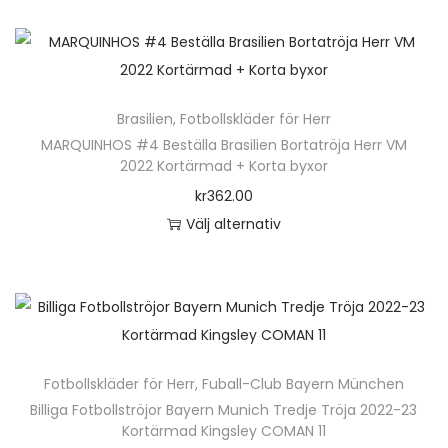
u
t
e
e
k
e
n
r
t
r
h
a
e
.
ä
v
n
D
Brasilien
,
Fotbollskläder för Herr
r
a
h
e
MARQUINHOS #4 Beställa Brasilien Bortatröja Herr VM
p
r
2022 Kortärmad + Korta byxor
a
o
r
i
kr
362.00
r
l
o
a
Välj alternativ
f
i
d
n
D
l
k
u
t
e
e
a
k
e
n
r
a
t
r
h
a
l
e
.
ä
v
t
n
D
Fotbollskläder för Herr
,
Fuball-Club Bayern München
r
a
e
h
e
Billiga Fotbollströjor Bayern Munich Tredje Tröja 2022-23
p
r
r
Kortärmad Kingsley COMAN 11
a
o
r