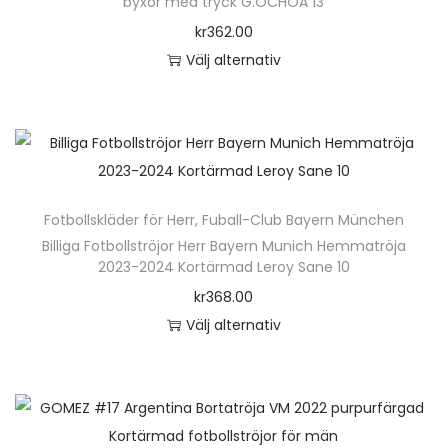
byxor med tryck G.OCHOA 13
kr
362.00
Välj alternativ
D
e
n
h
ä
Fotbollskläder för Herr
,
Fuball-Club Bayern München
r
Billiga Fotbollströjor Herr Bayern Munich Hemmatröja
p
2023-2024 Kortärmad Leroy Sane 10
r
kr
368.00
o
Välj alternativ
d
D
u
e
k
n
t
h