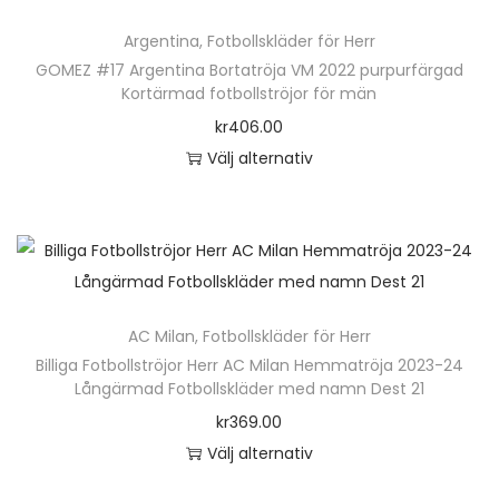
e
ä
n
Argentina
,
Fotbollskläder för Herr
r
h
GOMEZ #17 Argentina Bortatröja VM 2022 purpurfärgad
p
Kortärmad fotbollströjor för män
a
r
kr
406.00
r
o
Välj alternativ
f
d
D
l
u
e
e
k
n
r
t
h
a
e
ä
v
n
AC Milan
,
Fotbollskläder för Herr
r
a
h
Billiga Fotbollströjor Herr AC Milan Hemmatröja 2023-24
p
r
Långärmad Fotbollskläder med namn Dest 21
a
r
i
kr
369.00
r
o
a
Välj alternativ
f
d
n
D
l