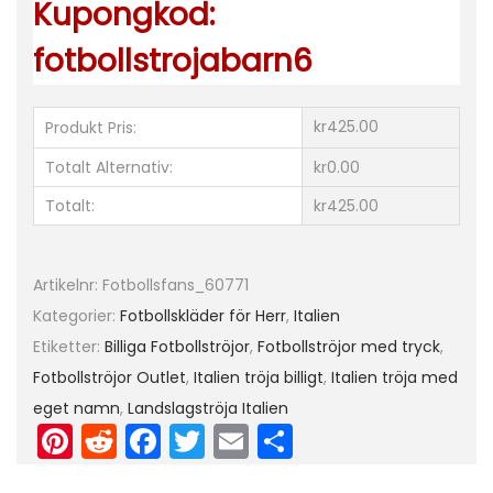
Kupongkod:
b
o
fotbollstrojabarn6
l
l
kr425.00
Produkt Pris:
s
t
Totalt Alternativ:
kr0.00
r
Totalt:
kr425.00
ö
j
Artikelnr:
Fotbollsfans_60771
a
Kategorier:
Fotbollskläder för Herr
,
Italien
s
Etiketter:
Billiga Fotbollströjor
,
Fotbollströjor med tryck
,
e
Fotbollströjor Outlet
,
Italien tröja billigt
,
Italien tröja med
t
eget namn
,
Landslagströja Italien
m
Pi
R
F
T
E
D
ä
nt
e
a
w
m
el
n