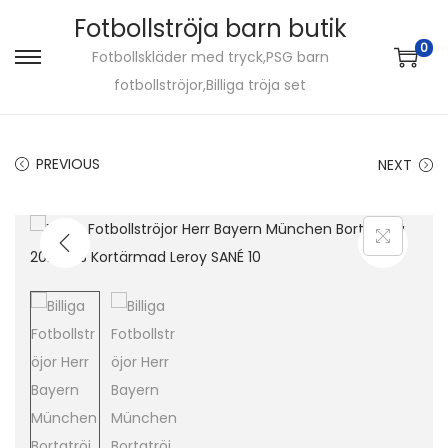
Fotbollströja barn butik
0
Fotbollskläder med tryck,PSG barn
S
S
fotbollströjor,Billiga tröja set
k
k
i
i
p
p
PREVIOUS
NEXT
t
t
o
o
n
c
a
o
v
n
i
t
g
e
a
n
t
t
i