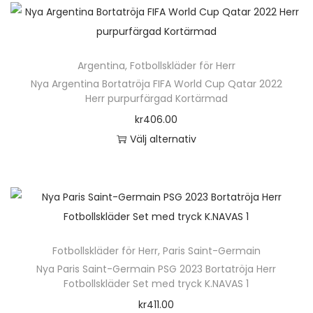
k
n
t
h
e
ä
n
Argentina
,
Fotbollskläder för Herr
r
h
Nya Argentina Bortatröja FIFA World Cup Qatar 2022
p
Herr purpurfärgad Kortärmad
a
r
kr
406.00
r
o
Välj alternativ
f
d
D
l
u
e
e
k
n
r
t
h
a
e
ä
v
n
Fotbollskläder för Herr
,
Paris Saint-Germain
r
a
h
Nya Paris Saint-Germain PSG 2023 Bortatröja Herr
p
r
Fotbollskläder Set med tryck K.NAVAS 1
a
r
i
kr
411.00
r