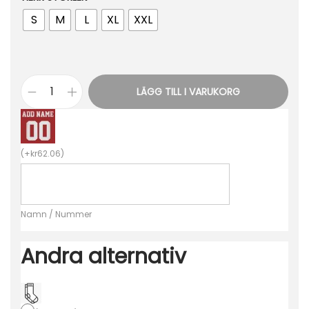
S
M
L
XL
XXL
LÄGG TILL I VARUKORG
B
i
l
(
+
kr
62.06
)
l
i
g
Namn / Nummer
a
F
Andra alternativ
o
t
b