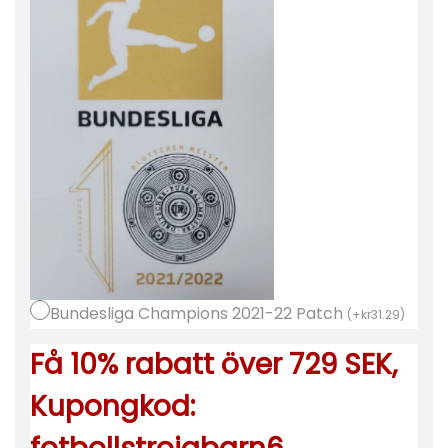
t
r
ö
j
a
2
0
2
2
-
2
Bundesliga Champions 2021-22 Patch
3
(
+
kr
31.29
)
K
Få 10% rabatt över 729 SEK,
o
Kupongkod:
r
t