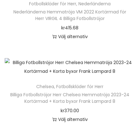
Fotbollskläder för Herr
,
Nederländerna
Nederländerna Hemmatröja VM 2022 Kortärmad för
Herr VIRGIL 4 Billiga Fotbollströjor
kr
415.68
Välj alternativ
D
e
n
h
ä
Chelsea
,
Fotbollskläder för Herr
r
Billiga Fotbollströjor Herr Chelsea Hemmatröja 2023-24
p
Kortärmad + Korta byxor Frank Lampard 8
r
kr
370.00
o
Välj alternativ
d
D
u
e