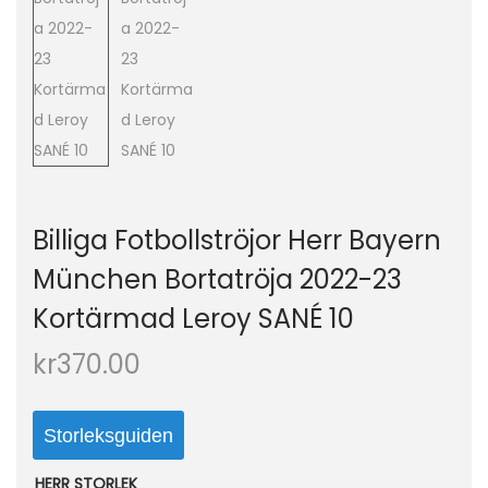
o
n
Billiga Fotbollströjor Herr Bayern
München Bortatröja 2022-23
Kortärmad Leroy SANÉ 10
kr
370.00
Storleksguiden
HERR STORLEK