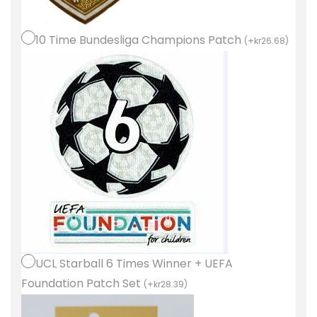
y
e
10 Time Bundesliga Champions Patch
(
+
kr
26.68
)
r
n
M
ü
n
c
h
e
n
B
o
r
UCL Starball 6 Times Winner + UEFA
t
Foundation Patch Set
(
+
kr
28.39
)
a