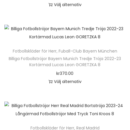
o
a
Välj alternativ
f
d
n
D
l
u
t
e
e
k
e
n
r
t
r
h
a
e
.
ä
v
n
D
Fotbollskläder för Herr
,
Fuball-Club Bayern München
r
a
h
e
Billiga Fotbollströjor Bayern Munich Tredje Tröja 2022-23
p
r
Kortärmad Lucas Leon GORETZKA 8
a
o
r
i
kr
370.00
r
l
o
a
Välj alternativ
f
i
d
n
D
l
k
u
t
e
e
a
k
e
n
r
a
t
r
h
a
l
e
.
ä
v
t
n
D
Fotbollskläder för Herr
,
Real Madrid