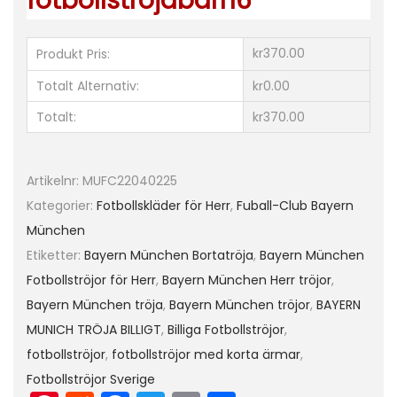
fotbollstrojabarn6
ä
r
kr370.00
Produkt Pris:
m
a
Totalt Alternativ:
kr0.00
d
Totalt:
kr370.00
L
e
r
Artikelnr:
MUFC22040225
o
Kategorier:
Fotbollskläder för Herr
,
Fuball-Club Bayern
y
München
S
Etiketter:
Bayern München Bortatröja
,
Bayern München
A
Fotbollströjor för Herr
,
Bayern München Herr tröjor
,
N
Bayern München tröja
,
Bayern München tröjor
,
BAYERN
É
MUNICH TRÖJA BILLIGT
,
Billiga Fotbollströjor
,
1
fotbollströjor
,
fotbollströjor med korta ärmar
,
0
Fotbollströjor Sverige