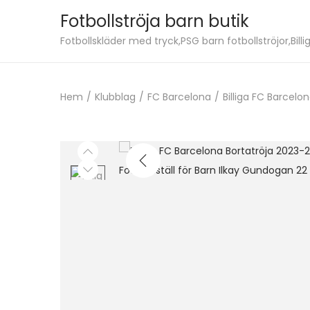
Fotbollströja barn butik
S
S
Fotbollskläder med tryck,PSG barn fotbollströjor,Billig
k
k
i
i
Hem
/
Klubblag
/
FC Barcelona
/
Billiga FC Barcelo
p
p
t
t
o
o
n
c
a
o
v
n
i
t
g
e
a
n
t
t
i