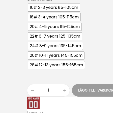
16# 2-3 years 85-105cm
18# 3-4 years 105-115cm
20# 4-5 years 115-125cm
22# 6-7 years 125-135cm
24# 8-9 years 135-145cm
26# 10-11 years 145-155cm
28# 12-13 years 155-165cm
LÄGG TILL I VARUKO
B
i
l
(
+
kr
62.06
)