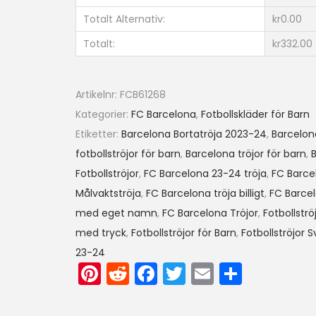
B
Totalt Alternativ:
kr0.00
a
Totalt:
kr332.00
r
n
I
Artikelnr:
FCB61268
l
Kategorier:
FC Barcelona
,
Fotbollskläder för Barn
k
Etiketter:
Barcelona Bortatröja 2023-24
,
Barcelon
a
fotbollströjor för barn
,
Barcelona tröjor för barn
,
B
y
Fotbollströjor
,
FC Barcelona 23-24 tröja
,
FC Barce
G
Målvaktströja
,
FC Barcelona tröja billigt
,
FC Barcel
u
med eget namn
,
FC Barcelona Tröjor
,
Fotbollströ
n
med tryck
,
Fotbollströjor för Barn
,
Fotbollströjor S
d
23-24
o
Pi
R
F
T
E
D
g
nt
e
a
w
m
el
a