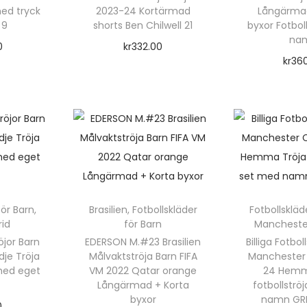
med tryck
2023-24 Kortärmad
Långärmad
 9
shorts Ben Chilwell 21
byxor Fotbol
na
0
kr
332.00
kr
36
rnativ
Välj alternativ
Välj a
D
e
n
h
ä
r
r
för Barn
,
Brasilien
,
Fotbollskläder
Fotbollskläd
p
rid
för Barn
Manchester
r
röjor Barn
EDERSON M.#23 Brasilien
Billiga Fotbol
r
o
dje Tröja
Målvaktströja Barn FIFA
Manchester 
med eget
VM 2022 Qatar orange
24 Hemm
d
Långärmad + Korta
fotbollströ
u
byxor
namn GRE
0