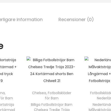
er
d
c
itt
ai
a
n
e
di
e
er
l
2
st
t
b
2
erligare information
Recensioner (0)
o
m
ä
o
n
k
e
g
d
ona
,
Chelsea
,
Fotbollskläder
Fotbollskläd
för Barn
för Barn
Nederlä
ortatröja
Billiga Fotbollströjor Barn
Nederländ
ortärmad
Chelsea Tredje Tröja
Målvaktströj