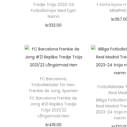
Tredje Tröja 2023-24
+ Korta byxor 
Fotbollströjor Med Eget
MEMPHIS
Namn
kr
367.0
kr
332.00
Välj alte
Välj alternativ
D
D
e
e
n
n
h
h
ä
ä
r
FC Barcelona
,
r
Fotbollskläder för Herr
,
Fotbollskläder 
p
Frenkie de Jong
,
Spanien
Real Mad
p
r
FC Barcelona Frenkie de
Billiga Fotbollst
r
Jong #21 Replika Tredje
o
Real Madrid Tre
Tröja 2021/22
o
2023-24 tröja 
d
Långärmad Herr
namn
d
u
kr
419.00
kr
332.0