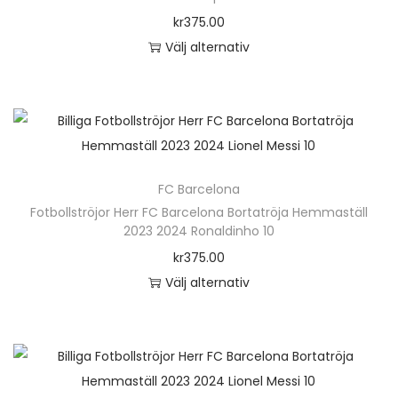
o
kr
375.00
n
Välj alternativ
D
e
n
h
ä
FC Barcelona
r
Fotbollströjor Herr FC Barcelona Bortatröja Hemmaställ
p
2023 2024 Ronaldinho 10
r
kr
375.00
o
Välj alternativ
d
D
u
e
k
n
t
h
e