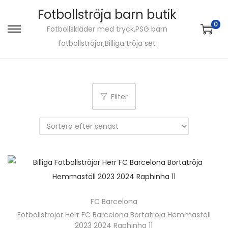
Fotbollströja barn butik
0
Fotbollskläder med tryck,PSG barn
S
S
fotbollströjor,Billiga tröja set
k
k
i
i
p
p
t
t
Filter
o
o
n
c
a
o
v
n
i
t
g
e
a
n
FC Barcelona
t
t
Fotbollströjor Herr FC Barcelona Bortatröja Hemmaställ
i
2023 2024 Raphinha 11