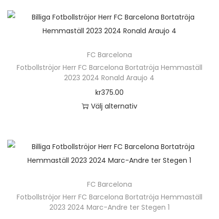
e
e
k
e
n
r
t
r
h
a
e
.
ä
v
n
D
FC Barcelona
r
a
h
e
Fotbollströjor Herr FC Barcelona Bortatröja Hemmaställ
p
r
2023 2024 Ronald Araujo 4
a
o
r
i
kr
375.00
r
l
o
a
Välj alternativ
f
i
d
n
D
l
k
u
t
e
e
a
k
e
n
r
a
t
r
h
a
l
e
.
ä
v
t
n
D
FC Barcelona
r
a
e
h
e
Fotbollströjor Herr FC Barcelona Bortatröja Hemmaställ
p
r
r
2023 2024 Marc-Andre ter Stegen 1
a
o
r
i
n