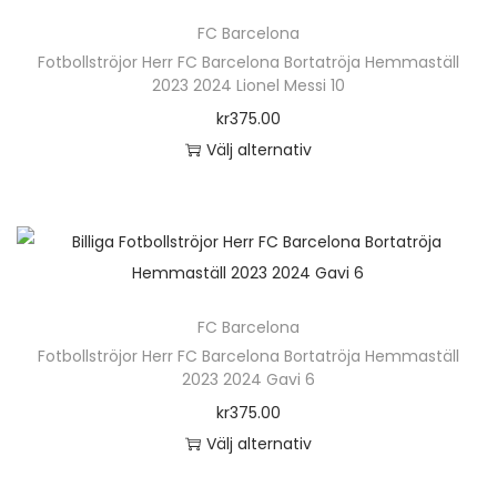
ä
n
FC Barcelona
r
h
Fotbollströjor Herr FC Barcelona Bortatröja Hemmaställ
p
2023 2024 Lionel Messi 10
a
r
kr
375.00
r
o
Välj alternativ
f
d
D
l
u
e
e
k
n
r
t
h
a
e
ä
v
n
FC Barcelona
r
a
h
Fotbollströjor Herr FC Barcelona Bortatröja Hemmaställ
p
r
2023 2024 Gavi 6
a
r
i
kr
375.00
r
o
a
Välj alternativ
f
d
n
D
l
u
t