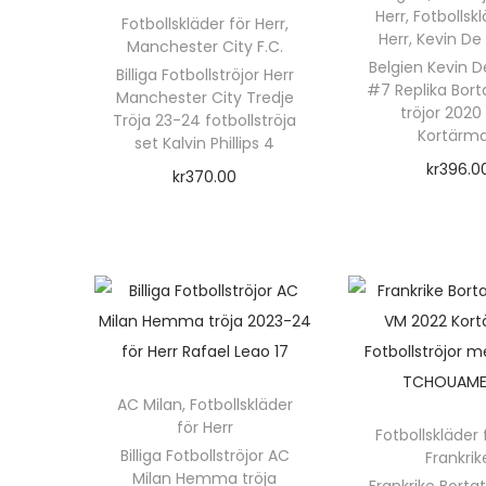
o
r
Herr
,
Fotbollskl
Fotbollskläder för Herr
,
d
Herr
,
Kevin De
Manchester City F.C.
p
Belgien Kevin 
u
Billiga Fotbollströjor Herr
r
#7 Replika Bort
Manchester City Tredje
k
tröjor 2020
o
Tröja 23-24 fotbollströja
Kortärm
t
set Kalvin Phillips 4
d
e
kr
396.0
kr
370.00
u
n
Välj alte
Välj alternativ
k
D
h
D
t
e
a
e
e
n
r
n
n
h
f
h
h
ä
l
ä
a
r
e
r
AC Milan
,
Fotbollskläder
r
för Herr
p
r
Fotbollskläder 
p
f
Billiga Fotbollströjor AC
Frankrik
r
a
r
l
Milan Hemma tröja
Frankrike Bortat