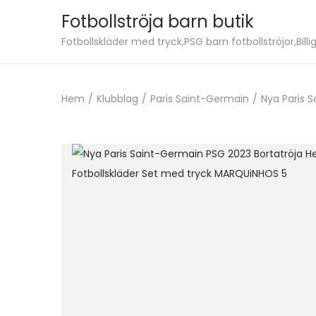
Fotbollströja barn butik
S
S
Fotbollskläder med tryck,PSG barn fotbollströjor,Billig
k
k
i
i
Hem
/
Klubblag
/
Paris Saint-Germain
/
Nya Paris 
p
p
t
t
o
o
n
c
a
o
v
n
i
t
g
e
a
n
t
t
i