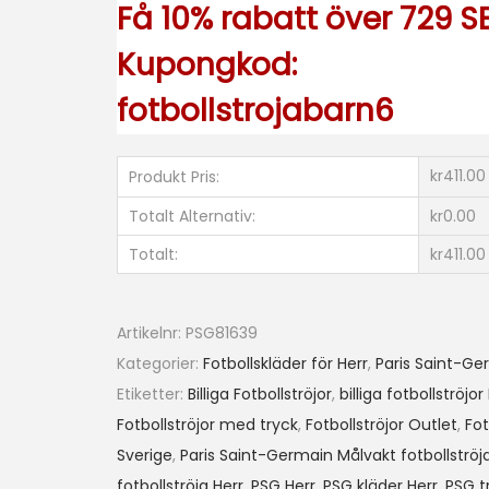
o
Få 10% rabatt över 729 SE
t
Kupongkod:
b
o
fotbollstrojabarn6
l
l
kr411.00
Produkt Pris:
s
Totalt Alternativ:
kr0.00
k
l
Totalt:
kr411.00
ä
d
Artikelnr:
PSG81639
e
Kategorier:
Fotbollskläder för Herr
,
Paris Saint-Ge
r
Etiketter:
Billiga Fotbollströjor
,
billiga fotbollströjor
S
Fotbollströjor med tryck
,
Fotbollströjor Outlet
,
Fot
e
Sverige
,
Paris Saint-Germain Målvakt fotbollströj
t
fotbollströja Herr
,
PSG Herr
,
PSG kläder Herr
,
PSG t