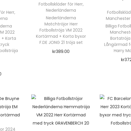
O
Fotbollskläder för Herr
,
S
Nederländerna
för Herr
,
Fotbollskläd
5
Nederländerna
erna
Manchester 
Matchtröjor Herr
m
nderna
Billiga Fotbol
Fotbollströja VM 2022
VM 2022
Mancheste
ä
Kortärmad + Korta byxor
 + Korta
Bortatröj
n
F.DE JONG 21 tröja set
tryck
Långärmad fo
g
ollströja
Harry Ma
kr
389.00
d
kr
37
Välj alternativ
Välj a
D
0
e
rnativ
n
h
ä
r
r
p
jor 2024
r