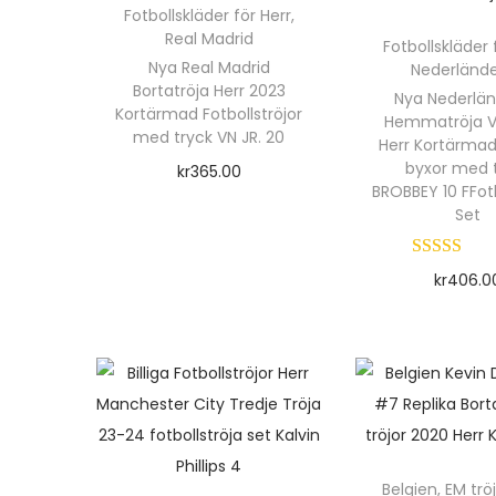
Fotbollskläder för Herr
,
Real Madrid
Fotbollskläder 
Nya Real Madrid
Nederländ
Bortatröja Herr 2023
Nya Nederlä
Kortärmad Fotbollströjor
Hemmatröja 
med tryck VN JR. 20
Herr Kortärmad
byxor med 
kr
365.00
BROBBEY 10 FFotb
Välj alternativ
Set
D
e
kr
406.0
n
Välj alte
h
D
ä
e
r
n
p
h
r
ä
Belgien
,
EM trö