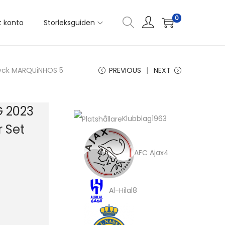
0
t konto
Storleksguiden
tryck MARQUiNHOS 5
PREVIOUS
NEXT
G 2023
1
Klubblag
1963
r Set
9
4
AFC Ajax
4
6
p
3
r
8
Al-Hilal
8
p
o
p
r
d
1
r