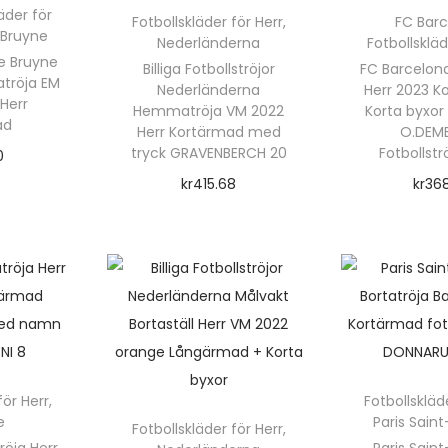
äder för
Fotbollskläder för Herr
,
FC Bar
r
o
 Bruyne
Nederländerna
Fotbollskläd
d
De Bruyne
Billiga Fotbollströjor
FC Barcelona
atröja EM
u
Nederländerna
Herr 2023 K
 Herr
Hemmatröja VM 2022
Korta byxor
k
ad
Herr Kortärmad med
O.DEMB
t
tryck GRAVENBERCH 20
Fotbollstr
0
t
e
kr
415.68
kr
36
rnativ
n
Välj alternativ
Välj a
h
D
a
e
r
n
r
f
h
f
l
ä
l
e
r
r
för Herr
,
Fotbollskläd
r
e
Paris Sain
p
Fotbollskläder för Herr
,
r
a
röja Herr
Paris Sain