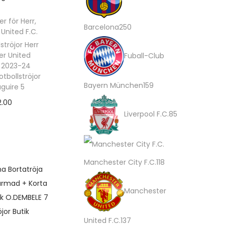
r
k
d
r
er för Herr
,
t
u
2
o
Barcelona
250
United F.C.
e
k
lströjor Herr
5
d
r United
Fuball-Club
r
t
0
u
a 2023-24
tbollströjor
e
p
k
1
Bayern München
159
guire 5
r
r
t
2.00
5
8
Liverpool F.C.
85
o
e
lternativ
9
5
D
d
r
p
p
e
u
r
r
1
n
Manchester City F.C.
118
k
o
o
h
1
t
Manchester
ä
d
d
8
e
u
u
p
1
United F.C.
137
p