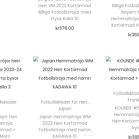
r
1
Herr VM 2022 Kortärmad
Billiga Fotbol
o
Billiga Fotbollströjor med
Bayern 
0
tryck Kaká 10
Hemmatröja
d
F
t
Kortärmad H
kr
378.00
u
F
kr
36
Välj alternativ
k
o
Välj a
D
t
t
e
e
b
n
n
o
r
h
l
h
f
l
ä
a
l
s
r
Fotbollskläd
r
r
Frank
t
llskläder
Fotbollskläder för Herr
,
p
f
r
KOUNDE #5 
r
Japan
r
r
l
Hemmatröj
röjor Herr
Japan Hemmatröja WM
r
ö
o
Herr Kortär
e
atröja
2022 Herr Kortärmad
j
byx
ärmad +
Fotbollströja med namn
d
r
a
 Marc
KAGAWA 10
kr
39