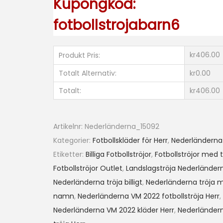
Kupongkod:
ö
fotbollstrojabarn6
j
a
V
kr406.00
Produkt Pris:
M
Totalt Alternativ:
kr0.00
2
Totalt:
kr406.00
0
2
2
Artikelnr:
Nederländerna_15092
H
Kategorier:
Fotbollskläder för Herr
,
Nederländerna
e
Etiketter:
Billiga Fotbollströjor
,
Fotbollströjor med 
r
Fotbollströjor Outlet
,
Landslagströja Nederländer
r
Nederländerna tröja billigt
,
Nederländerna tröja 
K
namn
,
Nederländerna VM 2022 fotbollströja Herr
,
o
Nederländerna VM 2022 kläder Herr
,
Nederländer
r