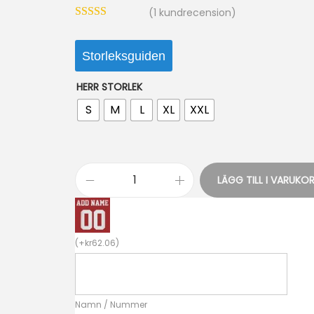
(
1
kundrecension)
Storleksguiden
HERR STORLEK
S
M
L
XL
XXL
LÄGG TILL I VARUKO
N
y
a
(
+
kr
62.06
)
N
e
d
Namn / Nummer
e