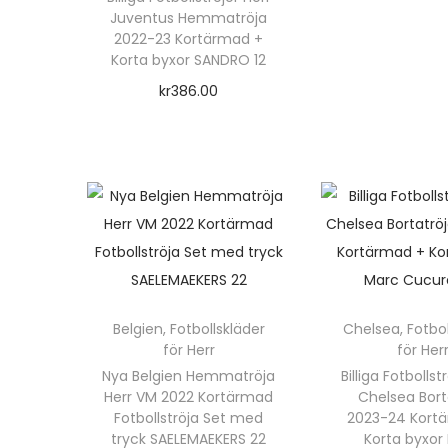
r
o
Juventus Hemmatröja
D
o
2022-23 Kortärmad +
d
e
Korta byxor SANDRO 12
d
u
n
kr
386.00
u
k
h
Välj alternativ
k
t
ä
D
t
e
r
e
e
n
p
n
n
h
r
h
h
a
o
ä
a
r
d
r
r
f
u
Belgien
,
Fotbollskläder
Chelsea
,
Fotbo
p
f
l
för Herr
för Her
k
r
l
e
Nya Belgien Hemmatröja
Billiga Fotbollst
t
o
e
Herr VM 2022 Kortärmad
Chelsea Bort
r
e
Fotbollströja Set med
2023-24 Kort
d
r
a
tryck SAELEMAEKERS 22
Korta byxor
n