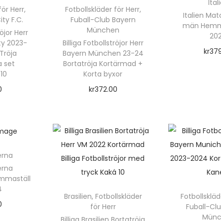
Ital
r
för Herr
,
Fotbollskläder för Herr
,
Italien Mat
ty F.C.
Fuball-Club Bayern
m
män Hemma
München
röjor Herr
20
e
ty 2023-
Billiga Fotbollströjor Herr
d
kr
37
Tröja
Bayern München 23-24
a set
Bortatröja Kortärmad +
t
Välj a
10
Korta byxor
r
0
kr
372.00
y
rnativ
Välj alternativ
c
D
k
B
e
R
n
r
erna
O
h
erna
B
ä
emmaställ
r
B
4
r
Brasilien
,
Fotbollskläder
Fotbollskläd
E
0
för Herr
Fuball-Cl
p
Y
Münc
rnativ
Billiga Brasilien Bortatröja