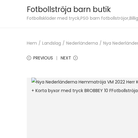
Fotbollströja barn butik
S
S
Fotbollskläder med tryck,PSG barn fotbollströjor,Billig
k
k
i
i
Hem
/
Landslag
/
Nederländerna
/
Nya Nederländer
p
p
t
t
PREVIOUS
NEXT
o
o
n
c
a
o
v
n
i
t
g
e
a
n
t
t
i