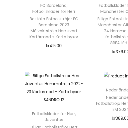
FC Barcelona
,
Fotbollskläder 
Fotbollskläder för Herr
Manchester Ci
Beställa Fotbollströjor FC
Billiga Fotbollst
Barcelona 2023
Manchester Ci
Målvaktströja Herr svart
24 Hemma 
Kortärmad + Korta byxor
fotbollströj
GREALISH 
kr
415.00
kr
376.0
Välj alternativ
Välj alte
D
D
e
e
n
n
h
Nederländ
h
ä
Nederländ
ä
Fotbollströja H
r
EM 202
r
Fotbollskläder för Herr
,
p
kr
389.0
Juventus
p
r
Välj alte
Billiga Fotbollströjor Herr