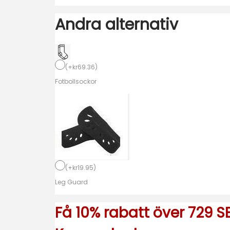
r
Andra alternativ
l
ä
n
d
(
+
kr
69.36
)
e
Fotbollsockor
r
n
a
H
e
m
(
+
kr
19.95
)
m
Leg Guard
a
Få 10% rabatt över 729 SE
t
r