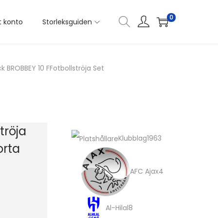
0
t konto
Storleksguiden
BROBBEY 10 FFotbollströja Set
röja
1
Klubblag
1963
orta
9
4
AFC Ajax
4
6
p
3
r
8
Al-Hilal
8
p
o