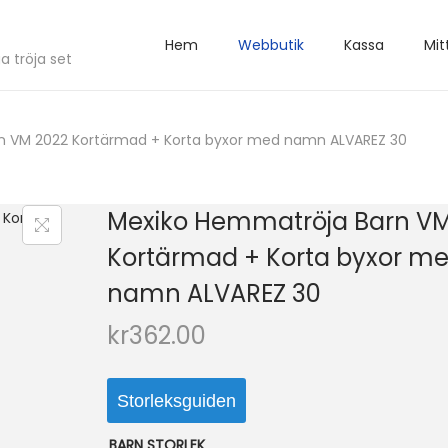
Hem
Webbutik
Kassa
Mit
a tröja set
n VM 2022 Kortärmad + Korta byxor med namn ALVAREZ 30
Mexiko Hemmatröja Barn VM
Kortärmad + Korta byxor m
namn ALVAREZ 30
kr
362.00
Storleksguiden
BARN STORLEK