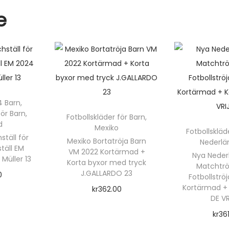
k
m
e
n
A
L
V
A
R
4 Barn
,
E
för Barn
,
Fotbollskläder för Barn
,
Z
d
Mexiko
Fotbollskläd
3
täll för
Mexiko Bortatröja Barn
Nederlä
0
äll EM
VM 2022 Kortärmad +
Nya Neder
Müller 13
m
Korta byxor med tryck
Matchtrö
J.GALLARDO 23
0
ä
Fotbollströ
Kortärmad + 
kr
362.00
n
rnativ
DE VR
g
Välj alternativ
kr
36
d
D