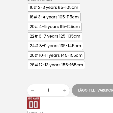
16# 2-3 years 85-105cm
18# 3-4 years 105-115cm
20# 4-5 years 115-125cm
22# 6-7 years 125-135cm
24# 8-9 years 135-145cm
26# 10-11 years 145-155cm
28# 12-13 years 155-165cm
LÄGG TILL I VARUKO
M
e
x
(
+
kr
62.06
)