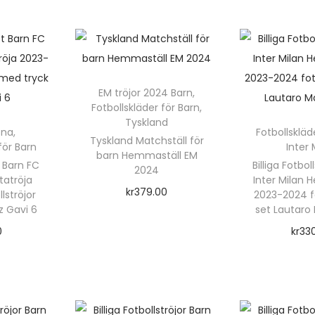
Välj a
e
n
h
ä
r
EM tröjor 2024 Barn
,
Fotbollskläder för Barn
,
p
Tyskland
r
ona
,
Fotbollskläd
r
Tyskland Matchställ för
för Barn
Inter 
barn Hemmaställ EM
o
 Barn FC
Billiga Fotbol
r
2024
d
tatröja
Inter Milan
kr
379.00
lströjor
2023-2024 fo
u
z Gavi 6
set Lautaro 
Välj alternativ
k
0
kr
33
D
t
rnativ
Välj a
e
e
t
n
n
h
h