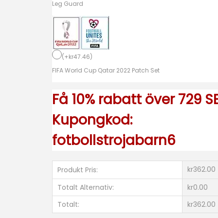
n
Leg Guard
V
M
2
(
+
kr
47.46
)
0
FIFA World Cup Qatar 2022 Patch Set
2
2
Få 10% rabatt över 729 SE
K
o
Kupongkod:
r
fotbollstrojabarn6
t
ä
r
kr362.00
Produkt Pris:
m
Totalt Alternativ:
kr0.00
a
Totalt:
kr362.00
d