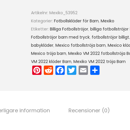
+
K
Artikelnr:
Mexiko_53952
o
Kategorier:
Fotbollskläder för Barn
,
Mexiko
r
Etiketter:
Billiga Fotbollströjor
,
billiga fotbollströjor
t
Fotbollströjor barn med tryck
,
fotbollströjor billigt
a
babykläder
,
Mexico fotbollströja barn
,
Mexico klä
b
Mexico tröja barn
,
Mexiko VM 2022 fotbollströja B
y
VM 2022 kläder Barn
,
Mexiko VM 2022 tröja Barn
Pi
R
F
T
E
D
x
o
nt
e
a
w
m
el
r
er
d
c
itt
ai
a
m
e
di
e
er
l
e
st
t
b
d
erligare information
Recensioner (0)
o
n
o
a