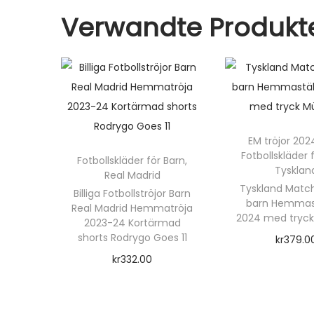
Verwandte Produkt
EM tröjor 202
Fotbollskläder 
Fotbollskläder för Barn
,
Tysklan
Real Madrid
Tyskland Matchs
Billiga Fotbollströjor Barn
barn Hemmast
Real Madrid Hemmatröja
2024 med tryck 
2023-24 Kortärmad
shorts Rodrygo Goes 11
kr
379.0
kr
332.00
Välj alte
Välj alternativ
D
D
e