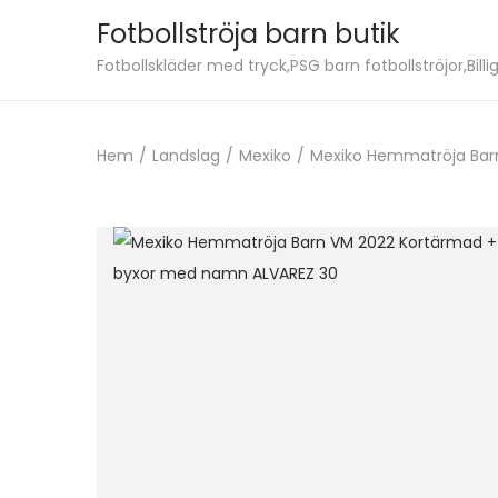
Fotbollströja barn butik
S
S
Fotbollskläder med tryck,PSG barn fotbollströjor,Billig
k
k
i
i
Hem
/
Landslag
/
Mexiko
/
Mexiko Hemmatröja Bar
p
p
t
t
o
o
n
c
a
o
v
n
i
t
g
e
a
n
t
t
i