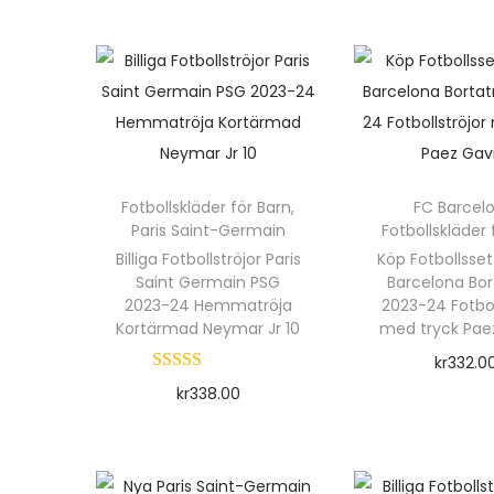
e
n
n
h
h
ä
ä
r
r
p
p
r
Fotbollskläder för Barn
,
FC Barcel
r
o
Paris Saint-Germain
Fotbollskläder 
o
d
Billiga Fotbollströjor Paris
Köp Fotbollsset
d
u
Saint Germain PSG
Barcelona Bor
2023-24 Hemmatröja
2023-24 Fotbol
u
k
Kortärmad Neymar Jr 10
med tryck Pae
k
t
kr
332.0
t
e
kr
338.00
Välj alte
e
n
Välj alternativ
D
n
h
D
e
h
a
e