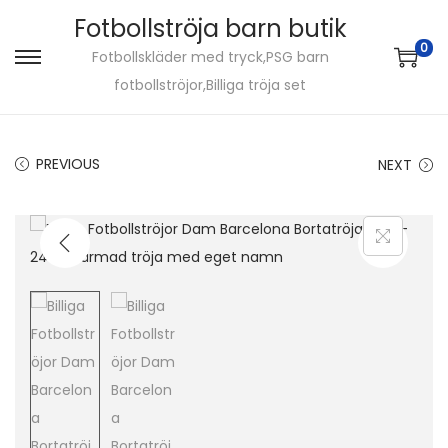
Fotbollströja barn butik
0
Fotbollskläder med tryck,PSG barn
S
S
fotbollströjor,Billiga tröja set
k
k
i
i
p
p
PREVIOUS
NEXT
t
t
o
o
n
c
a
o
v
n
i
t
g
e
a
n
t
t
i