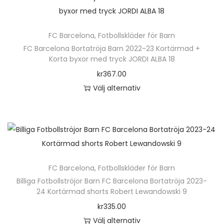
v
e
h
e
a
n
ä
o
r
h
FC Barcelona
,
Fotbollskläder för Barn
r
l
i
a
FC Barcelona Bortatröja Barn 2022-23 Kortärmad +
p
i
a
Korta byxor med tryck JORDI ALBA 18
r
r
k
n
kr
367.00
f
o
a
t
Välj alternativ
l
d
a
e
D
e
u
l
r
e
r
k
t
.
n
a
t
e
D
h
v
e
r
e
ä
a
n
n
FC Barcelona
,
Fotbollskläder för Barn
o
r
r
h
a
Billiga Fotbollströjor Barn FC Barcelona Bortatröja 2023-
l
p
i
24 Kortärmad shorts Robert Lewandowski 9
a
t
i
r
a
kr
335.00
r
i
k
o
n
Välj alternativ
f
v