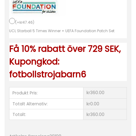
ö
j
a
(
+
kr
47.46
)
2
UCL Starball 5 Times Winner + UEFA Foundation Patch Set
0
Få 10% rabatt över 729 SEK,
2
3
Kupongkod:
-
fotbollstrojabarn6
2
4
K
kr360.00
Produkt Pris:
o
Totalt Alternativ:
kr0.00
r
Totalt:
kr360.00
t
ä
r