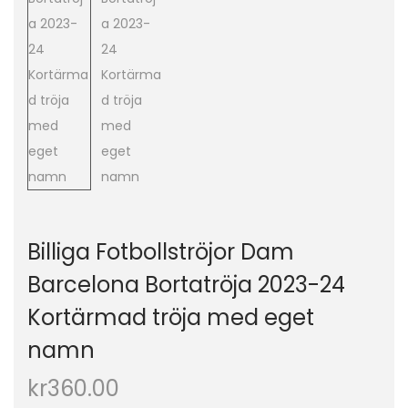
o
n
Billiga Fotbollströjor Dam
Barcelona Bortatröja 2023-24
Kortärmad tröja med eget
namn
kr
360.00