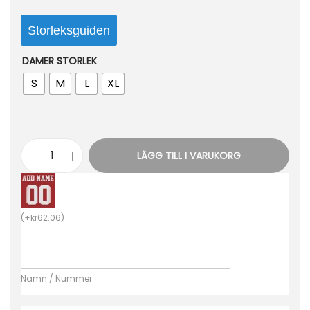
Storleksguiden
DAMER STORLEK
S
M
L
XL
LÄGG TILL I VARUKORG
B
i
l
(
+
kr
62.06
)
l
i
g
Namn / Nummer
a
F