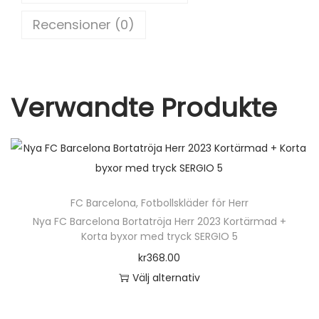
a
o
Recensioner (0)
m
k
n
m
ä
Verwandte Produkte
n
g
d
FC Barcelona
,
Fotbollskläder för Herr
Nya FC Barcelona Bortatröja Herr 2023 Kortärmad +
Korta byxor med tryck SERGIO 5
kr
368.00
Välj alternativ
D
e