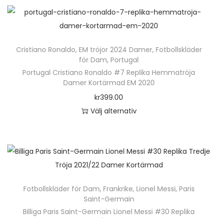
n
h
ä
Cristiano Ronaldo
,
EM tröjor 2024 Damer
,
Fotbollskläder
r
för Dam
,
Portugal
p
Portugal Cristiano Ronaldo #7 Replika Hemmatröja
r
Damer Kortärmad EM 2020
o
kr
399.00
d
Välj alternativ
u
D
k
e
t
n
e
h
n
ä
Fotbollskläder för Dam
,
Frankrike
,
Lionel Messi
,
Paris
h
r
Saint-Germain
a
p
Billiga Paris Saint-Germain Lionel Messi #30 Replika
r