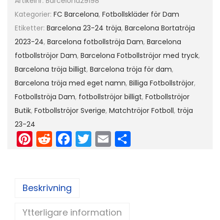
Artikelnr:
Barcelona29198
m
Kategorier:
FC Barcelona
,
Fotbollskläder för Dam
a
Etiketter:
Barcelona 23-24 tröja
,
Barcelona Bortatröja
d
2023-24
,
Barcelona fotbollströja Dam
,
Barcelona
t
fotbollströjor Dam
,
Barcelona Fotbollströjor med tryck
,
r
Barcelona tröja billigt
,
Barcelona tröja för dam
,
ö
Barcelona tröja med eget namn
,
Billiga Fotbollströjor
,
j
Fotbollströja Dam
,
fotbollströjor billigt
,
Fotbollströjor
a
Butik
,
Fotbollströjor Sverige
,
Matchtröjor Fotboll
,
tröja
m
23-24
e
Pi
R
F
T
E
D
d
nt
e
a
w
m
el
e
er
d
c
itt
ai
a
g
e
di
e
er
l
e
Beskrivning
st
t
b
t
Ytterligare information
o
n