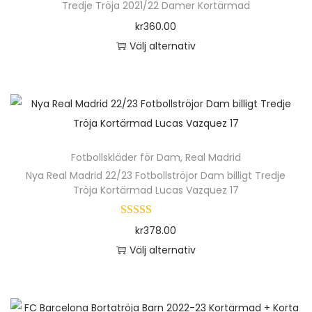
r
Tredje Tröja 2021/22 Damer Kortärmad
f
o
kr
360.00
l
d
Välj alternativ
e
u
D
r
k
e
a
t
n
v
e
h
a
n
ä
r
Fotbollskläder för Dam
,
Real Madrid
h
r
i
Nya Real Madrid 22/23 Fotbollströjor Dam billigt Tredje
a
p
Tröja Kortärmad Lucas Vazquez 17
a
r
r
n
f
o
kr
378.00
t
l
d
Välj alternativ
e
e
u
D
r
r
k
e
.
a
t
n
D