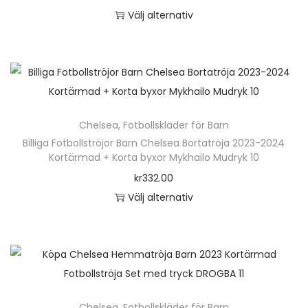
ä
Välj alternativ
n
D
g
e
d
n
h
ä
Chelsea
,
Fotbollskläder för Barn
r
Billiga Fotbollströjor Barn Chelsea Bortatröja 2023-2024
p
Kortärmad + Korta byxor Mykhailo Mudryk 10
r
kr
332.00
o
Välj alternativ
d
D
u
e
k
n
t
h
e
ä
n
Chelsea
,
Fotbollskläder för Barn