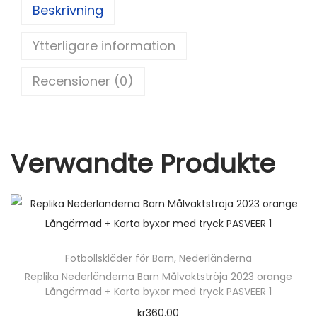
e
di
e
er
l
Beskrivning
m
st
t
b
e
Ytterligare information
o
d
o
t
Recensioner (0)
k
r
y
c
k
Verwandte Produkte
P
a
v
a
r
Fotbollskläder för Barn
,
Nederländerna
d
Replika Nederländerna Barn Målvaktströja 2023 orange
2
Långärmad + Korta byxor med tryck PASVEER 1
m
kr
360.00