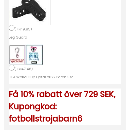
i
l
l
b
(
+
kr
19.95
)
a
Leg Guard
b
y
F
(
+
kr
47.46
)
r
FIFA World Cup Qatar 2022 Patch Set
a
n
Få 10% rabatt över 729 SEK,
k
r
Kupongkod:
i
fotbollstrojabarn6
k
e