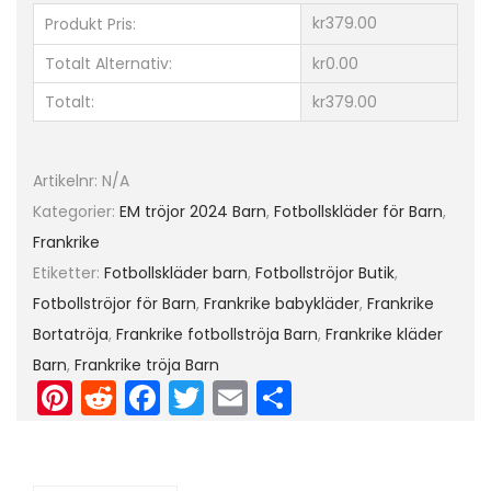
B
kr379.00
Produkt Pris:
o
Totalt Alternativ:
kr0.00
r
Totalt:
kr379.00
t
a
t
Artikelnr:
N/A
r
Kategorier:
EM tröjor 2024 Barn
,
Fotbollskläder för Barn
,
ö
Frankrike
j
Etiketter:
Fotbollskläder barn
,
Fotbollströjor Butik
,
a
Fotbollströjor för Barn
,
Frankrike babykläder
,
Frankrike
E
Bortatröja
,
Frankrike fotbollströja Barn
,
Frankrike kläder
M
Barn
,
Frankrike tröja Barn
Pi
R
F
T
E
D
2
0
nt
e
a
w
m
el
2
er
d
c
itt
ai
a
4