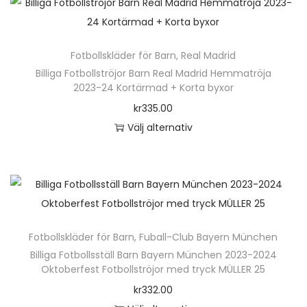
n
r
t
r
h
a
e
.
ä
v
n
D
Fotbollskläder för Barn
,
Real Madrid
r
a
h
e
Billiga Fotbollströjor Barn Real Madrid Hemmatröja
p
r
2023-24 Kortärmad + Korta byxor
a
o
r
i
kr
335.00
r
l
o
a
Välj alternativ
f
i
d
n
D
l
k
u
t
e
e
a
k
e
n
r
a
t
r
h
a
l
e
.
ä
v
t
n
D
Fotbollskläder för Barn
,
Fuball-Club Bayern München
r
a
e
h
e
Billiga Fotbollsställ Barn Bayern München 2023-2024
p
r
r
Oktoberfest Fotbollströjor med tryck MÜLLER 25
a
o
r
i
n
kr
332.00
r
l
o
a
a