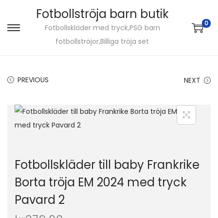
Fotbollströja barn butik
0
Fotbollskläder med tryck,PSG barn
S
S
fotbollströjor,Billiga tröja set
k
k
i
i
p
p
PREVIOUS
NEXT
t
t
o
o
n
c
a
o
v
n
i
t
Fotbollskläder till baby Frankrike
g
e
Borta tröja EM 2024 med tryck
a
n
Pavard 2
t
t
i