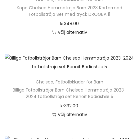
r
h
Köpa Chelsea Hemmatröja Barn 2023 Kortärmad
p
Fotbollströja Set med tryck DROGBA 11
a
r
kr
348.00
r
o
Välj alternativ
f
d
D
l
u
e
e
k
n
r
t
h
a
e
ä
v
n
Chelsea
,
Fotbollskläder för Barn
r
a
h
Billiga Fotbollströjor Barn Chelsea Hemmatröja 2023-
p
r
2024 fotbollströja set Benoit Badiashile 5
a
r
i
kr
332.00
r
o
a
Välj alternativ
f
d
n
D
l
u
t
e
e
k
e