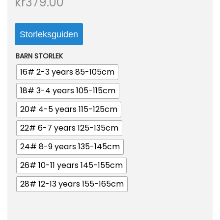
kr
379.00
o
n
Storleksguiden
BARN STORLEK
16# 2-3 years 85-105cm
18# 3-4 years 105-115cm
20# 4-5 years 115-125cm
22# 6-7 years 125-135cm
24# 8-9 years 135-145cm
26# 10-11 years 145-155cm
28# 12-13 years 155-165cm