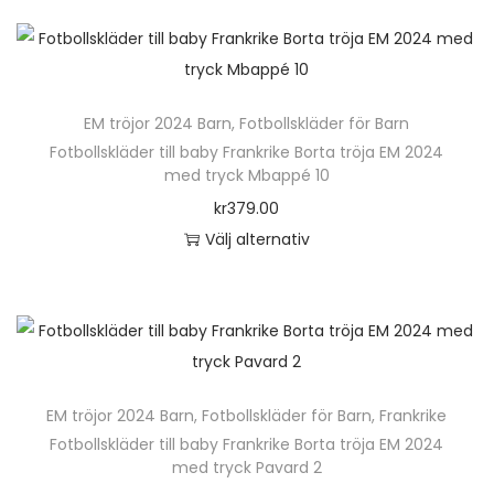
e
e
k
e
n
r
t
r
h
a
e
.
ä
v
n
D
EM tröjor 2024 Barn
,
Fotbollskläder för Barn
r
a
h
e
Fotbollskläder till baby Frankrike Borta tröja EM 2024
p
r
med tryck Mbappé 10
a
o
r
i
kr
379.00
r
l
o
a
Välj alternativ
f
i
d
n
D
l
k
u
t
e
e
a
k
e
n
r
a
t
r
h
a
l
e
.
ä
v
t
n
D
EM tröjor 2024 Barn
,
Fotbollskläder för Barn
,
Frankrike
r
a
e
h
e
Fotbollskläder till baby Frankrike Borta tröja EM 2024
p
r
r
med tryck Pavard 2
a
o
r
i
n