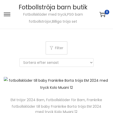
Fotbollströja barn butik
0
Fotbollskläder med tryck,PSG barn
S
S
fotbollströjor,Billiga tröja set
k
k
i
i
p
p
t
t
Filter
o
o
n
c
a
o
v
n
i
t
g
e
a
n
EM tröjor 2024 Barn
,
Fotbollskläder för Barn
,
Frankrike
t
t
fotbollskläder till baby Frankrike Borta tröja EM 2024
i
med tryck Kolo Muani 12