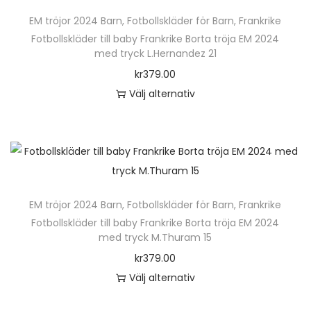
ä
n
EM tröjor 2024 Barn
,
Fotbollskläder för Barn
,
Frankrike
r
h
Fotbollskläder till baby Frankrike Borta tröja EM 2024
p
med tryck L.Hernandez 21
a
r
kr
379.00
r
o
Välj alternativ
f
d
D
l
u
e
e
k
n
r
t
h
a
e
ä
v
n
EM tröjor 2024 Barn
,
Fotbollskläder för Barn
,
Frankrike
r
a
h
Fotbollskläder till baby Frankrike Borta tröja EM 2024
p
r
med tryck M.Thuram 15
a
r
i
kr
379.00
r
o
a
Välj alternativ
f
d
n
D
l
u
t