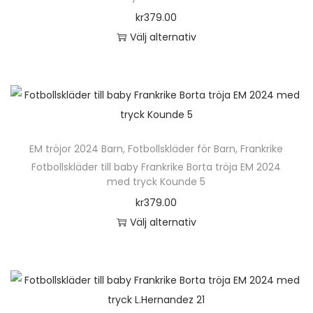
o
kr
379.00
n
Välj alternativ
D
e
n
h
ä
EM tröjor 2024 Barn
,
Fotbollskläder för Barn
,
Frankrike
r
Fotbollskläder till baby Frankrike Borta tröja EM 2024
p
med tryck Kounde 5
r
kr
379.00
o
Välj alternativ
d
D
u
e
k
n
t
h
e