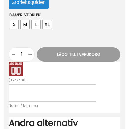
Storleksguiden
DAMER STORLEK
S
M
L
XL
LÄGG TILL I VARUKORG
B
i
l
(
+
kr
62.06
)
l
i
g
Namn / Nummer
a
F
Andra alternativ
o