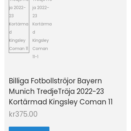
o
n
Billiga Fotbollströjor Bayern
Munich TredjeTröja 2022-23
Kortärmad Kingsley Coman 11
kr
375.00