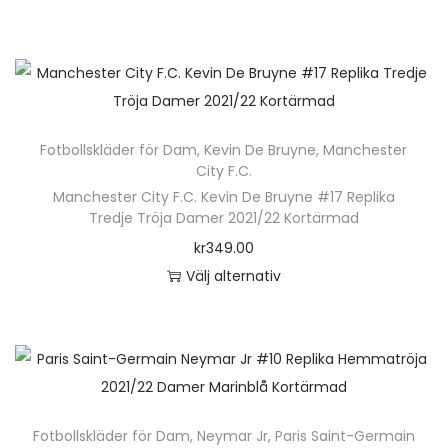
u
D
k
e
t
n
e
h
n
ä
h
Fotbollskläder för Dam
,
Kevin De Bruyne
,
Manchester
r
City F.C.
a
p
Manchester City F.C. Kevin De Bruyne #17 Replika
r
r
Tredje Tröja Damer 2021/22 Kortärmad
f
o
kr
349.00
l
d
Välj alternativ
e
u
D
r
k
e
a
t
n
v
e
h
a
n
ä
r
Fotbollskläder för Dam
,
Neymar Jr
,
Paris Saint-Germain
h
r