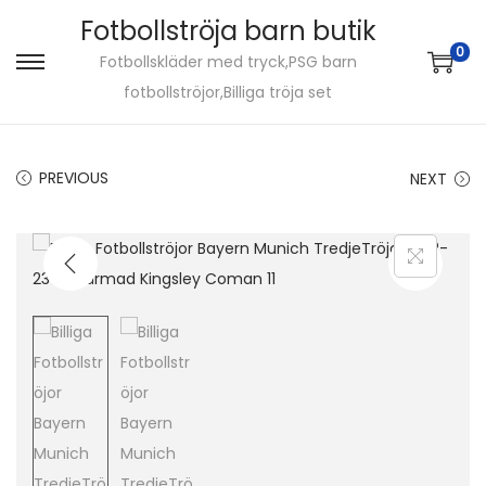
Fotbollströja barn butik
0
Fotbollskläder med tryck,PSG barn
S
S
fotbollströjor,Billiga tröja set
k
k
i
i
p
p
PREVIOUS
NEXT
t
t
o
o
n
c
a
o
v
n
i
t
g
e
a
n
t
t
i