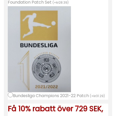
ö
Foundation Patch Set
(
+
kr
28.39
)
j
a
2
0
2
2
-
2
3
K
o
r
Bundesliga Champions 2021-22 Patch
t
(
+
kr
31.29
)
ä
Få 10% rabatt över 729 SEK,
r