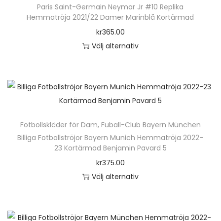
i
Paris Saint-Germain Neymar Jr #10 Replika
a
p
a
Hemmatröja 2021/22 Damer Marinblå Kortärmad
r
r
n
kr
365.00
f
o
t
Välj alternativ
l
d
e
D
e
u
r
e
r
k
.
n
a
t
D
h
v
e
e
ä
a
n
Fotbollskläder för Dam
,
Fuball-Club Bayern München
o
r
r
h
Billiga Fotbollströjor Bayern Munich Hemmatröja 2022-
l
p
i
23 Kortärmad Benjamin Pavard 5
a
i
r
a
kr
375.00
r
k
o
n
Välj alternativ
f
a
d
t
D
l
a
u
e
e
e
l
k
r
n
r