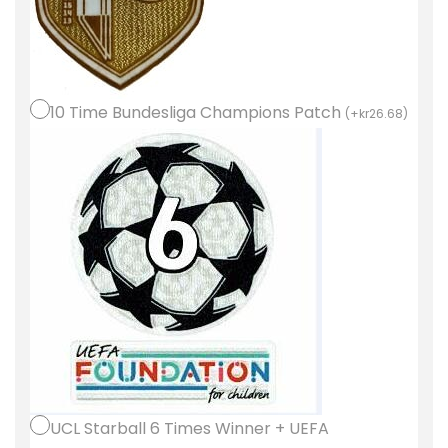
r
n
M
u
10 Time Bundesliga Champions Patch
(
+
kr
26.68
)
n
i
c
h
T
r
e
d
j
e
T
r
UCL Starball 6 Times Winner + UEFA