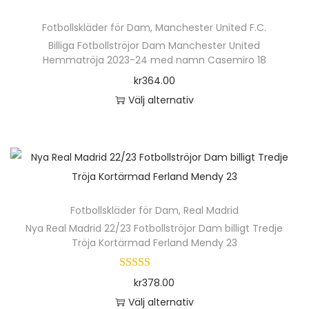
Fotbollskläder för Dam
,
Manchester United F.C.
Billiga Fotbollströjor Dam Manchester United
Hemmatröja 2023-24 med namn Casemiro 18
kr
364.00
Välj alternativ
D
e
n
h
ä
Fotbollskläder för Dam
,
Real Madrid
r
Nya Real Madrid 22/23 Fotbollströjor Dam billigt Tredje
p
Tröja Kortärmad Ferland Mendy 23
r
o
kr
378.00
d
Välj alternativ