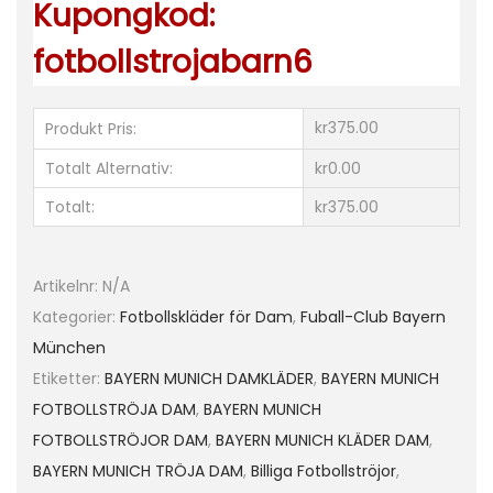
Kupongkod:
m
a
fotbollstrojabarn6
d
K
kr375.00
Produkt Pris:
i
n
Totalt Alternativ:
kr0.00
g
Totalt:
kr375.00
s
l
e
Artikelnr:
N/A
y
Kategorier:
Fotbollskläder för Dam
,
Fuball-Club Bayern
C
München
o
Etiketter:
BAYERN MUNICH DAMKLÄDER
,
BAYERN MUNICH
m
FOTBOLLSTRÖJA DAM
,
BAYERN MUNICH
a
FOTBOLLSTRÖJOR DAM
,
BAYERN MUNICH KLÄDER DAM
,
n
BAYERN MUNICH TRÖJA DAM
,
Billiga Fotbollströjor
,