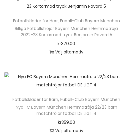
t
t
.
h
a
e
e
D
ä
v
r
n
Fotbollskläder för Herr
,
Fuball-Club Bayern München
e
r
a
n
h
Billiga Fotbollströjor Bayern München Hemmatröja
o
p
r
a
2022-23 Kortärmad tryck Benjamin Pavard 5
a
l
r
i
t
kr
370.00
r
i
o
a
i
Välj alternativ
f
k
d
n
v
D
l
a
u
t
e
e
e
a
k
e
n
n
r
l
t
r
k
h
a
t
e
.
a
ä
v
e
n
D
Fotbollskläder för Barn
,
Fuball-Club Bayern München
n
r
a
r
h
e
Nya FC Bayern München Hemmatröja 22/23 barn
v
p
r
n
matchtröjor fotboll DE LIGT 4
a
o
ä
r
i
a
kr
359.00
r
l
l
o
a
t
Välj alternativ
f
i