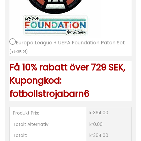
e
m
m
a
t
Europa League + UEFA Foundation Patch Set
r
(
+
kr
35.21
)
ö
Få 10% rabatt över 729 SEK,
j
a
Kupongkod:
2
fotbollstrojabarn6
0
2
3
kr364.00
Produkt Pris:
-
Totalt Alternativ:
kr0.00
2
Totalt:
kr364.00
4