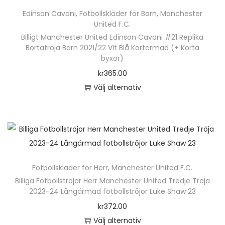
D
ä
a
a
a
e
n
r
Edinson Cavani
,
Fotbollskläder för Barn
,
Manchester
e
r
n
n
r
r
United F.C.
h
o
o
p
v
i
n
Billigt Manchester United Edinson Cavani #21 Replika
a
d
l
r
Bortatröja Barn 2021/22 Vit Blå Kortärmad (+ Korta
ä
a
a
r
u
i
byxor)
o
l
n
t
f
k
k
kr
365.00
d
j
t
i
l
t
a
Välj alternativ
u
a
e
v
e
s
a
D
k
s
r
e
r
i
l
e
t
p
.
n
a
d
t
n
e
å
D
k
v
a
e
h
n
p
e
a
a
n
r
ä
h
r
o
n
r
Fotbollskläder för Herr
,
Manchester United F.C.
n
r
a
o
l
v
i
Billiga Fotbollströjor Herr Manchester United Tredje Tröja
a
p
r
d
i
2023-24 Långärmad fotbollströjor Luke Shaw 23
ä
a
t
r
f
u
k
l
kr
372.00
n
i
o
l
k
a
j
Välj alternativ
t