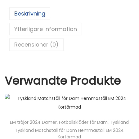
er
d
c
itt
ai
a
8
e
di
e
er
l
Beskrivning
m
st
t
b
ä
Ytterligare information
o
n
o
g
Recensioner (0)
d
k
Verwandte Produkte
EM tröjor 2024 Damer
,
Fotbollskläder för Dam
,
Tyskland
Tyskland Matchställ för Dam Hemmaställ EM 2024
Kortärmad