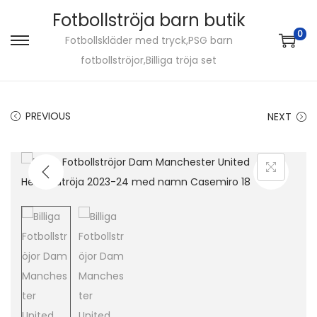
Fotbollströja barn butik
0
Fotbollskläder med tryck,PSG barn
S
S
fotbollströjor,Billiga tröja set
k
k
i
i
p
p
PREVIOUS
NEXT
t
t
o
o
n
c
a
o
v
n
i
t
g
e
a
n
t
t
i