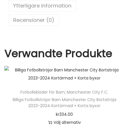
Ytterligare information
o
2
o
4
Recensioner (0)
H
k
e
m
m
Verwandte Produkte
a
t
r
ö
j
Fotbollskläder för Barn
,
Manchester City F.C.
a
Billiga Fotbollströjor Barn Manchester City Bortatröja
t
2023-2024 Kortärmad + Korta byxor
r
kr
334.00
ö
Välj alternativ
j