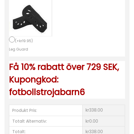
s
t
r
ö
j
(
+
kr
19.95
)
o
Leg Guard
r
Få 10% rabatt över 729 SEK,
B
a
Kupongkod:
r
fotbollstrojabarn6
n
T
o
kr338.00
Produkt Pris:
t
Totalt Alternativ:
kr0.00
t
Totalt:
kr338.00
e