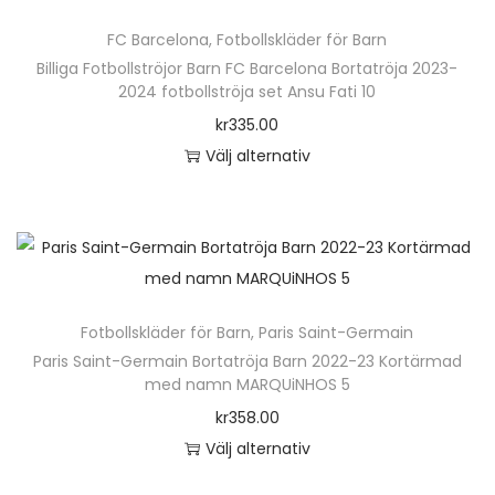
e
.
ä
v
n
D
FC Barcelona
,
Fotbollskläder för Barn
r
a
h
e
Billiga Fotbollströjor Barn FC Barcelona Bortatröja 2023-
p
r
2024 fotbollströja set Ansu Fati 10
a
o
r
i
kr
335.00
r
l
o
a
Välj alternativ
f
i
d
n
D
l
k
u
t
e
e
a
k
e
n
r
a
t
r
h
a
l
e
.
ä
v
t
n
D
Fotbollskläder för Barn
,
Paris Saint-Germain
r
a
e
h
e
Paris Saint-Germain Bortatröja Barn 2022-23 Kortärmad
p
r
r
med namn MARQUiNHOS 5
a
o
r
i
n
kr
358.00
r
l
o
a
a
Välj alternativ
f
i
d
n
t
D
l
k