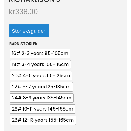
o
kr
338.00
n
Storleksguiden
BARN STORLEK
16# 2-3 years 85-105cm
18# 3-4 years 105-115cm
20# 4-5 years 115-125cm
22# 6-7 years 125-135cm
24# 8-9 years 135-145cm
26# 10-11 years 145-155cm
28# 12-13 years 155-165cm