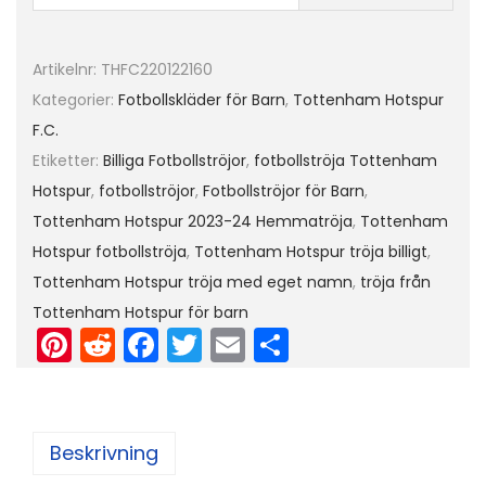
n
h
Artikelnr:
THFC220122160
a
Kategorier:
Fotbollskläder för Barn
,
Tottenham Hotspur
m
F.C.
H
Etiketter:
Billiga Fotbollströjor
,
fotbollströja Tottenham
o
Hotspur
,
fotbollströjor
,
Fotbollströjor för Barn
,
t
Tottenham Hotspur 2023-24 Hemmatröja
,
Tottenham
s
Hotspur fotbollströja
,
Tottenham Hotspur tröja billigt
,
p
Tottenham Hotspur tröja med eget namn
,
tröja från
u
Tottenham Hotspur för barn
r
Pi
R
F
T
E
D
2
nt
e
a
w
m
el
0
er
d
c
itt
ai
a
2
e
di
e
er
l
Beskrivning
3
st
t
b
-