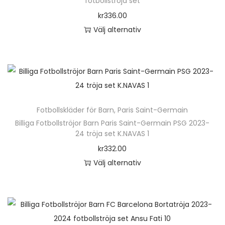
fotbollströja set
a
r
m
kr
336.00
r
o
ä
Välj alternativ
f
d
n
D
l
u
g
e
e
k
d
n
r
t
h
a
e
ä
v
n
Fotbollskläder för Barn
,
Paris Saint-Germain
r
a
h
Billiga Fotbollströjor Barn Paris Saint-Germain PSG 2023-
p
r
24 tröja set K.NAVAS 1
a
r
i
kr
332.00
r
o
a
Välj alternativ
f
d
n
D
l
u
t
e
e
k
e
n
r
t
r
h
a