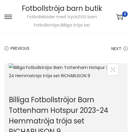
Fotbollströja barn butik
0
Fotbollskläder med tryck,PSG barn
S
S
fotbollströjor,Billiga tröja set
k
k
i
i
p
p
PREVIOUS
NEXT
t
t
o
o
n
c
a
o
v
n
i
t
Billiga Fotbollströjor Barn
g
e
Tottenham Hotspur 2023-24
a
n
Hemmatröja tröja set
t
t
i
RICHARLISON 9