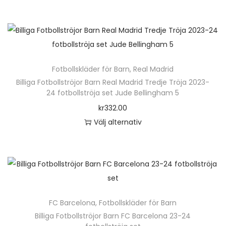
D
a
e
s
n
e
h
t
ä
R
Fotbollskläder för Barn
,
Real Madrid
r
Billiga Fotbollströjor Barn Real Madrid Tredje Tröja 2023-
I
p
24 fotbollströja set Jude Bellingham 5
C
r
kr
332.00
H
o
Välj alternativ
A
d
D
R
u
e
L
k
n
I
t
h
S
e
ä
O
n
FC Barcelona
,
Fotbollskläder för Barn
r
N
h
Billiga Fotbollströjor Barn FC Barcelona 23-24
p
9