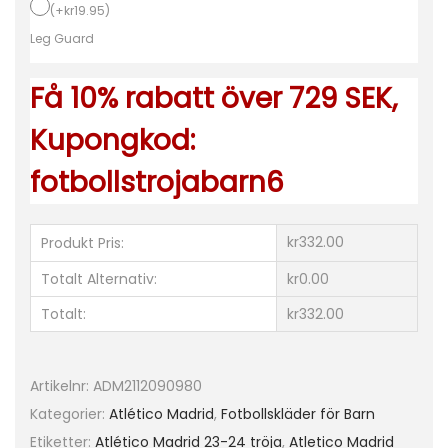
j
(
+
kr
19.95
)
o
Leg Guard
r
Få 10% rabatt över 729 SEK,
B
a
Kupongkod:
r
fotbollstrojabarn6
n
A
t
kr332.00
Produkt Pris:
l
Totalt Alternativ:
kr0.00
e
Totalt:
kr332.00
t
i
c
Artikelnr:
ADM2112090980
o
Kategorier:
Atlético Madrid
,
Fotbollskläder för Barn
M
Etiketter:
Atlético Madrid 23-24 tröja
,
Atletico Madrid