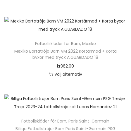
d
0
D
l
u
m
e
e
k
ä
n
r
t
n
h
a
e
g
ä
v
n
Fotbollskläder för Barn
,
Mexiko
d
r
a
h
Mexiko Bortatröja Barn VM 2022 Kortärmad + Korta
p
r
byxor med tryck A.GUARDADO 18
a
r
i
kr
362.00
r
o
a
Välj alternativ
f
d
n
D
l
u
t
e
e
k
e
n
r
t
r
h
a
e
.
ä
v
n
D
Fotbollskläder för Barn
,
Paris Saint-Germain
r
a
h
e
Billiga Fotbollströjor Barn Paris Saint-Germain PSG