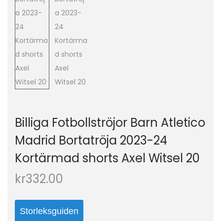
o
n
Billiga Fotbollströjor Barn Atletico
Madrid Bortatröja 2023-24
Kortärmad shorts Axel Witsel 20
kr
332.00
Storleksguiden