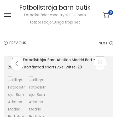
Fotbollströja barn butik
0
Fotbollskläder med tryck,PSG barn
S
S
fotbollströjor,Billiga tröja set
k
k
i
i
p
p
PREVIOUS
NEXT
t
t
o
o
n
c
a
o
v
n
i
t
g
e
a
n
t
t
i