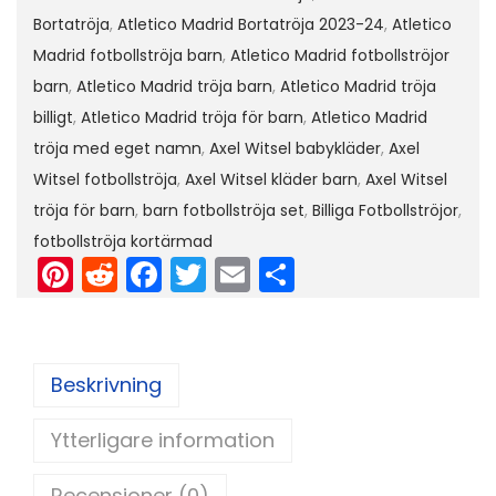
a
Bortatröja
,
Atletico Madrid Bortatröja 2023-24
,
Atletico
d
Madrid fotbollströja barn
,
Atletico Madrid fotbollströjor
r
barn
,
Atletico Madrid tröja barn
,
Atletico Madrid tröja
i
billigt
,
Atletico Madrid tröja för barn
,
Atletico Madrid
d
tröja med eget namn
,
Axel Witsel babykläder
,
Axel
B
Witsel fotbollströja
,
Axel Witsel kläder barn
,
Axel Witsel
o
tröja för barn
,
barn fotbollströja set
,
Billiga Fotbollströjor
,
r
fotbollströja kortärmad
t
Pi
R
F
T
E
D
a
nt
e
a
w
m
el
t
er
d
c
itt
ai
a
r
e
di
e
er
l
Beskrivning
ö
st
t
b
j
Ytterligare information
o
a
o
2
Recensioner (0)