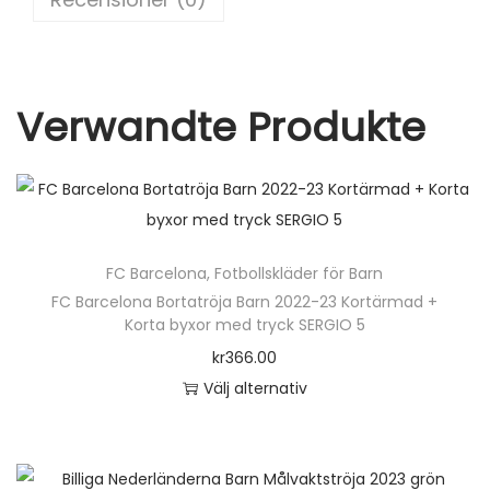
0
k
2
3
-
Verwandte Produkte
2
4
K
o
r
FC Barcelona
,
Fotbollskläder för Barn
t
FC Barcelona Bortatröja Barn 2022-23 Kortärmad +
ä
Korta byxor med tryck SERGIO 5
r
kr
366.00
m
Välj alternativ
a
D
d
e
s
n