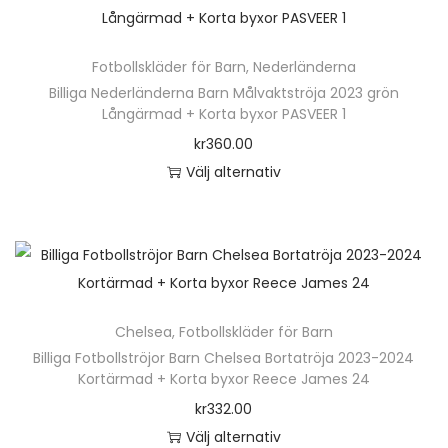
h
h
o
ä
r
Fotbollskläder för Barn
,
Nederländerna
r
Billiga Nederländerna Barn Målvaktströja 2023 grön
t
p
Långärmad + Korta byxor PASVEER 1
s
r
kr
360.00
A
o
Välj alternativ
x
d
D
e
u
e
l
k
n
W
t
h
i
e
ä
t
n
Chelsea
,
Fotbollskläder för Barn
r
s
h
Billiga Fotbollströjor Barn Chelsea Bortatröja 2023-2024
p
e
Kortärmad + Korta byxor Reece James 24
a
r
l
kr
332.00
r
o
2
Välj alternativ
f