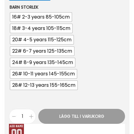
BARN STORLEK
16# 2-3 years 85-105cm
18# 3-4 years 105-115cm
20# 4-5 years 115-125cm
22# 6-7 years 125-135cm
24# 8-9 years 135-145cm
26# 10-11 years 145-155cm
28# 12-13 years 155-165cm
LÄGG TILL I VARUKORG
B
i