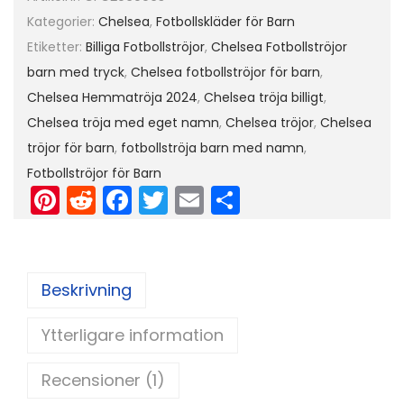
Kategorier:
Chelsea
,
Fotbollskläder för Barn
Etiketter:
Billiga Fotbollströjor
,
Chelsea Fotbollströjor
barn med tryck
,
Chelsea fotbollströjor för barn
,
Chelsea Hemmatröja 2024
,
Chelsea tröja billigt
,
Chelsea tröja med eget namn
,
Chelsea tröjor
,
Chelsea
tröjor för barn
,
fotbollströja barn med namn
,
Fotbollströjor för Barn
Pi
R
F
T
E
D
nt
e
a
w
m
el
er
d
c
itt
ai
a
e
di
e
er
l
Beskrivning
st
t
b
Ytterligare information
o
o
Recensioner (1)
k