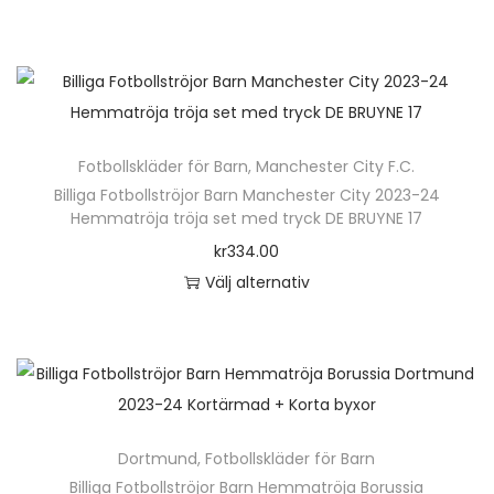
u
D
e
k
e
r
t
n
a
e
h
v
n
ä
a
h
Fotbollskläder för Barn
,
Manchester City F.C.
r
r
a
Billiga Fotbollströjor Barn Manchester City 2023-24
p
i
Hemmatröja tröja set med tryck DE BRUYNE 17
r
r
a
kr
334.00
f
o
n
Välj alternativ
l
d
t
D
e
u
e
e
r
k
r
n
a
t
.
h
v
e
D
ä
a
n
e
Dortmund
,
Fotbollskläder för Barn
r
r
h
o
Billiga Fotbollströjor Barn Hemmatröja Borussia