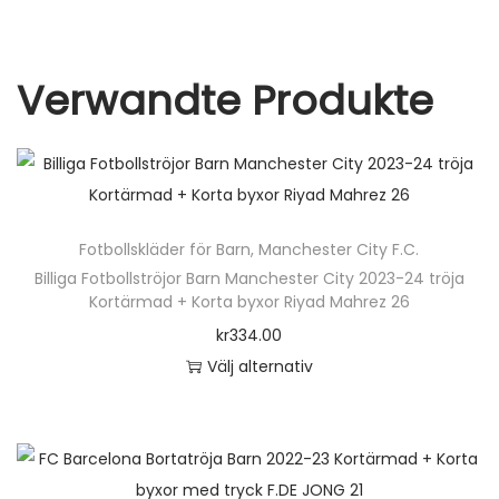
Verwandte Produkte
Fotbollskläder för Barn
,
Manchester City F.C.
Billiga Fotbollströjor Barn Manchester City 2023-24 tröja
Kortärmad + Korta byxor Riyad Mahrez 26
kr
334.00
Välj alternativ
D
e
n
h