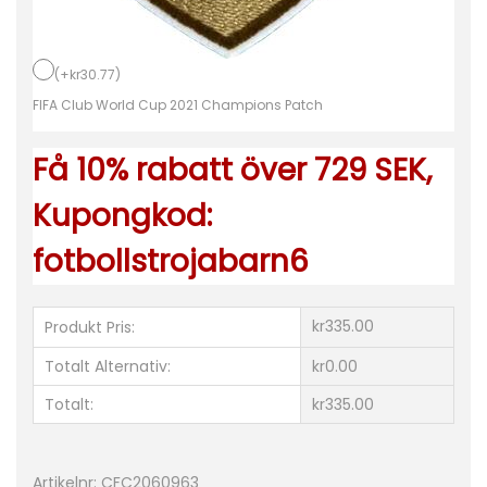
y
x
(
+
kr
30.77
)
o
FIFA Club World Cup 2021 Champions Patch
r
m
Få 10% rabatt över 729 SEK,
ä
Kupongkod:
n
g
fotbollstrojabarn6
d
kr335.00
Produkt Pris:
Totalt Alternativ:
kr0.00
Totalt:
kr335.00
Artikelnr:
CFC2060963