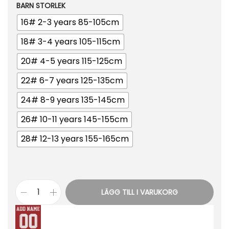
BARN STORLEK
16# 2-3 years 85-105cm
18# 3-4 years 105-115cm
20# 4-5 years 115-125cm
22# 6-7 years 125-135cm
24# 8-9 years 135-145cm
26# 10-11 years 145-155cm
28# 12-13 years 155-165cm
LÄGG TILL I VARUKORG
B
i
l