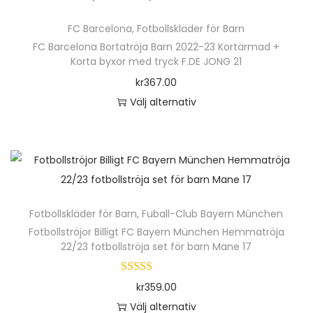
ä
FC Barcelona
,
Fotbollskläder för Barn
r
FC Barcelona Bortatröja Barn 2022-23 Kortärmad +
p
Korta byxor med tryck F.DE JONG 21
r
kr
367.00
o
Välj alternativ
d
D
u
e
k
n
t
h
e
ä
n
Fotbollskläder för Barn
,
Fuball-Club Bayern München
r
h
Fotbollströjor Billigt FC Bayern München Hemmatröja
p
22/23 fotbollströja set för barn Mane 17
a
r
r
o
kr
359.00
f
d
Välj alternativ
l