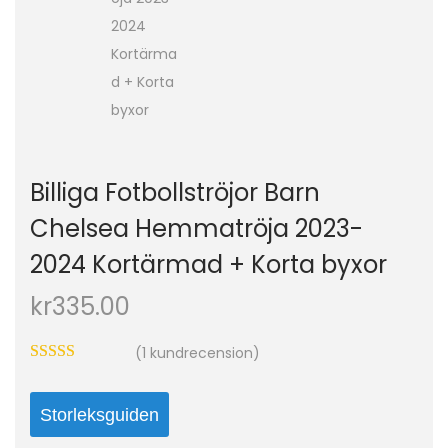
o
n
Billiga Fotbollströjor Barn
Chelsea Hemmatröja 2023-
2024 Kortärmad + Korta byxor
kr
335.00
(
1
kundrecension)
Storleksguiden