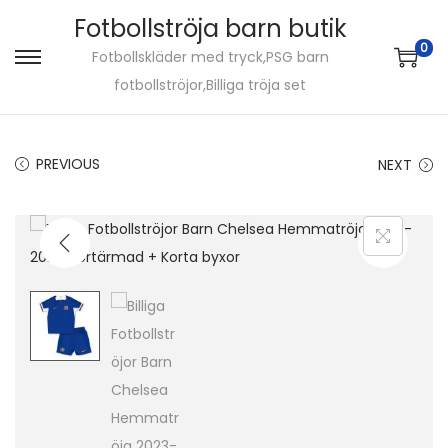
Fotbollströja barn butik
0
Fotbollskläder med tryck,PSG barn
S
S
fotbollströjor,Billiga tröja set
k
k
i
i
p
p
PREVIOUS
NEXT
t
t
o
o
n
c
a
o
v
n
i
t
g
e
a
n
t
t
i