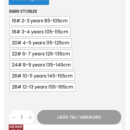
BARN STORLEK
16# 2-3 years 85-105cm
18# 3-4 years 105-115cm
20# 4-5 years 115-125cm
22# 6-7 years 125-135cm
24# 8-9 years 135-145cm
26# 10-11 years 145-155cm
28# 12-13 years 155-165cm
LÄGG TILL I VARUKORG
F
o