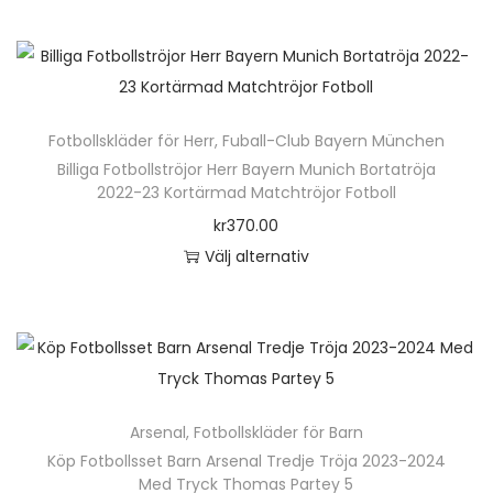
e
n
h
ä
Fotbollskläder för Herr
,
Fuball-Club Bayern München
r
Billiga Fotbollströjor Herr Bayern Munich Bortatröja
p
2022-23 Kortärmad Matchtröjor Fotboll
r
kr
370.00
o
Välj alternativ
d
D
u
e
k
n
t
h
e
ä
n
Arsenal
,
Fotbollskläder för Barn
r
h
Köp Fotbollsset Barn Arsenal Tredje Tröja 2023-2024
p
Med Tryck Thomas Partey 5
a