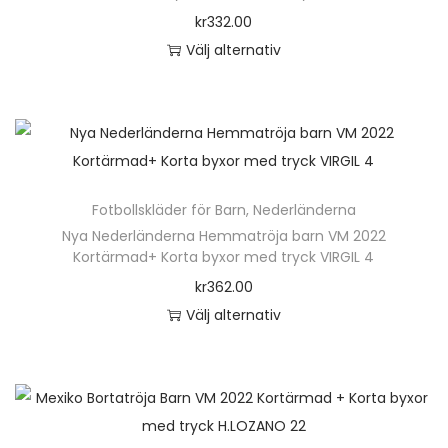
r
kr
332.00
r
o
Välj alternativ
f
d
D
l
u
e
e
k
n
r
t
h
a
e
ä
v
n
Fotbollskläder för Barn
,
Nederländerna
r
a
h
Nya Nederländerna Hemmatröja barn VM 2022
p
r
Kortärmad+ Korta byxor med tryck VIRGIL 4
a
r
i
kr
362.00
r
o
a
Välj alternativ
f
d
n
D
l
u
t
e
e
k
e
n
r
t
r
h
a
e
.