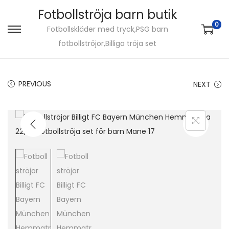
Fotbollströja barn butik
0
Fotbollskläder med tryck,PSG barn
S
S
fotbollströjor,Billiga tröja set
k
k
i
i
p
p
PREVIOUS
NEXT
t
t
o
o
n
c
a
o
v
n
i
t
g
e
a
n
t
t
i