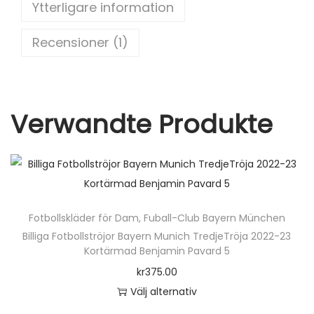
Ytterligare information
o
n
o
g
Recensioner (1)
k
d
Verwandte Produkte
Fotbollskläder för Dam
,
Fuball-Club Bayern München
Billiga Fotbollströjor Bayern Munich TredjeTröja 2022-23
Kortärmad Benjamin Pavard 5
kr
375.00
Välj alternativ
D