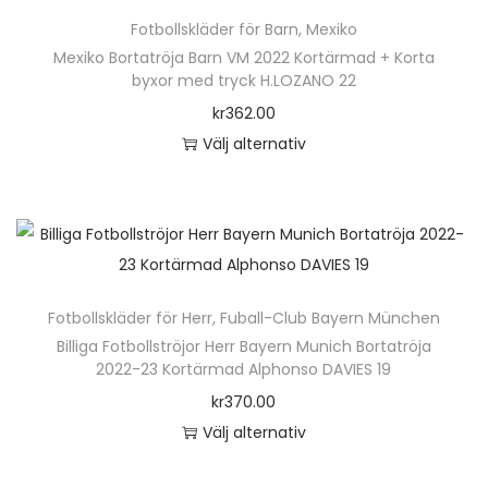
ä
v
n
D
Fotbollskläder för Barn
,
Mexiko
r
a
h
e
Mexiko Bortatröja Barn VM 2022 Kortärmad + Korta
p
r
byxor med tryck H.LOZANO 22
a
o
r
i
kr
362.00
r
l
o
a
Välj alternativ
f
i
d
n
D
l
k
u
t
e
e
a
k
e
n
r
a
t
r
h
a
l
e
.
ä
v
t
n
D
Fotbollskläder för Herr
,
Fuball-Club Bayern München
r
a
e
h
e
Billiga Fotbollströjor Herr Bayern Munich Bortatröja
p
r
r
2022-23 Kortärmad Alphonso DAVIES 19
a
o
r
i
n
kr
370.00
r
l
o
a
a
Välj alternativ
f
i
d
n
t
D
l
k
u
t
i