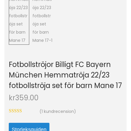
o
n
Fotbollströjor Billigt FC Bayern
München Hemmatröja 22/23
fotbollströja set för barn Mane 17
kr
359.00
(
1
kundrecension)
Storleksguiden