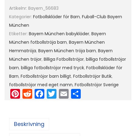
t
Artikelnr:
Bayern_56683
f
Kategorier:
Fotbollskläder för Barn
,
Fuball-Club Bayern
ö
München
r
Etiketter:
Bayern München babykläder
,
Bayern
b
München fotbollströja barn
,
Bayern München
a
Hemmatröja
,
Bayern München tröja barn
,
Bayern
r
München tröjor
,
Billiga Fotbollströjor
,
billiga fotbollströjor
n
barn
,
billiga fotbollströjor med tryck
,
Fotbollskläder för
M
Barn
,
Fotbollströjor barn billigt
,
Fotbollströjor Butik
,
a
fotbollströjor med eget namn
,
Fotbollströjor Sverige
Pi
R
F
T
E
D
n
nt
e
a
w
m
el
e
er
d
c
itt
ai
a
1
7
e
di
e
er
l
Beskrivning
m
st
t
b
ä