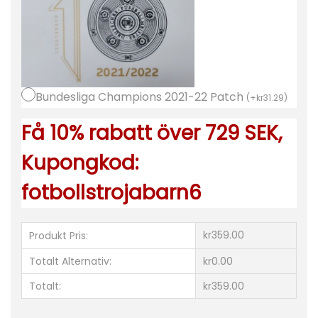
3
f
o
t
Bundesliga Champions 2021-22 Patch
b
(
+
kr
31.29
)
o
Få 10% rabatt över 729 SEK,
l
Kupongkod:
l
s
fotbollstrojabarn6
t
r
kr359.00
Produkt Pris:
ö
j
Totalt Alternativ:
kr0.00
a
Totalt:
kr359.00
s
e