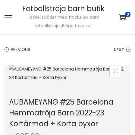
Fotbollströja barn butik
0
Fotbollskläder med tryck,PSG barn
S
S
fotbollströjor,Billiga tröja set
k
k
i
i
p
p
PREVIOUS
NEXT
t
t
o
o
n
c
a
o
v
n
i
t
AUBAMEYANG #25 Barcelona
g
e
Hemmatröja Barn 2022-23
a
n
Kortärmad + Korta byxor
t
t
i