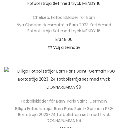
h
e
ä
n
Chelsea
,
Fotbollskläder för Barn
r
h
Nya Chelsea Hemmatröja Barn 2023 Kortärmad
p
Fotbollströja Set med tryck MENDY 16
a
r
kr
348.00
r
o
Välj alternativ
f
d
D
l
u
e
e
k
n
r
t
h
a
e
ä
v
n
r
a
h
Fotbollskläder för Barn
,
Paris Saint-Germain
p
r
a
Billiga Fotbollströjor Barn Paris Saint-Germain PSG
r
i
Bortatröja 2023-24 fotbollströja set med tryck
r
o
a
DONNARUMMA 99
f
d
n