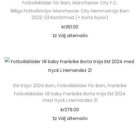
n
Fotbollskläder för Barn
,
Manchester City F.C.
o
r
i
n
h
Billiga Fotbollströjor Manchester City Hemmatröja Barn
l
p
a
a
2022-23 Kortärmad (+ Korta byxor)
a
i
r
n
t
kr
361.00
r
k
o
t
i
Välj alternativ
f
a
d
e
v
D
l
a
u
r
e
e
e
l
k
.
n
n
r
t
t
D
k
h
a
e
e
e
a
ä
v
r
n
EM tröjor 2024 Barn
,
Fotbollskläder för Barn
,
Frankrike
o
n
r
a
n
h
Fotbollskläder till baby Frankrike Borta tröja EM 2024
l
v
p
r
a
med tryck L.Hernandez 21
a
i
ä
r
i
t
kr
379.00
r
k
l
o
a
i
Välj alternativ
f
a
j
d
n
v
D
l
a
a
u
t
e
e
e
l
s