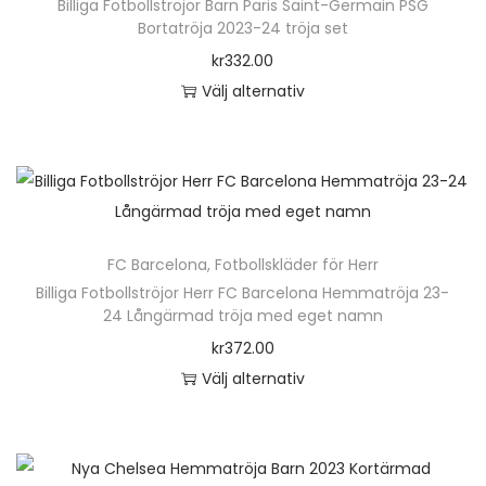
Billiga Fotbollströjor Barn Paris Saint-Germain PSG
Bortatröja 2023-24 tröja set
kr
332.00
Välj alternativ
D
e
n
h
ä
FC Barcelona
,
Fotbollskläder för Herr
r
Billiga Fotbollströjor Herr FC Barcelona Hemmatröja 23-
p
24 Långärmad tröja med eget namn
r
kr
372.00
o
Välj alternativ
d
D
u
e
k
n
t