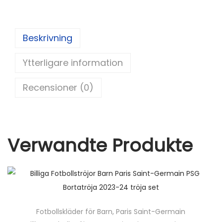
nt
e
a
w
m
el
m
er
d
c
itt
ai
a
ä
e
di
e
er
l
n
Beskrivning
st
t
b
g
Ytterligare information
o
d
o
Recensioner (0)
k
Verwandte Produkte
Fotbollskläder för Barn
,
Paris Saint-Germain