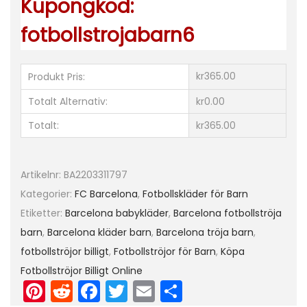
Kupongkod:
ä
fotbollstrojabarn6
r
m
a
kr365.00
Produkt Pris:
d
Totalt Alternativ:
kr0.00
+
Totalt:
kr365.00
K
o
r
Artikelnr:
BA2203311797
t
Kategorier:
FC Barcelona
,
Fotbollskläder för Barn
a
Etiketter:
Barcelona babykläder
,
Barcelona fotbollströja
b
barn
,
Barcelona kläder barn
,
Barcelona tröja barn
,
y
fotbollströjor billigt
,
Fotbollströjor för Barn
,
Köpa
x
Fotbollströjor Billigt Online
o
Pi
R
F
T
E
D
r