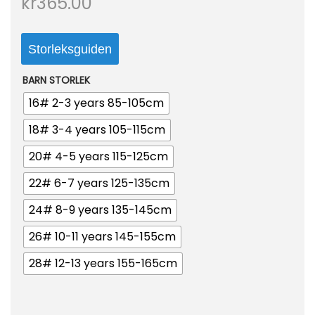
kr
365.00
o
n
Storleksguiden
BARN STORLEK
16# 2-3 years 85-105cm
18# 3-4 years 105-115cm
20# 4-5 years 115-125cm
22# 6-7 years 125-135cm
24# 8-9 years 135-145cm
26# 10-11 years 145-155cm
28# 12-13 years 155-165cm