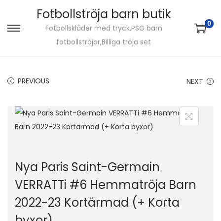
Fotbollströja barn butik
0
Fotbollskläder med tryck,PSG barn
S
S
fotbollströjor,Billiga tröja set
k
k
i
i
p
p
PREVIOUS
NEXT
t
t
o
o
n
c
a
o
v
n
i
t
Nya Paris Saint-Germain
g
e
VERRATTi #6 Hemmatröja Barn
a
n
2022-23 Kortärmad (+ Korta
t
t
i
byxor)