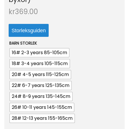
o
kr
369.00
n
Storleksguiden
BARN STORLEK
16# 2-3 years 85-105cm
18# 3-4 years 105-115cm
20# 4-5 years 115-125cm
22# 6-7 years 125-135cm
24# 8-9 years 135-145cm
26# 10-11 years 145-155cm
28# 12-13 years 155-165cm