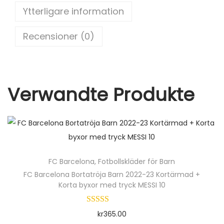
st
t
b
Ytterligare information
o
+
K
o
Recensioner (0)
o
k
r
t
a
Verwandte Produkte
b
y
x
o
r
FC Barcelona
,
Fotbollskläder för Barn
)
FC Barcelona Bortatröja Barn 2022-23 Kortärmad +
m
Korta byxor med tryck MESSI 10
ä
n
kr
365.00
g