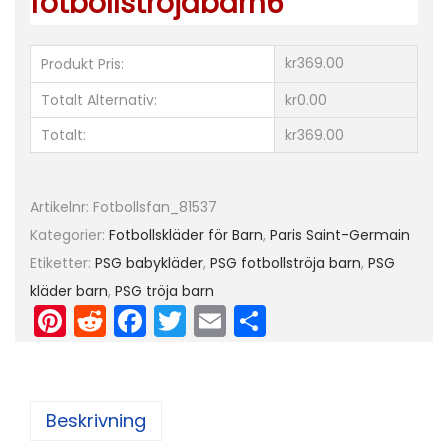
fotbollstrojabarn6
0
2
kr369.00
Produkt Pris:
2
Totalt Alternativ:
kr0.00
-
Totalt:
kr369.00
2
3
K
Artikelnr:
Fotbollsfan_81537
o
Kategorier:
Fotbollskläder för Barn
,
Paris Saint-Germain
r
Etiketter:
PSG babykläder
,
PSG fotbollströja barn
,
PSG
t
kläder barn
,
PSG tröja barn
ä
Pi
R
F
T
E
D
r
nt
e
a
w
m
el
m
er
d
c
itt
ai
a
a
e
di
e
er
l
d
Beskrivning
(