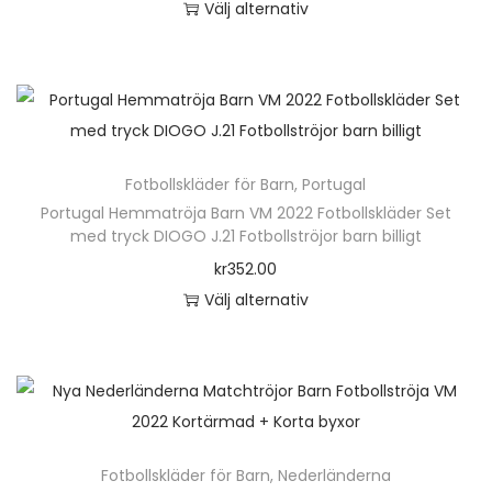
Välj alternativ
d
D
e
n
h
ä
Fotbollskläder för Barn
,
Portugal
r
Portugal Hemmatröja Barn VM 2022 Fotbollskläder Set
p
med tryck DIOGO J.21 Fotbollströjor barn billigt
r
kr
352.00
o
Välj alternativ
d
D
u
e
k
n
t
h
e
ä
n
Fotbollskläder för Barn
,
Nederländerna
r