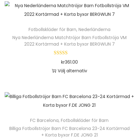
k
r
n
a
t
.
h
v
e
D
ä
a
n
e
Fotbollskläder för Barn
,
Nederländerna
r
r
h
o
Nya Nederländerna Matchtröjor Barn Fotbollströja VM
p
i
2022 Kortärmad + Korta byxor BERGWIJN 7
a
l
r
a
r
i
o
n
kr
361.00
f
k
d
t
Välj alternativ
l
a
u
e
D
e
a
k
r
e
r
l
t
.
n
a
t
e
D
h
v
e
n
e
ä
a
r
h
o
FC Barcelona
,
Fotbollskläder för Barn
r
r
n
a
l
Billiga Fotbollströjor Barn FC Barcelona 23-24 Kortärmad
p
i
a
+ Korta byxor F.DE JONG 21
r
i