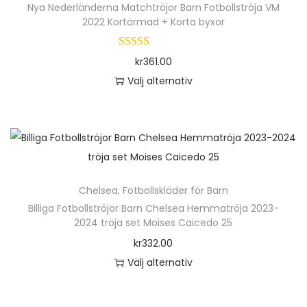
h
Nya Nederländerna Matchtröjor Barn Fotbollströja VM
p
2022 Kortärmad + Korta byxor
a
r
r
o
kr
361.00
f
d
Välj alternativ
l
u
D
e
k
e
r
t
n
a
e
h
v
n
ä
a
h
Chelsea
,
Fotbollskläder för Barn
r
r
a
Billiga Fotbollströjor Barn Chelsea Hemmatröja 2023-
p
i
2024 tröja set Moises Caicedo 25
r
r
a
kr
332.00
f
o
n
Välj alternativ
l
d
t
D
e
u
e
e
r