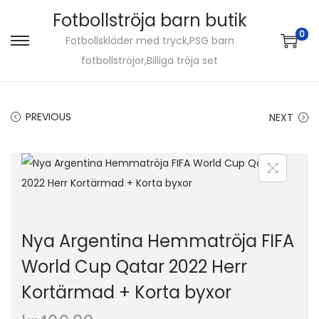
Fotbollströja barn butik
0
Fotbollskläder med tryck,PSG barn
S
S
fotbollströjor,Billiga tröja set
k
k
i
i
p
p
PREVIOUS
NEXT
t
t
o
o
n
c
a
o
v
n
i
t
Nya Argentina Hemmatröja FIFA
g
e
World Cup Qatar 2022 Herr
a
n
Kortärmad + Korta byxor
t
t
i