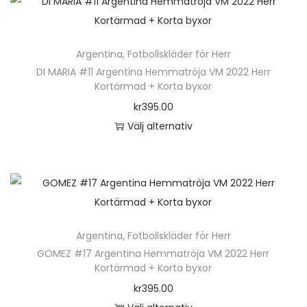
n
r
t
h
a
e
ä
v
n
Argentina
,
Fotbollskläder för Herr
r
a
h
DI MARIA #11 Argentina Hemmatröja VM 2022 Herr
p
r
Kortärmad + Korta byxor
a
r
i
kr
395.00
r
o
a
Välj alternativ
f
d
n
D
l
u
t
e
e
k
e
n
r
t
r
h
a
e
.
ä
v
n
D
Argentina
,
Fotbollskläder för Herr
r
a
h
e
GOMEZ #17 Argentina Hemmatröja VM 2022 Herr
p
r
Kortärmad + Korta byxor
a
o
r
i
kr
395.00
r
l
o
a