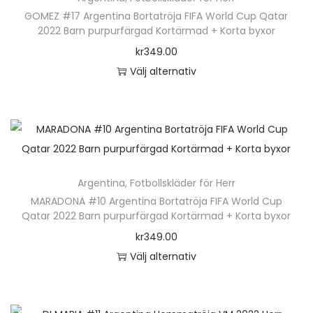
r
GOMEZ #17 Argentina Bortatröja FIFA World Cup Qatar
g
p
2022 Barn purpurfärgad Kortärmad + Korta byxor
d
r
kr
349.00
o
Välj alternativ
d
D
u
e
k
n
t
h
e
ä
n
Argentina
,
Fotbollskläder för Herr
r
h
MARADONA #10 Argentina Bortatröja FIFA World Cup
p
Qatar 2022 Barn purpurfärgad Kortärmad + Korta byxor
a
r
kr
349.00
r
o
Välj alternativ
f
d
D
l
u
e
e
k