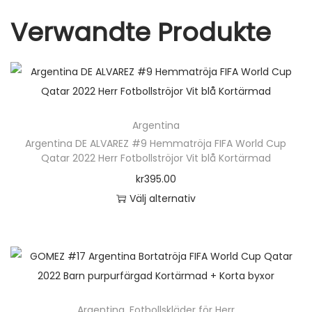
a
Verwandte Produkte
d
+
K
o
r
Argentina
t
Argentina DE ALVAREZ #9 Hemmatröja FIFA World Cup
a
Qatar 2022 Herr Fotbollströjor Vit blå Kortärmad
b
kr
395.00
y
Välj alternativ
x
D
o
e
r
n
m
h
ä
ä
Argentina
,
Fotbollskläder för Herr
n