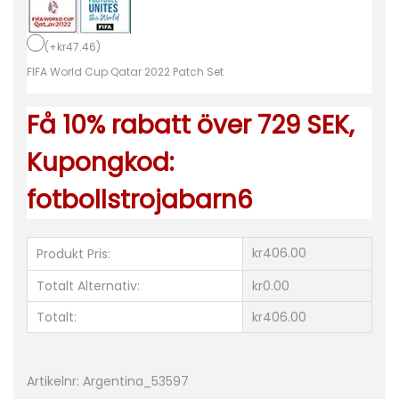
F
(
+
kr
47.46
)
I
FIFA World Cup Qatar 2022 Patch Set
F
A
Få 10% rabatt över 729 SEK,
W
o
Kupongkod:
r
fotbollstrojabarn6
l
d
C
kr406.00
Produkt Pris:
u
Totalt Alternativ:
kr0.00
p
Totalt:
kr406.00
Q
a
t
Artikelnr:
Argentina_53597
a