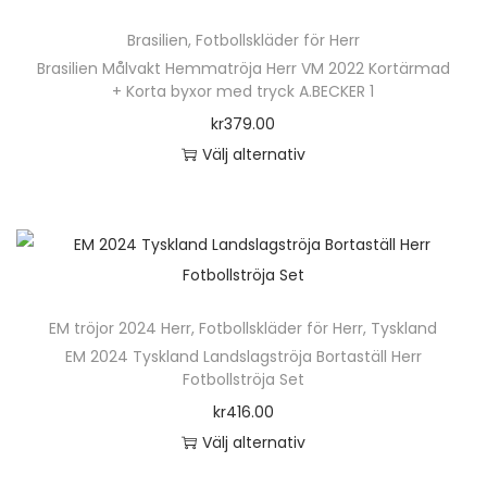
ä
Brasilien
,
Fotbollskläder för Herr
r
Brasilien Målvakt Hemmatröja Herr VM 2022 Kortärmad
p
+ Korta byxor med tryck A.BECKER 1
r
kr
379.00
o
Välj alternativ
d
D
u
e
k
n
t
h
e
ä
n
EM tröjor 2024 Herr
,
Fotbollskläder för Herr
,
Tyskland
r
h
EM 2024 Tyskland Landslagströja Bortaställ Herr
p
Fotbollströja Set
a
r
kr
416.00
r
o
Välj alternativ
f
d
D
l