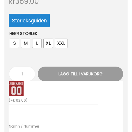
kr
359.00
o
n
Storleksguiden
HERR STORLEK
S
M
L
XL
XXL
LÄGG TILL I VARUKORG
L
i
v
(
+
kr
62.06
)
e
r
p
Namn / Nummer
o