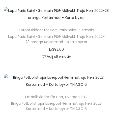
u
e
e
k
n
r
t
h
a
e
ä
v
n
Fotbollskläder för Herr
,
Paris Saint-Germain
r
a
h
köpa Paris Saint-Germain PSG Målvakt Tröja Herr 2022-
p
r
23 orange Kortärmad + Korta byxor
a
r
i
kr
392.00
r
o
a
Välj alternativ
f
d
n
D
l
u
t
e
e
k
e
n
r
t
r
h
a
e
.
ä
v
n
D
Fotbollskläder för Herr
,
Liverpool F.C.
r
a
h
e
Billiga Fotbollströjor Liverpool Hemmatröja Herr 2023
p
r
Kortärmad + Korta byxor THIAGO 6
a
o
r