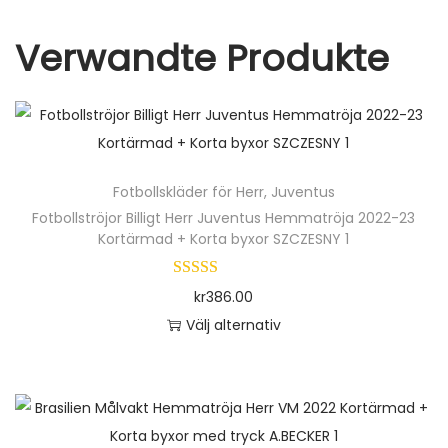
k
R
e
Verwandte Produkte
a
m
ä
n
g
Fotbollskläder för Herr
,
Juventus
d
Fotbollströjor Billigt Herr Juventus Hemmatröja 2022-23
Kortärmad + Korta byxor SZCZESNY 1
kr
386.00
Välj alternativ
D
e
n
h