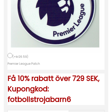
e
m
m
a
t
r
ö
j
(
+
kr
26.59
)
a
Premier League Patch
2
0
Få 10% rabatt över 729 SEK,
2
Kupongkod:
1
/
fotbollstrojabarn6
2
2