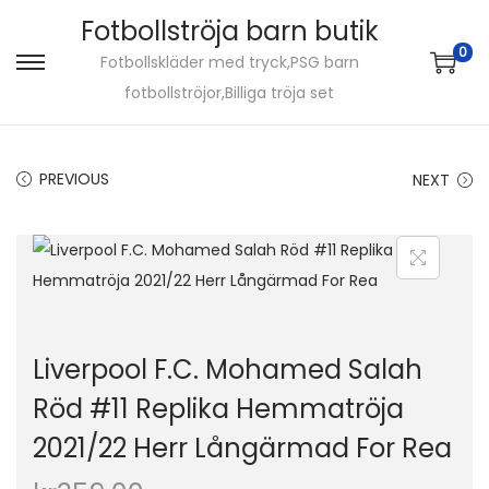
Fotbollströja barn butik
0
Fotbollskläder med tryck,PSG barn
S
S
fotbollströjor,Billiga tröja set
k
k
i
i
p
p
PREVIOUS
NEXT
t
t
o
o
n
c
a
o
v
n
i
t
Liverpool F.C. Mohamed Salah
g
e
Röd #11 Replika Hemmatröja
a
n
2021/22 Herr Långärmad For Rea
t
t
i