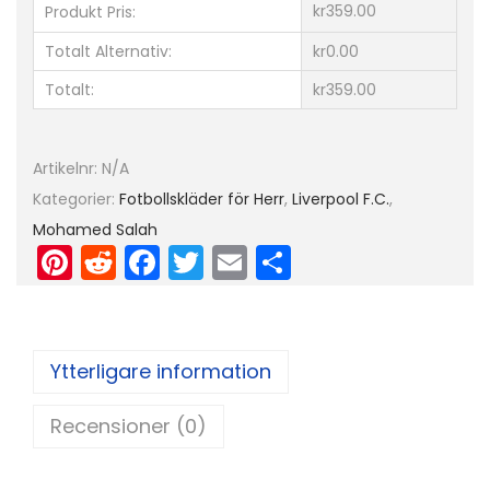
kr359.00
Produkt Pris:
H
e
Totalt Alternativ:
kr0.00
r
Totalt:
kr359.00
r
L
å
Artikelnr:
N/A
n
Kategorier:
Fotbollskläder för Herr
,
Liverpool F.C.
,
g
Mohamed Salah
Pi
R
F
T
E
D
ä
nt
e
a
w
m
el
r
er
d
c
itt
ai
a
m
a
e
di
e
er
l
Ytterligare information
d
st
t
b
F
Recensioner (0)
o
o
o
r