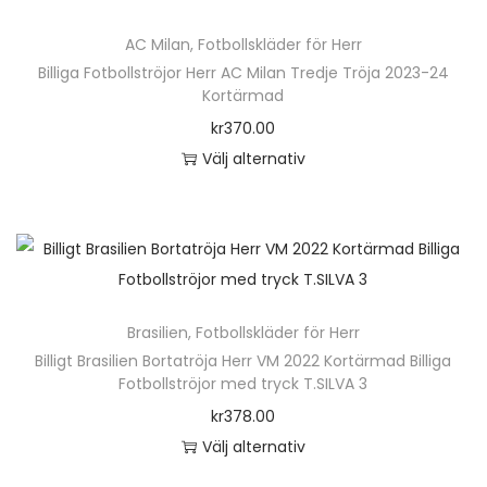
ä
AC Milan
,
Fotbollskläder för Herr
r
Billiga Fotbollströjor Herr AC Milan Tredje Tröja 2023-24
p
Kortärmad
r
kr
370.00
o
Välj alternativ
d
D
u
e
k
n
t
h
e
ä
n
Brasilien
,
Fotbollskläder för Herr
r
h
Billigt Brasilien Bortatröja Herr VM 2022 Kortärmad Billiga
p
Fotbollströjor med tryck T.SILVA 3
a
r
kr
378.00
r
o
Välj alternativ
f
d
D
l