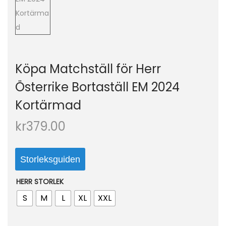
o
n
Köpa Matchställ för Herr
Österrike Bortaställ EM 2024
Kortärmad
kr
379.00
Storleksguiden
HERR STORLEK
S
M
L
XL
XXL