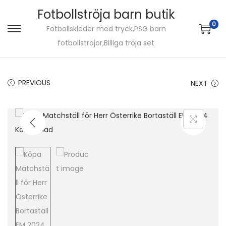
Fotbollströja barn butik
0
Fotbollskläder med tryck,PSG barn
S
S
fotbollströjor,Billiga tröja set
k
k
i
i
p
p
PREVIOUS
NEXT
t
t
o
o
n
c
a
o
v
n
i
t
g
e
a
n
t
t
i