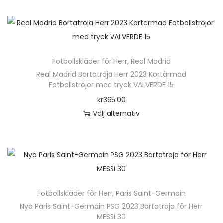
u
e
e
k
n
r
t
h
a
e
ä
v
n
Fotbollskläder för Herr
,
Real Madrid
r
a
h
Real Madrid Bortatröja Herr 2023 Kortärmad
p
r
Fotbollströjor med tryck VALVERDE 15
a
r
i
kr
365.00
r
o
a
Välj alternativ
f
d
n
D
l
u
t
e
e
k
e
n
r
t
r
h
a
e
.
ä
v
n
D
Fotbollskläder för Herr
,
Paris Saint-Germain
r
a
h
e
Nya Paris Saint-Germain PSG 2023 Bortatröja för Herr
p
r
MESSi 30
a
o