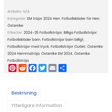
B
o
Artikelnr:
N/A
r
Kategorier:
EM tröjor 2024 Herr
,
Fotbollskläder för Herr
,
t
Österrike
a
Etiketter:
2024-25 Fotbollströjor
,
Billiga Fotbollströjor
,
s
Fotbollskläder barn
,
Fotbollströjor barn billigt
,
t
Fotbollströjor med tryck
,
Fotbollströjor Outlet
,
Österrike
ä
2024 Hemmatröja
,
Österrike EM 2024
,
Österrike
l
Fotbollströja
l
Pi
R
F
T
E
D
E
nt
e
a
w
m
el
M
er
d
c
itt
ai
a
2
e
di
e
er
l
Beskrivning
0
st
t
b
2
Ytterligare information
o
4