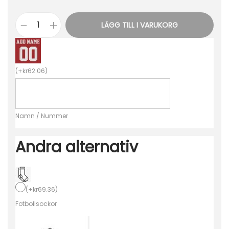
LÄGG TILL I VARUKORG
K
ö
p
(
+
kr
62.06
)
a
M
a
Namn / Nummer
t
c
Andra alternativ
h
s
t
ä
(
+
kr
69.36
)
l
Fotbollsockor
l