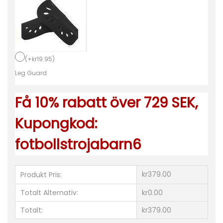
f
ö
r
H
e
(
+
kr
19.95
)
r
Leg Guard
r
Få 10% rabatt över 729 SEK,
Ö
s
Kupongkod:
t
fotbollstrojabarn6
e
r
r
kr379.00
Produkt Pris:
i
Totalt Alternativ:
kr0.00
k
Totalt:
kr379.00
e