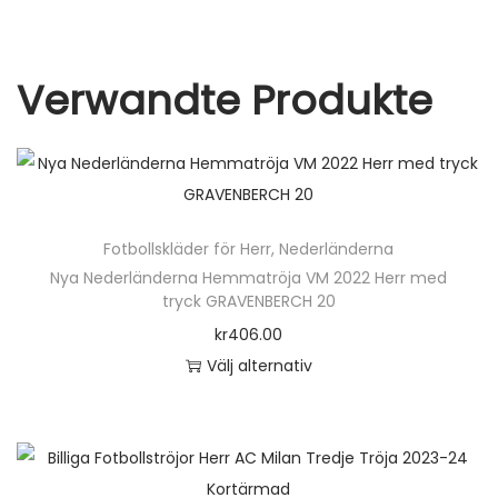
o
K
o
k
r
Verwandte Produkte
t
ä
r
m
a
Fotbollskläder för Herr
,
Nederländerna
d
Nya Nederländerna Hemmatröja VM 2022 Herr med
m
tryck GRAVENBERCH 20
ä
kr
406.00
n
Välj alternativ
g
D
d
e
n
h