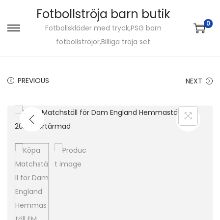
Fotbollströja barn butik
0
Fotbollskläder med tryck,PSG barn
S
S
fotbollströjor,Billiga tröja set
k
k
i
i
p
p
PREVIOUS
NEXT
t
t
o
o
n
c
a
o
v
n
i
t
g
e
a
n
t
t
i