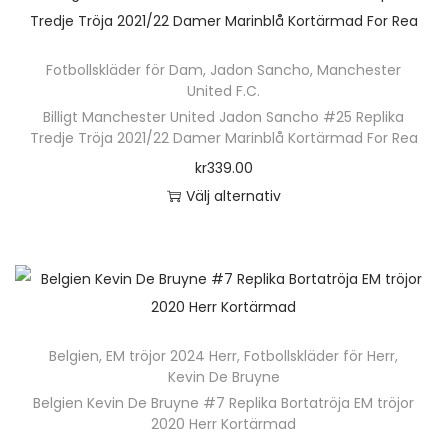
t
.
h
a
e
D
ä
v
n
Fotbollskläder för Dam
,
Jadon Sancho
,
Manchester
e
r
a
United F.C.
h
o
p
r
Billigt Manchester United Jadon Sancho #25 Replika
a
l
r
i
Tredje Tröja 2021/22 Damer Marinblå Kortärmad For Rea
r
i
o
a
kr
339.00
f
k
d
n
Välj alternativ
l
a
u
t
D
e
a
k
e
e
r
l
t
r
n
a
t
e
.
h
v
e
n
D
ä
a
r
Belgien
,
EM tröjor 2024 Herr
,
Fotbollskläder för Herr
,
h
e
r
r
Kevin De Bruyne
n
a
o
p
i
Belgien Kevin De Bruyne #7 Replika Bortatröja EM tröjor
a
r
l
r
2020 Herr Kortärmad
a
t
f
i
o