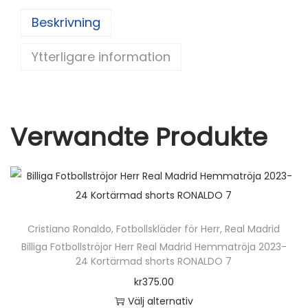
r
e
di
e
er
l
Beskrivning
t
st
t
b
ä
Ytterligare information
o
r
o
m
k
a
d
Verwandte Produkte
m
ä
n
g
d
Cristiano Ronaldo
,
Fotbollskläder för Herr
,
Real Madrid
Billiga Fotbollströjor Herr Real Madrid Hemmatröja 2023-
24 Kortärmad shorts RONALDO 7
kr
375.00
Välj alternativ