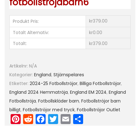
fotbollstrojabarn6
m
m
a
kr379.00
Produkt Pris:
s
Totalt Alternativ:
kr0.00
t
Totalt:
kr379.00
ä
l
l
Artikelnr:
N/A
E
Kategorier:
England
,
Stjärnspelares
M
Etiketter:
2024-25 Fotbollströjor
,
Billiga Fotbollströjor
,
2
England 2024 Hemmatröja
,
England EM 2024
,
England
0
Fotbollströja
,
Fotbollskläder barn
,
Fotbollströjor barn
2
billigt
,
Fotbollströjor med tryck
,
Fotbollströjor Outlet
Pi
R
F
T
E
D
4
K
nt
e
a
w
m
el
o
er
d
c
itt
ai
a