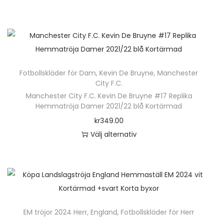
D
e
n
h
ä
Fotbollskläder för Dam
,
Kevin De Bruyne
,
Manchester
r
City F.C.
p
Manchester City F.C. Kevin De Bruyne #17 Replika
r
Hemmatröja Damer 2021/22 blå Kortärmad
o
kr
349.00
d
Välj alternativ
u
D
k
e
t
n
e
h
n
ä
EM tröjor 2024 Herr
,
England
,
Fotbollskläder för Herr
h
r