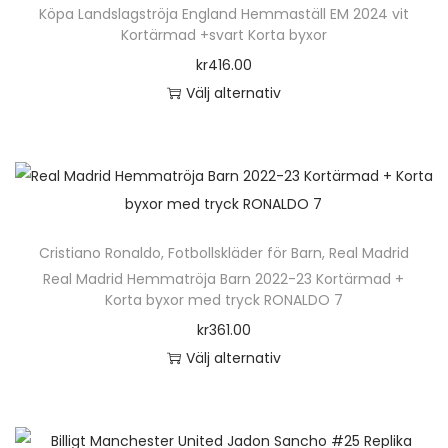
Köpa Landslagströja England Hemmaställ EM 2024 vit
a
p
Kortärmad +svart Korta byxor
r
r
kr
416.00
f
o
Välj alternativ
l
d
D
e
u
e
r
k
n
a
t
h
v
e
ä
a
n
Cristiano Ronaldo
,
Fotbollskläder för Barn
,
Real Madrid
r
r
h
Real Madrid Hemmatröja Barn 2022-23 Kortärmad +
p
i
Korta byxor med tryck RONALDO 7
a
r
a
kr
361.00
r
o
n
Välj alternativ
f
d
t
D
l
u
e
e
e
k
r
n
r