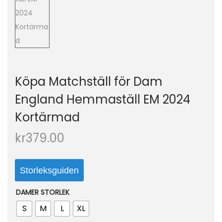
o
n
Köpa Matchställ för Dam
England Hemmaställ EM 2024
Kortärmad
kr
379.00
Storleksguiden
DAMER STORLEK
S
M
L
XL