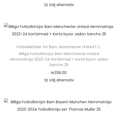
m
Välj alternativ
ä
D
n
e
g
n
d
h
ä
Fotbollskläder för Barn
,
Manchester United F.C.
r
Billiga Fotbollströjor Barn Manchester United
p
Hemmatröja 2023-24 Kortärmad + Korta byxor Jadon
r
Sancho 25
o
kr
336.00
d
Välj alternativ
u
D
k
e
t
n
e
h
n
ä