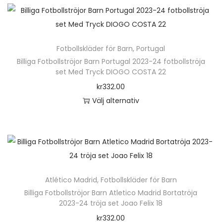
k
r
n
r
t
.
h
a
e
D
ä
v
n
Fotbollskläder för Barn
,
Portugal
e
r
a
h
Billiga Fotbollströjor Barn Portugal 2023-24 fotbollströja
o
p
r
set Med Tryck DIOGO COSTA 22
a
l
r
i
kr
332.00
r
i
o
a
Välj alternativ
f
k
d
n
D
l
a
u
t
e
e
a
k
e
n
r
l
t
r
h
a
t
e
.
ä
v
e
n
D
Atlético Madrid
,
Fotbollskläder för Barn
r
a
r
h
e
Billiga Fotbollströjor Barn Atletico Madrid Bortatröja
p
r
n
2023-24 tröja set Joao Felix 18
a
o
r
i
a
kr
332.00
r
l