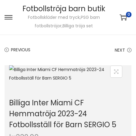
Fotbollströja barn butik
0
Fotbollskläder med tryck,PSG barn
S
S
fotbollströjor,Billiga tröja set
k
k
i
i
p
p
PREVIOUS
NEXT
t
t
o
o
n
c
a
o
v
n
i
t
Billiga Inter Miami CF
g
e
Hemmatröja 2023-24
a
n
Fotbollsställ för Barn SERGIO 5
t
t
i