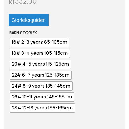
kr
332.00
o
n
Storleksguiden
BARN STORLEK
16# 2-3 years 85-105cm
18# 3-4 years 105-115cm
20# 4-5 years 115-125cm
22# 6-7 years 125-135cm
24# 8-9 years 135-145cm
26# 10-11 years 145-155cm
28# 12-13 years 155-165cm