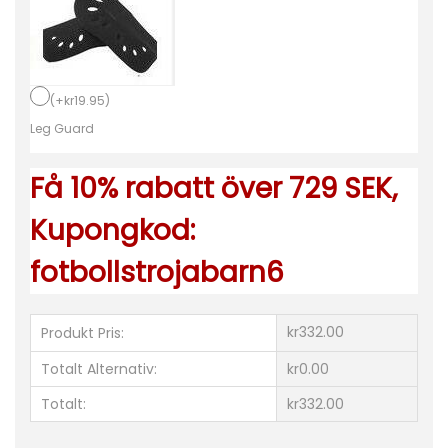
m
i
C
F
(
+
kr
19.95
)
H
Leg Guard
e
Få 10% rabatt över 729 SEK,
m
m
Kupongkod:
a
fotbollstrojabarn6
t
r
ö
kr332.00
Produkt Pris:
j
Totalt Alternativ:
kr0.00
a
Totalt:
kr332.00
2
0