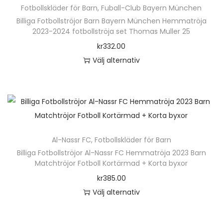
Fotbollskläder för Barn
,
Fuball-Club Bayern München
h
r
Billiga Fotbollströjor Barn Bayern München Hemmatröja
a
p
2023-2024 fotbollströja set Thomas Muller 25
r
r
kr
332.00
f
o
Välj alternativ
l
d
D
e
u
e
r
k
n
a
t
h
v
e
ä
a
n
Al-Nassr FC
,
Fotbollskläder för Barn
r
r
h
Billiga Fotbollströjor Al-Nassr FC Hemmatröja 2023 Barn
p
i
Matchtröjor Fotboll Kortärmad + Korta byxor
a
r
a
kr
385.00
r
o
n
Välj alternativ
f
d
t
D
l
u
e
e
e