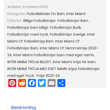
2
Artikelnr:
InterMiami1092
3
Kategorier:
Fotbollskläder för Barn
,
Inter Miami
-
Etiketter:
Billiga Fotbollströjor
,
Fotbollströjor Barn
,
2
Fotbollströjor barn billigt
,
Fotbollströjor Butik
,
4
Fotbollströjor med tryck
,
Fotbollströjor Sverige
,
Inter
F
Miami CF Fotbollströja Barn
,
Inter Miami CF
o
Fotbollströjor Barn
,
Inter Miami CF Hemmatröja 2023-
t
24
,
Inter Miami Fotbollströjor barn med eget namn
,
b
INTER MIAMI TRÖJA BILLIGT
,
Inter Miami tröja för barn
,
o
INTER MIAMI TRÖJA MED EGET NAMN
,
köpa fotbollströjor
l
med eget tryck
,
Tröja 2023-24
l
Pi
R
F
T
E
D
s
nt
e
a
w
m
el
s
er
d
c
itt
ai
a
t
e
di
e
er
l
Beskrivning
ä