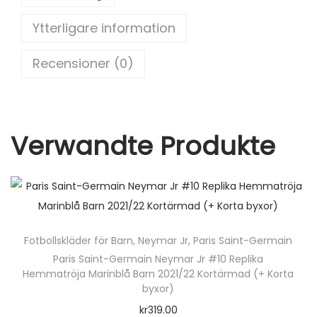
st
t
b
l
Ytterligare information
o
l
o
f
Recensioner (0)
ö
k
r
B
a
Verwandte Produkte
r
n
S
E
R
Fotbollskläder för Barn
,
Neymar Jr
,
Paris Saint-Germain
G
Paris Saint-Germain Neymar Jr #10 Replika
I
Hemmatröja Marinblå Barn 2021/22 Kortärmad (+ Korta
O
byxor)
5
kr
319.00