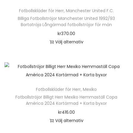
2
Fotbollskläder för Herr
,
Manchester United F.C.
3
Billiga Fotbollströjor Manchester United 1992/93
-
Bortatröja Långärmad fotbollströjor för män
2
kr
370.00
4
Välj alternativ
K
D
o
e
r
n
t
h
ä
ä
r
Fotbollskläder för Herr
,
Mexiko
r
Fotbollströjor Billigt Herr Mexiko Hemmaställ Copa
m
p
América 2024 Kortärmad + Korta byxor
a
r
kr
416.00
d
o
Välj alternativ
D
d
D
e