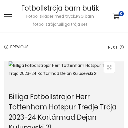
Fotbollströja barn butik
0
Fotbollskläder med tryck,PSG barn
S
S
fotbollströjor,Billiga tröja set
k
k
i
i
p
p
PREVIOUS
NEXT
t
t
o
o
n
c
a
o
v
n
i
t
Billiga Fotbollströjor Herr
g
e
Tottenham Hotspur Tredje Tröja
a
n
2023-24 Kortärmad Dejan
t
t
i
Kulusevski 21