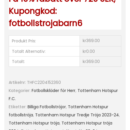
e
Kupongkod:
r
fotbollstrojabarn6
r
T
o
kr369.00
Produkt Pris:
t
Totalt Alternativ:
kr0.00
t
Totalt:
kr369.00
e
n
h
Artikelnr:
THFC2204152360
a
Kategorier:
Fotbollskläder för Herr
,
Tottenham Hotspur
m
F.C.
H
Etiketter:
Billiga Fotbollströjor
,
Tottenham Hotspur
o
fotbollströja
,
Tottenham Hotspur Tredje Tröja 2023-24
,
t
Tottenham Hotspur tröja
,
Tottenham Hotspur tröja
s