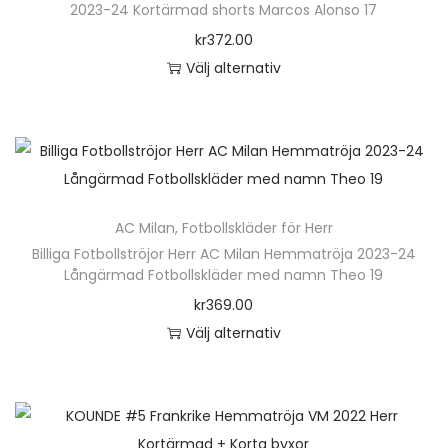
i
2023-24 Kortärmad shorts Marcos Alonso 17
r
ä
r
a
kr
372.00
f
n
o
n
Välj alternativ
l
g
d
t
D
e
d
u
e
e
r
k
r
n
a
t
.
h
v
e
D
ä
a
n
e
AC Milan
,
Fotbollskläder för Herr
r
r
h
o
Billiga Fotbollströjor Herr AC Milan Hemmatröja 2023-24
p
i
Långärmad Fotbollskläder med namn Theo 19
a
l
r
a
kr
369.00
r
i
o
n
Välj alternativ
f
k
d
t
D
l
a
u
e
e
e
a
k
r
n
r
l
t
.
h
a