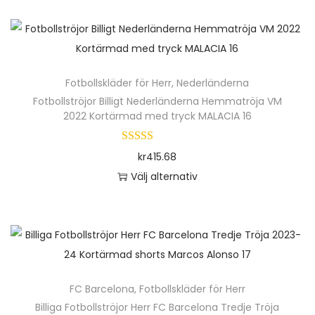
u
e
j
k
n
a
t
h
n
e
ä
K
n
Fotbollskläder för Herr
,
Nederländerna
r
u
h
Fotbollströjor Billigt Nederländerna Hemmatröja VM
p
l
2022 Kortärmad med tryck MALACIA 16
a
r
u
r
o
s
kr
415.68
f
d
e
Välj alternativ
l
u
v
D
e
k
s
e
r
t
k
n
a
e
i
h
v
n
2
ä
a
h
FC Barcelona
,
Fotbollskläder för Herr
1
r
r
a
Billiga Fotbollströjor Herr FC Barcelona Tredje Tröja
m
p