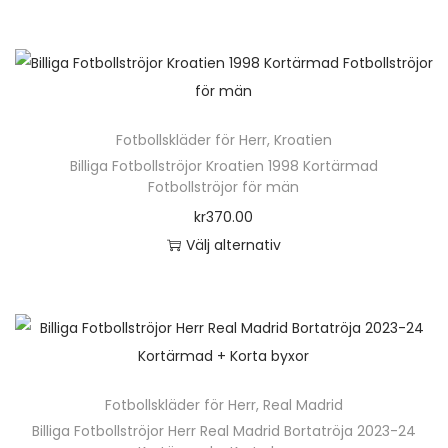
D
u
e
k
n
t
h
e
ä
n
Fotbollskläder för Herr
,
Kroatien
r
h
Billiga Fotbollströjor Kroatien 1998 Kortärmad
p
Fotbollströjor för män
a
r
kr
370.00
r
o
Välj alternativ
f
d
D
l
u
e
e
k
n
r
t
h
a
e
ä
v
n
Fotbollskläder för Herr
,
Real Madrid
r
a
h
Billiga Fotbollströjor Herr Real Madrid Bortatröja 2023-24
p
r