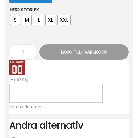
HERR STORLEK
S
M
L
XL
XXL
LÄGG TILL I VARUKORG
B
i
l
(
+
kr
62.06
)
l
i
g
Namn / Nummer
a
F
Andra alternativ
o
t