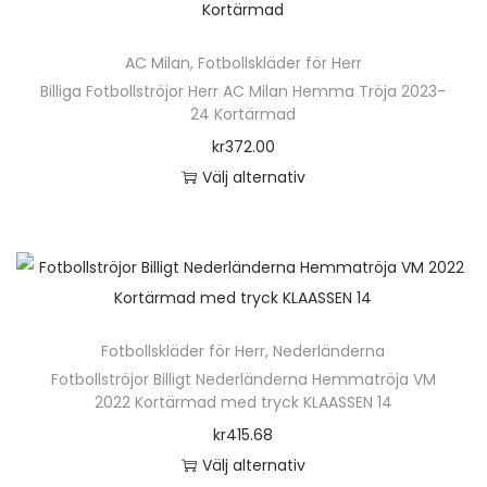
K
o
AC Milan
,
Fotbollskläder för Herr
r
Billiga Fotbollströjor Herr AC Milan Hemma Tröja 2023-
t
24 Kortärmad
ä
kr
372.00
r
Välj alternativ
m
D
a
e
d
n
m
h
ä
ä
n
Fotbollskläder för Herr
,
Nederländerna
r
Fotbollströjor Billigt Nederländerna Hemmatröja VM
g
p
2022 Kortärmad med tryck KLAASSEN 14
d
r
kr
415.68
o
Välj alternativ
d