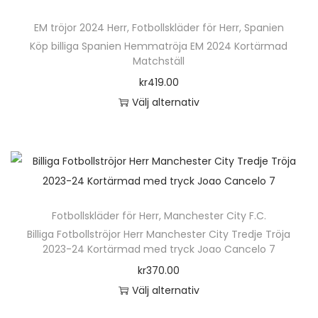
e
.
ä
v
t
n
D
EM tröjor 2024 Herr
,
Fotbollskläder för Herr
,
Spanien
r
a
e
h
e
Köp billiga Spanien Hemmatröja EM 2024 Kortärmad
p
r
r
Matchställ
a
o
r
i
n
kr
419.00
r
l
o
a
a
Välj alternativ
f
i
d
n
t
D
l
k
u
t
i
e
e
a
k
e
v
n
r
a
t
r
e
h
a
l
e
.
n
ä
v
t
n
D
k
Fotbollskläder för Herr
,
Manchester City F.C.
r
a
e
h
e
Billiga Fotbollströjor Herr Manchester City Tredje Tröja
a
p
r
r
2023-24 Kortärmad med tryck Joao Cancelo 7
a
o
n
r
i
n
kr
370.00
r
l
v
o
a
a
Välj alternativ
f
i
ä
d
n
t
D
l
k
l