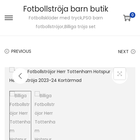
Fotbollströja barn butik
0
Fotbollskläder med tryck,PSG barn
S
S
fotbollströjor,Billiga tröja set
k
k
i
i
p
p
PREVIOUS
NEXT
t
t
o
o
n
c
a
o
v
n
i
t
g
e
a
n
t
t
i