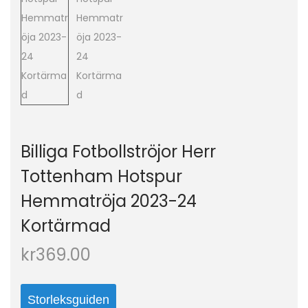
o
n
Billiga Fotbollströjor Herr
Tottenham Hotspur
Hemmatröja 2023-24
Kortärmad
kr
369.00
Storleksguiden