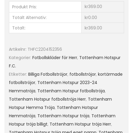
o
kr369.00
Produkt Pris:
t
Totalt Alternativ:
kr0.00
t
Totalt:
kr369.00
e
n
h
Artikelnr:
THFC2204152356
a
Kategorier:
Fotbollskläder för Herr
,
Tottenham Hotspur
m
F.C.
H
Etiketter:
Billiga Fotbollströjor
,
fotbollströjor
,
kortärmade
o
fotbollströjor
,
Tottenham Hotspur 2023-24
t
Hemmatröja
,
Tottenham Hotspur fotbollströja
,
s
Tottenham Hotspur fotbollströja Herr
,
Tottenham
p
Hotspur Hemma Tröja
,
Tottenham Hotspur
u
Hemmatröja
,
Tottenham Hotspur tröja
,
Tottenham
r
Hotspur tröja billigt
,
Tottenham Hotspur tröja Herr
,
H
Tottenham Hotspur tröja med eget namn
,
Tottenham