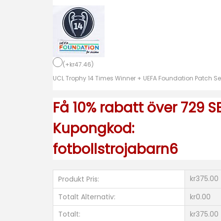
j
a
2
0
2
(
+
kr
47.46
)
3
UCL Trophy 14 Times Winner + UEFA Foundation Patch Se
-
2
Få 10% rabatt över 729 SE
4
Kupongkod:
t
r
fotbollstrojabarn6
ö
j
kr375.00
Produkt Pris:
a
s
Totalt Alternativ:
kr0.00
e
Totalt:
kr375.00