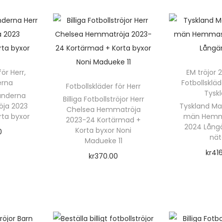
D
e
n
h
ä
r
för Herr
,
EM tröjor 
r
erna
Fotbollskläd
Fotbollskläder för Herr
Tysk
länderna
p
r
Billiga Fotbollströjor Herr
öja 2023
Tyskland Mat
Chelsea Hemmatröja
r
rta byxor
män Hemma
2023-24 Kortärmad +
o
2024 Lång
Korta byxor Noni
0
nät
Madueke 11
d
rnativ
kr
41
kr
370.00
u
Välj a
Välj alternativ
k
t
D
t
e
e
n
n