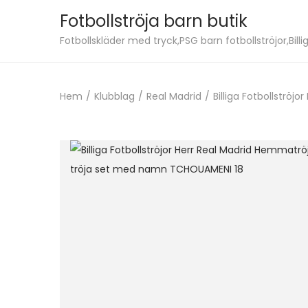
Fotbollströja barn butik
S
S
Fotbollskläder med tryck,PSG barn fotbollströjor,Billig
k
k
i
i
Hem
/
Klubblag
/
Real Madrid
/
Billiga Fotbollströ
p
p
t
t
o
o
n
c
a
o
v
n
i
t
g
e
a
n
t
t
i