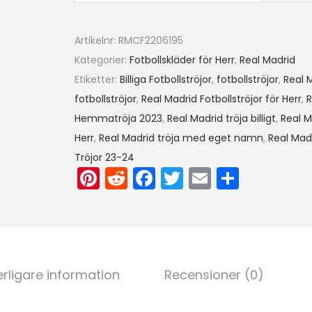
t
m
Artikelnr:
RMCF2206195
e
Kategorier:
Fotbollskläder för Herr
,
Real Madrid
d
Etiketter:
Billiga Fotbollströjor
,
fotbollströjor
,
Real 
n
fotbollströjor
,
Real Madrid Fotbollströjor för Herr
,
R
a
Hemmatröja 2023
,
Real Madrid tröja billigt
,
Real M
m
Herr
,
Real Madrid tröja med eget namn
,
Real Madr
n
Tröjor 23-24
T
Pi
R
F
T
E
D
C
nt
e
a
w
m
el
H
er
d
c
itt
ai
a
O
U
e
di
e
er
l
A
st
t
b
erligare information
Recensioner (0)
M
o
E
o