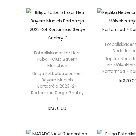
e
n
n
h
h
ä
ä
r
r
Fotbollskläder 
p
Nederländ
Fotbollskläder för Herr
,
p
r
Replika Neder
Fuball-Club Bayern
r
o
Herr Målvaktstr
München
o
Kortärmad + Ko
d
Billiga Fotbollströjor Herr
Bayern Munich
d
kr
370.0
u
Bortatröja 2023-24
u
Välj alte
k
Kortärmad Serge Gnabry
k
D
7
t
t
e
kr
370.00
e
e
n
Välj alternativ
n
n
h
D
h
h
ä
e
a