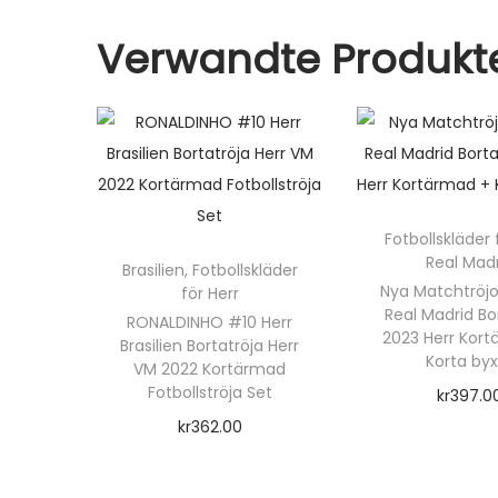
Verwandte Produkt
Fotbollskläder 
Real Mad
Brasilien
,
Fotbollskläder
Nya Matchtröjor
för Herr
Real Madrid Bo
RONALDINHO #10 Herr
2023 Herr Kor
Brasilien Bortatröja Herr
Korta by
VM 2022 Kortärmad
Fotbollströja Set
kr
397.0
kr
362.00
Välj alte
Välj alternativ
D
D
e