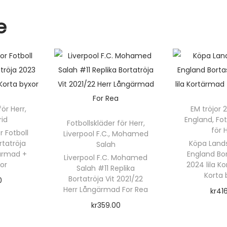
N
k
I
e
1
8
m
ä
n
g
för Herr
,
EM tröjor 
d
rid
England
,
Fot
Fotbollskläder för Herr
,
för 
 Fotboll
Liverpool F.C.
,
Mohamed
rtatröja
Köpa Lands
Salah
tärmad +
England Bor
Liverpool F.C. Mohamed
xor
2024 lila K
Salah #11 Replika
Korta 
Bortatröja Vit 2021/22
0
Herr Långärmad For Rea
kr
41
rnativ
kr
359.00
Välj a
Välj alternativ