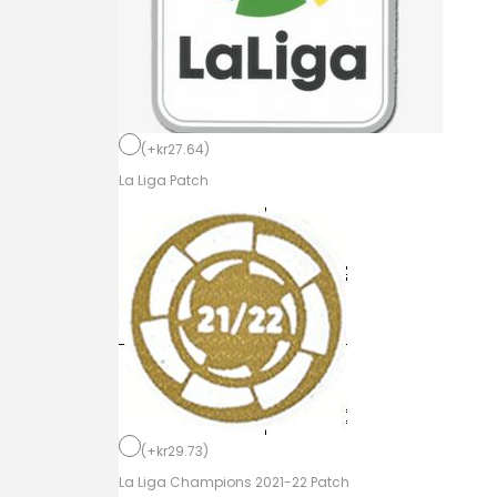
a
l
M
a
d
(
+
kr
27.64
)
r
La Liga Patch
i
d
H
e
m
m
a
t
r
(
+
kr
29.73
)
ö
La Liga Champions 2021-22 Patch