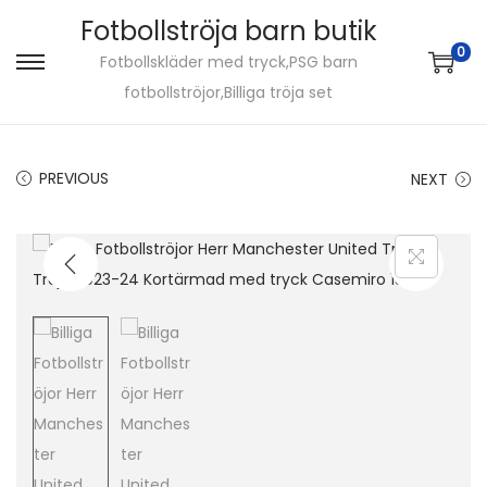
Fotbollströja barn butik
0
Fotbollskläder med tryck,PSG barn
S
S
fotbollströjor,Billiga tröja set
k
k
i
i
p
p
PREVIOUS
NEXT
t
t
o
o
n
c
a
o
v
n
i
t
g
e
a
n
t
t
i