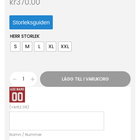
kr
370.00
Storleksguiden
HERR STORLEK
S
M
L
XL
XXL
LÄGG TILL I VARUKORG
B
i
l
(
+
kr
62.06
)
l
i
g
Namn / Nummer
a