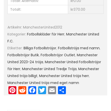
Totalt Alternativ:
kr0.00
3
Totalt:
kr370.00
-
2
4
Artikelnr:
ManchesterUnited2012
K
Kategorier:
Fotbollskläder för Herr
,
Manchester United
o
F.C.
r
Etiketter:
Billiga Fotbollströjor
,
Fotbollströja med namn
,
t
Fotbollströjor Butik
,
Fotbollströjor Outlet
,
Manchester
ä
United 2023-24 tröja
,
Manchester United Fotbollströjor
r
för Herr
,
Manchester United Tredje Tröja
,
Manchester
m
United tröja billigt
,
Manchester United tröja herr
,
a
Manchester United tröja med eget namn
d
Pi
R
F
T
E
D
m
nt
e
a
w
m
el
e
er
d
c
itt
ai
a
d