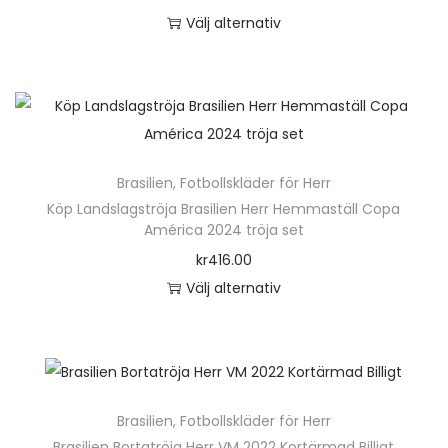
ä
Välj alternativ
n
D
g
e
d
n
h
ä
Brasilien
,
Fotbollskläder för Herr
r
Köp Landslagströja Brasilien Herr Hemmaställ Copa
p
América 2024 tröja set
r
kr
416.00
o
Välj alternativ
d
D
u
e
k
n
t
h
e
Brasilien
,
Fotbollskläder för Herr
ä
n
Brasilien Bortatröja Herr VM 2022 Kortärmad Billigt