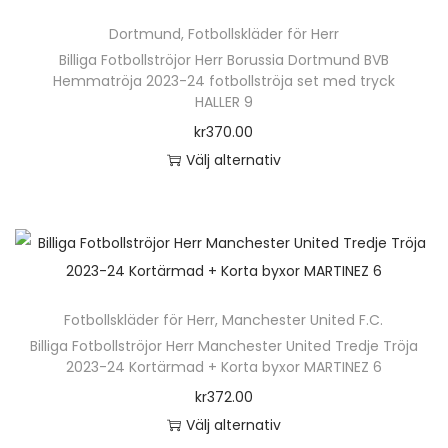
r
ä
r
n
Dortmund
,
Fotbollskläder för Herr
a
r
.
h
Billiga Fotbollströjor Herr Borussia Dortmund BVB
v
p
D
Hemmatröja 2023-24 fotbollströja set med tryck
a
a
r
HALLER 9
e
r
r
o
kr
370.00
o
f
i
d
Välj alternativ
l
l
a
u
D
i
e
n
k
e
k
r
t
t
n
a
a
e
e
h
a
v
r
n
ä
l
a
.
Fotbollskläder för Herr
,
Manchester United F.C.
h
r
t
r
D
Billiga Fotbollströjor Herr Manchester United Tredje Tröja
a
p
e
i
2023-24 Kortärmad + Korta byxor MARTINEZ 6
e
r
r
r
a
kr
372.00
o
f
o
n
n
Välj alternativ
l
l
d
a
t