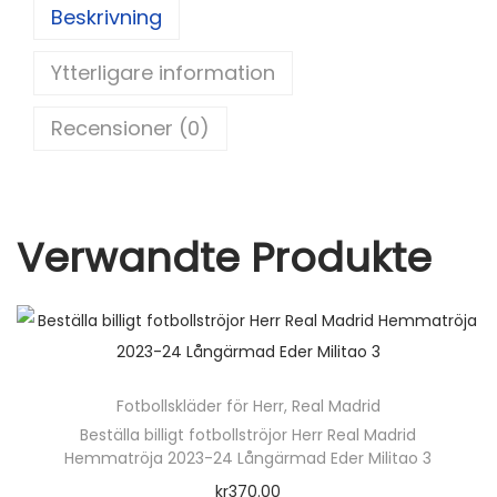
e
di
e
er
l
Beskrivning
t
st
t
b
r
Ytterligare information
o
y
o
c
Recensioner (0)
k
k
C
a
s
Verwandte Produkte
e
m
i
r
o
Fotbollskläder för Herr
,
Real Madrid
1
Beställa billigt fotbollströjor Herr Real Madrid
8
Hemmatröja 2023-24 Långärmad Eder Militao 3
m
kr
370.00