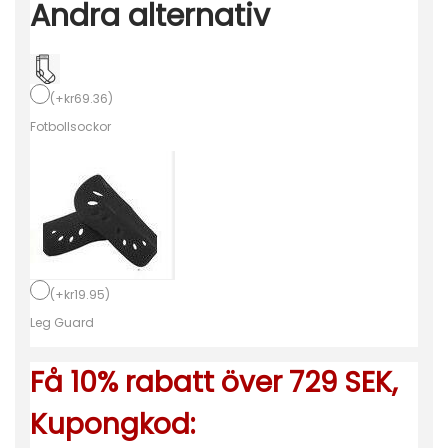
Andra alternativ
o
t
b
o
(
+
kr
69.36
)
l
Fotbollsockor
l
s
t
r
ö
j
(
+
kr
19.95
)
o
Leg Guard
r
Få 10% rabatt över 729 SEK,
H
e
Kupongkod:
r