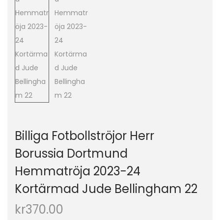
o
n
Billiga Fotbollströjor Herr
Borussia Dortmund
Hemmatröja 2023-24
Kortärmad Jude Bellingham 22
kr
370.00