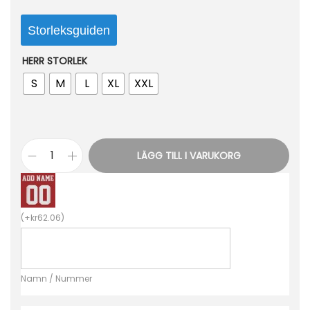
Storleksguiden
HERR STORLEK
S
M
L
XL
XXL
LÄGG TILL I VARUKORG
B
i
l
(
+
kr
62.06
)
l
i
g
Namn / Nummer
a
F