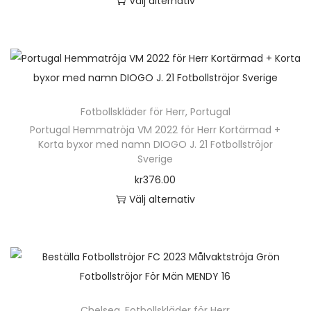
Välj alternativ
e
d
D
l
u
e
l
k
n
i
t
h
n
e
ä
g
n
Fotbollskläder för Herr
,
Portugal
r
h
h
Portugal Hemmatröja VM 2022 för Herr Kortärmad +
p
Korta byxor med namn DIOGO J. 21 Fotbollströjor
a
a
r
Sverige
m
r
o
kr
376.00
2
f
d
Välj alternativ
2
l
u
D
m
e
k
e
ä
r
t
n
n
a
e
h
g
v
n
ä
d
a
Chelsea
,
Fotbollskläder för Herr