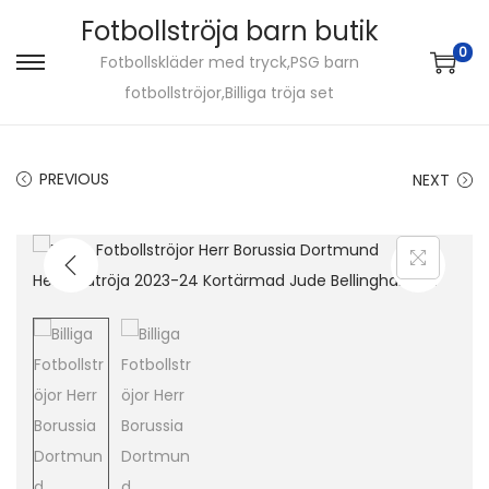
Fotbollströja barn butik
0
Fotbollskläder med tryck,PSG barn
S
S
fotbollströjor,Billiga tröja set
k
k
i
i
p
p
PREVIOUS
NEXT
t
t
o
o
n
c
a
o
v
n
i
t
g
e
a
n
t
t
i