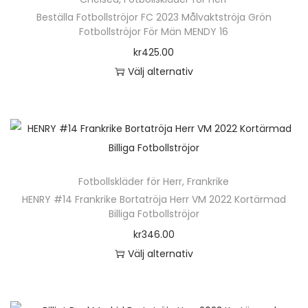
h
r
r
Beställa Fotbollströjor FC 2023 Målvaktströja Grön
a
p
i
Fotbollströjor För Män MENDY 16
r
r
a
kr
425.00
f
o
n
Välj alternativ
l
d
t
D
e
u
e
e
r
k
r
n
a
t
.
h
v
e
D
ä
a
n
Fotbollskläder för Herr
,
Frankrike
e
r
r
h
HENRY #14 Frankrike Bortatröja Herr VM 2022 Kortärmad
o
p
i
Billiga Fotbollströjor
a
l
r
a
kr
346.00
r
i
o
n
Välj alternativ
f
k
d
t
D
l
a
u
e
e
e
a
k