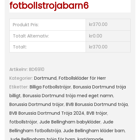
fotbollstrojabarn6
r
B
o
kr370.00
Produkt Pris:
r
Totalt Alternativ:
kr0.00
u
Totalt:
kr370.00
s
s
i
Artikelnr:
BD6910
a
Kategorier:
Dortmund
,
Fotbollskläder för Herr
D
Etiketter:
Billiga Fotbollströjor
,
Borussia Dortmund tröja
o
billigt
,
Borussia Dortmund tröja med eget namn
,
r
Borussia Dortmund tröjor
,
BVB Borussia Dortmund tröja
,
t
BVB Borussia Dortmund Tröja 2024
,
BVB tröjor
,
m
fotbollströjor
,
Jude Bellingham babykläder
,
Jude
u
Bellingham fotbollströja
,
Jude Bellingham kläder barn
,
n
Jude Bellingham tröja för barn
,
kortärmade