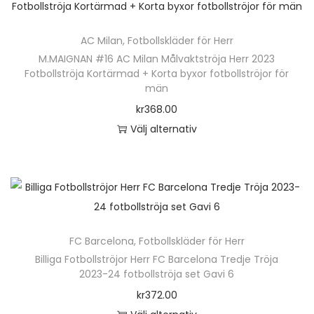
2
4
AC Milan
,
Fotbollskläder för Herr
K
M.MAIGNAN #16 AC Milan Målvaktströja Herr 2023
o
Fotbollströja Kortärmad + Korta byxor fotbollströjor för
r
män
t
kr
368.00
ä
Välj alternativ
r
D
m
e
a
n
d
h
J
ä
FC Barcelona
,
Fotbollskläder för Herr
u
r
Billiga Fotbollströjor Herr FC Barcelona Tredje Tröja
d
p
2023-24 fotbollströja set Gavi 6
e
r
kr
372.00
B
o