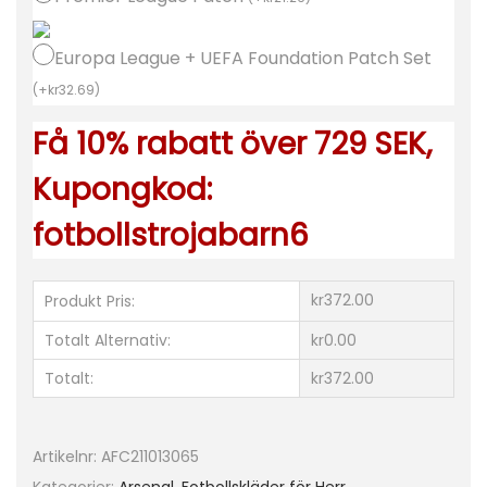
e
r
Europa League + UEFA Foundation Patch Set
r
(
+
kr
32.69
)
A
Få 10% rabatt över 729 SEK,
r
s
Kupongkod:
e
fotbollstrojabarn6
n
a
l
kr372.00
Produkt Pris:
T
Totalt Alternativ:
kr0.00
r
Totalt:
kr372.00
e
d
j
Artikelnr:
AFC211013065
e