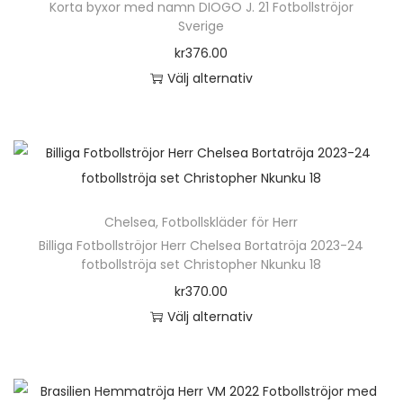
Korta byxor med namn DIOGO J. 21 Fotbollströjor
j
r
Sverige
o
o
kr
376.00
r
d
Välj alternativ
O
u
D
l
k
e
e
t
n
k
e
h
s
n
ä
a
Chelsea
,
Fotbollskläder för Herr
h
r
n
Billiga Fotbollströjor Herr Chelsea Bortatröja 2023-24
a
p
d
fotbollströja set Christopher Nkunku 18
r
r
r
kr
370.00
f
o
Z
Välj alternativ
l
d
i
D
e
u
n
e
r
k
c
n
a