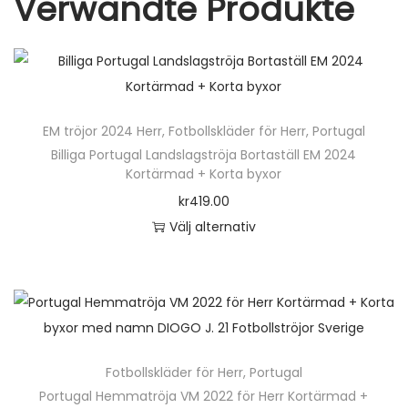
Verwandte Produkte
ä
r
m
a
d
EM tröjor 2024 Herr
,
Fotbollskläder för Herr
,
Portugal
f
Billiga Portugal Landslagströja Bortaställ EM 2024
o
Kortärmad + Korta byxor
t
kr
419.00
b
Välj alternativ
o
D
l
e
l
n
s
h
t
ä
r
Fotbollskläder för Herr
,
Portugal
r
ö
Portugal Hemmatröja VM 2022 för Herr Kortärmad +
p