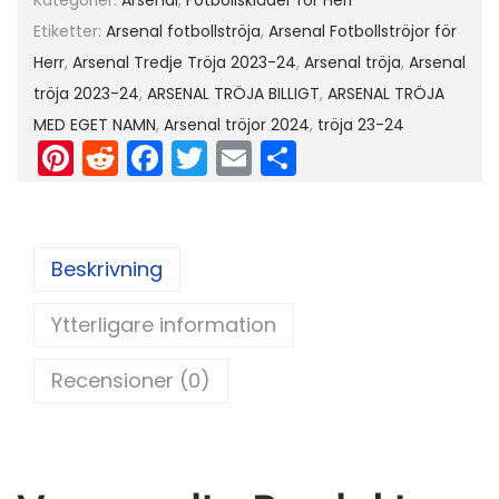
Kategorier:
Arsenal
,
Fotbollskläder för Herr
T
Etiketter:
Arsenal fotbollströja
,
Arsenal Fotbollströjor för
r
Herr
,
Arsenal Tredje Tröja 2023-24
,
Arsenal tröja
,
Arsenal
ö
tröja 2023-24
,
ARSENAL TRÖJA BILLIGT
,
ARSENAL TRÖJA
j
MED EGET NAMN
,
Arsenal tröjor 2024
,
tröja 23-24
a
Pi
R
F
T
E
D
2
nt
e
a
w
m
el
0
er
d
c
itt
ai
a
2
e
di
e
er
l
3
Beskrivning
st
t
b
-
Ytterligare information
o
2
o
4
Recensioner (0)
L
k
å
n
g