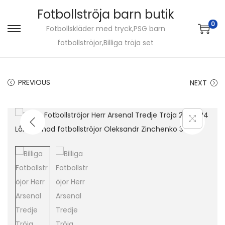
Fotbollströja barn butik
0
Fotbollskläder med tryck,PSG barn
S
S
fotbollströjor,Billiga tröja set
k
k
i
i
p
p
PREVIOUS
NEXT
t
t
o
o
n
c
a
o
v
n
i
t
g
e
a
n
t
t
i