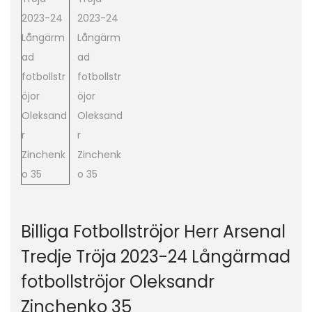
o
n
Billiga Fotbollströjor Herr Arsenal
Tredje Tröja 2023-24 Långärmad
fotbollströjor Oleksandr
Zinchenko 35