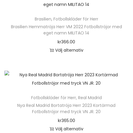
t
h
h
v
e
e
ä
a
n
Brasilien
,
Fotbollskläder för Herr
n
r
r
h
Brasilien Hemmatröja Herr VM 2022 Fotbollströjor med
k
p
i
eget namn MILITAO 14
a
o
r
a
kr
366.00
r
3
o
n
Välj alternativ
f
5
d
t
D
l
m
u
e
e
e
ä
k
r
n
r
n
t
.
h
a
g
e
D
ä
v
d
n
Fotbollskläder för Herr
,
Real Madrid
e
r
a
h
Nya Real Madrid Bortatröja Herr 2023 Kortärmad
o
p
r
Fotbollströjor med tryck VN JR. 20
a
l
r
i
kr
365.00
r
i
o
a
Välj alternativ
f
k