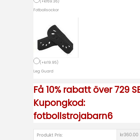
o
(
+
kr
69.36
)
l
Fotbollsockor
l
s
t
r
ö
j
(
+
kr
19.95
)
o
Leg Guard
r
Få 10% rabatt över 729 SE
D
a
Kupongkod:
m
fotbollstrojabarn6
A
t
l
kr360.00
Produkt Pris: