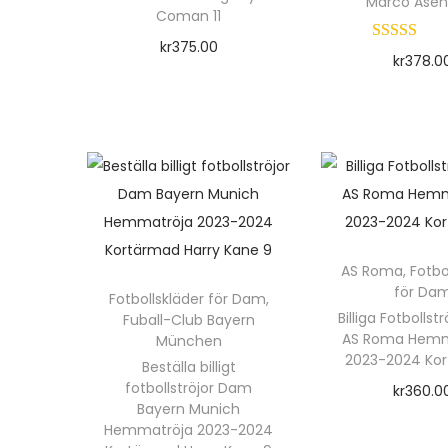
Marco Asens
Coman 11
kr
375.00
kr
378.0
Välj alternativ
Välj alte
D
D
e
e
n
n
h
h
ä
ä
r
r
AS Roma
,
Fotbo
p
för Da
Fotbollskläder för Dam
,
p
r
Billiga Fotbolls
Fuball-Club Bayern
r
AS Roma Hemm
München
o
2023-2024 Ko
o
Beställa billigt
d
fotbollströjor Dam
d
kr
360.0
u
Bayern Munich
u
Välj alte
Hemmatröja 2023-2024
k