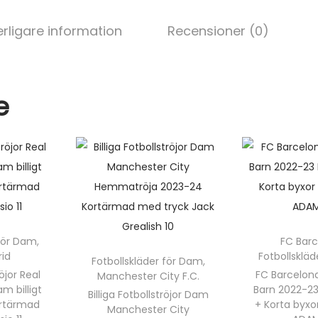
e
di
e
er
l
t
st
t
b
r
erligare information
Recensioner (0)
o
ö
o
j
a
k
e
2
0
2
3
-
2
4
K
 för Dam
,
FC Bar
rid
Fotbollsklä
o
Fotbollskläder för Dam
,
röjor Real
FC Barcelona
Manchester City F.C.
r
m billigt
Barn 2022-2
Billiga Fotbollströjor Dam
t
ortärmad
+ Korta byxo
Manchester City