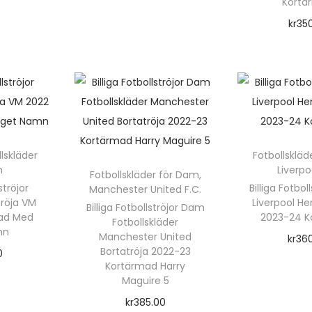
Kortä
t
k
D
kr
35
t
e
Välj a
e
n
n
h
h
ä
r
a
r
f
r
p
l
lskläder
Fotbollsklä
f
r
r
m
Liverpo
Fotbollskläder för Dam
,
l
o
ströjor
Billiga Fotbo
Manchester United F.C.
r
tröja VM
Liverpool H
e
d
Billiga Fotbollströjor Dam
r
ad Med
2023-24 K
Fotbollskläder
r
u
mn
Manchester United
kr
36
a
k
Bortatröja 2022-23
0
Välj a
Kortärmad Harry
v
t
rnativ
r
Maguire 5
a
e
i
kr
385.00
r
n