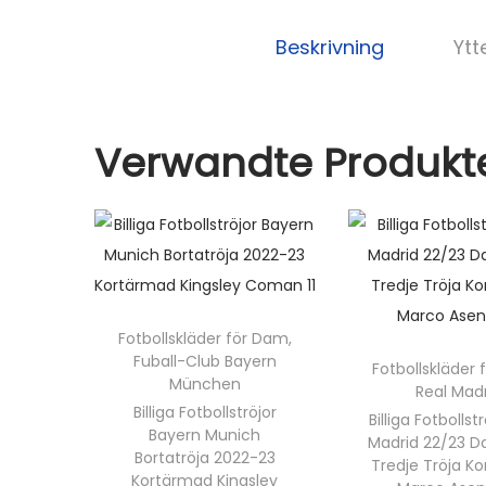
Beskrivning
Ytt
Verwandte Produkt
Fotbollskläder för Dam
,
Fuball-Club Bayern
Fotbollskläder
München
Real Mad
Billiga Fotbollströjor
Billiga Fotbollst
Bayern Munich
Madrid 22/23 Da
Bortatröja 2022-23
Tredje Tröja K
Kortärmad Kingsley