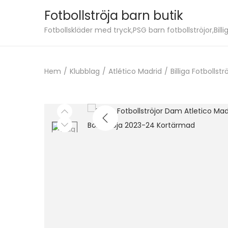
Fotbollströja barn butik
S
S
Fotbollskläder med tryck,PSG barn fotbollströjor,Billig
k
k
i
i
Hem
/
Klubblag
/
Atlético Madrid
/
Billiga Fotbolls
p
p
t
t
o
o
n
c
a
o
v
n
i
t
g
e
a
n
t
t
i