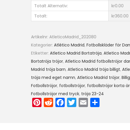
e
Totalt Alternativ:
kr0.00
t
Totalt:
kr360.00
i
c
o
Artikelnr:
AtleticoMadrid_202080
M
Kategorier:
Atlético Madrid
,
Fotbollskläder för Da
a
Etiketter:
Atletico Madrid Bortatröja
,
Atletico Madr
d
Bortatröja tröjor
,
Atletico Madrid fotbollströjor d
r
Madrid tröja barn
,
Atletico Madrid tröja billigt
,
Atl
i
tröja med eget namn
,
Atletico Madrid tröjor
,
Billi
d
Fotbollströjor
,
fotbollströjor
,
fotbollströjor korta 
B
Fotbollströjor med tryck
,
tröja 23-24
o
Pi
R
F
T
E
D
r
nt
e
a
w
m
el
t
er
d
c
itt
ai
a
a