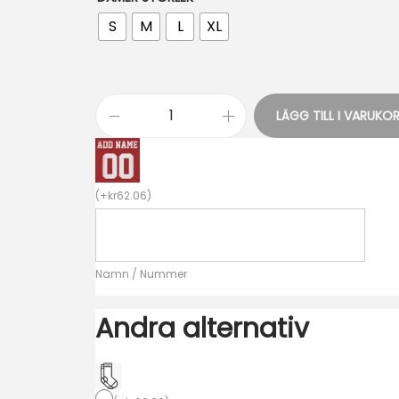
S
M
L
XL
LÄGG TILL I VARUKO
B
i
l
(
+
kr
62.06
)
l
i
g
Namn / Nummer
a
F
Andra alternativ
o
t
b