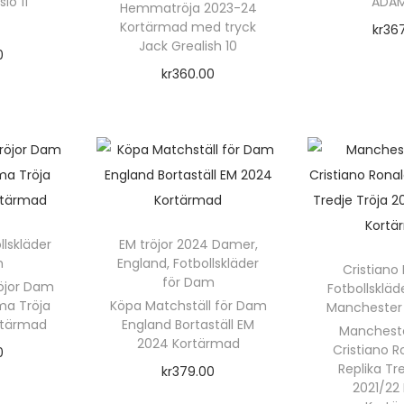
io 11
ADAM
ä
Hemmatröja 2023-24
Kortärmad med tryck
r
kr
36
Jack Grealish 10
m
0
Välj a
kr
360.00
a
rnativ
Välj alternativ
d
D
m
ä
e
n
n
g
h
r
d
ä
llskläder
EM tröjor 2024 Damer
,
r
m
England
,
Fotbollskläder
Cristiano
r
för Dam
tröjor Dam
Fotbollsklä
p
a Tröja
Köpa Matchställ för Dam
Manchester 
r
rtärmad
England Bortaställ EM
Mancheste
2024 Kortärmad
o
Cristiano 
0
Replika Tr
d
kr
379.00
rnativ
2021/22
u
Välj alternativ