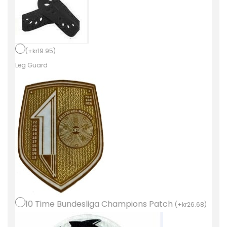
t
r
ö
j
(
+
kr
19.95
)
o
Leg Guard
r
B
a
y
e
r
n
M
u
10 Time Bundesliga Champions Patch
(
+
kr
26.68
)
n
i