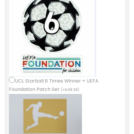
c
h
B
o
r
t
a
t
r
ö
UCL Starball 6 Times Winner + UEFA
j
Foundation Patch Set
(
+
kr
28.39
)
a
K
o
r
t