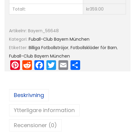
P
Totalt:
kr359.00
a
v
a
Artikelnr:
Bayern_56648
r
Kategori:
Fuball-Club Bayern München
d
Etiketter:
Billiga Fotbollströjor
,
Fotbollskläder för Barn
,
5
Fuball-Club Bayern München
Pi
R
F
T
E
D
m
nt
e
a
w
m
el
ä
er
d
c
itt
ai
a
n
g
e
di
e
er
l
Beskrivning
d
st
t
b
Ytterligare information
o
o
Recensioner (0)
k