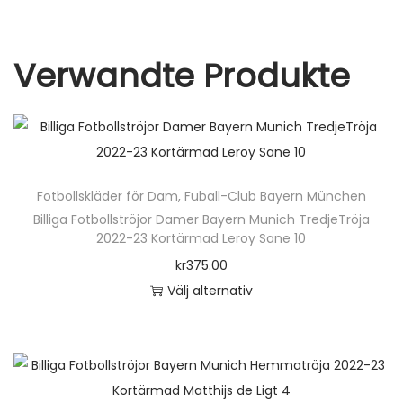
Verwandte Produkte
Fotbollskläder för Dam
,
Fuball-Club Bayern München
Billiga Fotbollströjor Damer Bayern Munich TredjeTröja
2022-23 Kortärmad Leroy Sane 10
kr
375.00
Välj alternativ
D
e
n
h