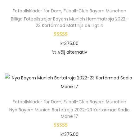
ä
Fotbollskläder för Dam
,
Fuball-Club Bayern München
r
Billiga Fotbollströjor Bayern Munich Hemmatröja 2022-
p
23 Kortärmad Matthijs de Ligt 4
r
o
kr
375.00
d
Välj alternativ
u
D
k
e
t
n
e
h
n
ä
h
Fotbollskläder för Dam
,
Fuball-Club Bayern München
r
a
Nya Bayern Munich Bortatröja 2022-23 Kortärmad Sadio
p
Mane 17
r
r
f
o
kr
375.00
l
d