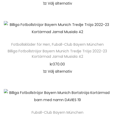
Välj alternativ
e
u
D
r
k
e
a
t
n
v
e
h
a
n
ä
r
h
Fotbollskläder för Herr
,
Fuball-Club Bayern München
r
i
a
Billiga Fotbollströjor Bayern Munich Tredje Tröja 2022-23
p
a
Kortärmad Jamal Musiala 42
r
r
n
kr
370.00
f
o
t
Välj alternativ
l
d
e
D
e
u
r
e
r
k
.
n
a
t
D
h
v
e
e
ä
a
n
o
Fuball-Club Bayern München
r
r