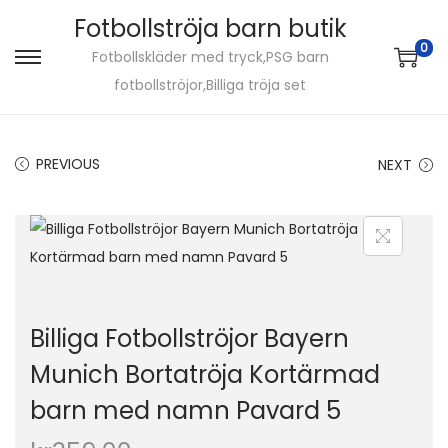
Fotbollströja barn butik
0
Fotbollskläder med tryck,PSG barn
S
S
fotbollströjor,Billiga tröja set
k
k
i
i
p
p
PREVIOUS
NEXT
t
t
o
o
n
c
a
o
v
n
i
t
Billiga Fotbollströjor Bayern
g
e
Munich Bortatröja Kortärmad
a
n
barn med namn Pavard 5
t
t
i