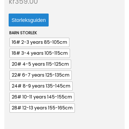
kr
359.00
o
n
Storleksguiden
BARN STORLEK
16# 2-3 years 85-105cm
18# 3-4 years 105-115cm
20# 4-5 years 115-125cm
22# 6-7 years 125-135cm
24# 8-9 years 135-145cm
26# 10-11 years 145-155cm
28# 12-13 years 155-165cm