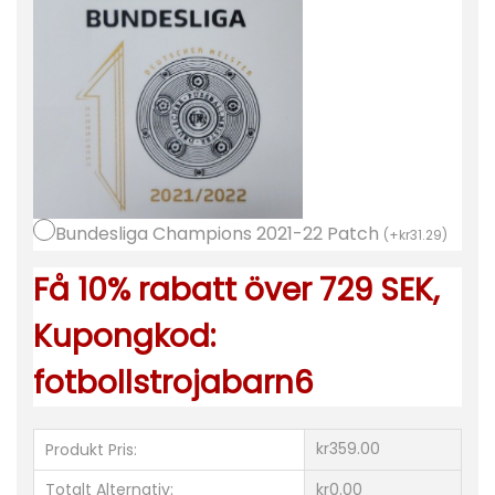
ä
r
m
a
d
b
a
Bundesliga Champions 2021-22 Patch
r
(
+
kr
31.29
)
n
Få 10% rabatt över 729 SEK,
m
Kupongkod:
e
d
fotbollstrojabarn6
n
a
kr359.00
Produkt Pris:
m
n
Totalt Alternativ:
kr0.00