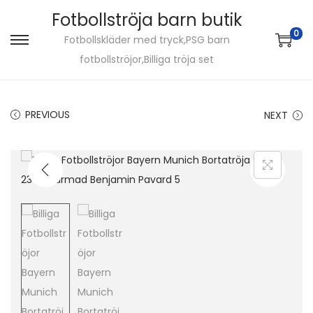
Fotbollströja barn butik
0
Fotbollskläder med tryck,PSG barn
S
S
fotbollströjor,Billiga tröja set
k
k
i
i
p
p
PREVIOUS
NEXT
t
t
o
o
n
c
a
o
v
n
i
t
g
e
a
n
t
t
i