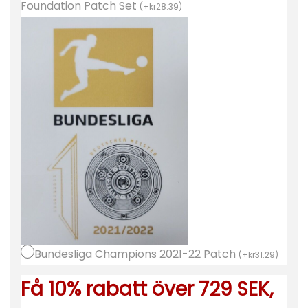
j
Foundation Patch Set
(
+
kr
28.39
)
a
2
0
2
2
-
2
3
K
o
r
t
Bundesliga Champions 2021-22 Patch
ä
(
+
kr
31.29
)
r
Få 10% rabatt över 729 SEK,
m