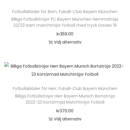
Fotbollskläder för Barn
,
Fuball-Club Bayern München
Billiga Fotbollströjor FC Bayern München Hemmatröja
22/23 barn matchtröjor fotboll med tryck Davies 19
kr
359.00
Välj alternativ
D
e
n
h
ä
Fotbollskläder för Herr
,
Fuball-Club Bayern München
r
Billiga Fotbollströjor Herr Bayern Munich Bortatröja
p
2022-23 Kortärmad Matchtröjor Fotboll
r
kr
370.00
o
Välj alternativ
d
D