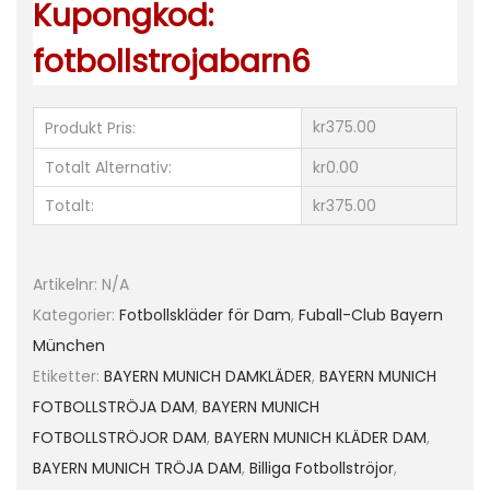
Kupongkod:
a
d
fotbollstrojabarn6
B
e
kr375.00
Produkt Pris:
n
j
Totalt Alternativ:
kr0.00
a
Totalt:
kr375.00
m
i
n
Artikelnr:
N/A
P
Kategorier:
Fotbollskläder för Dam
,
Fuball-Club Bayern
a
München
v
Etiketter:
BAYERN MUNICH DAMKLÄDER
,
BAYERN MUNICH
a
FOTBOLLSTRÖJA DAM
,
BAYERN MUNICH
r
FOTBOLLSTRÖJOR DAM
,
BAYERN MUNICH KLÄDER DAM
,
d
BAYERN MUNICH TRÖJA DAM
,
Billiga Fotbollströjor
,