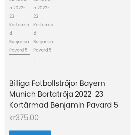
o
n
Billiga Fotbollströjor Bayern
Munich Bortatröja 2022-23
Kortärmad Benjamin Pavard 5
kr
375.00