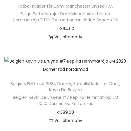
ä
v
t
n
D
Fotbollskläder för Dam
,
Manchester United F.C.
r
a
e
h
e
Billiga Fotbollströjor Dam Manchester United
p
r
r
Hemmatröja 2023-24 med namn Jadon Sancho 25
a
o
r
i
n
kr
364.00
r
l
o
a
a
Välj alternativ
f
i
d
n
t
D
l
k
u
t
i
e
e
a
k
e
v
n
r
a
t
r
e
h
a
l
e
.
n
ä
v
t
n
D
k
Belgien
,
EM tröjor 2024 Damer
,
Fotbollskläder för Dam
,
r
a
e
Kevin De Bruyne
h
e
a
p
r
r
Belgien Kevin De Bruyne #7 Replika Hemmatröja EM
a
o
n
r
i
n
2020 Damer röd Kortärmad
r
l
v
o
a
a
kr
389.00
f
i
ä
d
n
t
Välj alternativ
l
k
l
u
t
i
D