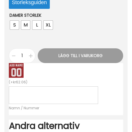
Storleksguiden
DAMER STORLEK
S
M
L
XL
LÄGG TILL I VARUKORG
B
i
l
(
+
kr
62.06
)
l
i
g
Namn / Nummer
a
F
Andra alternativ
o