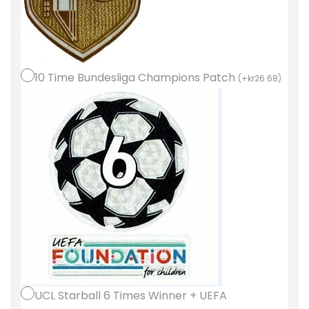
r
n
M
u
10 Time Bundesliga Champions Patch
(
+
kr
26.68
)
n
i
c
h
B
o
r
t
a
t
r
ö
UCL Starball 6 Times Winner + UEFA