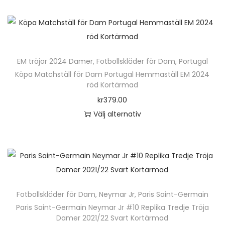
u
e
k
n
t
h
e
ä
n
EM tröjor 2024 Damer
,
Fotbollskläder för Dam
,
Portugal
r
h
Köpa Matchställ för Dam Portugal Hemmaställ EM 2024
p
röd Kortärmad
a
r
kr
379.00
r
o
Välj alternativ
f
d
D
l
u
e
e
k
n
r
t
h
a
e
ä
v
n
Fotbollskläder för Dam
,
Neymar Jr
,
Paris Saint-Germain
r
a
h
Paris Saint-Germain Neymar Jr #10 Replika Tredje Tröja
p
r
Damer 2021/22 Svart Kortärmad
a