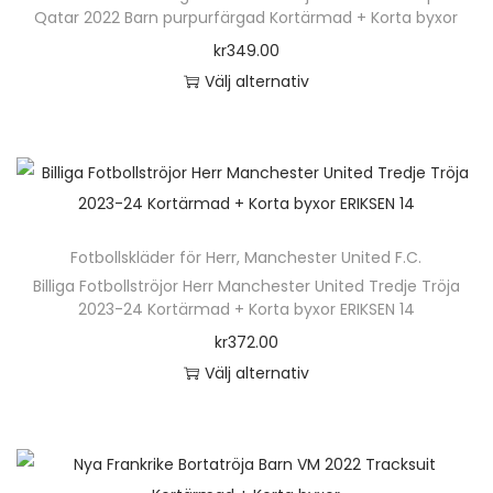
p
Qatar 2022 Barn purpurfärgad Kortärmad + Korta byxor
r
kr
349.00
o
Välj alternativ
d
D
u
e
k
n
t
h
e
ä
n
Fotbollskläder för Herr
,
Manchester United F.C.
r
h
Billiga Fotbollströjor Herr Manchester United Tredje Tröja
p
2023-24 Kortärmad + Korta byxor ERIKSEN 14
a
r
kr
372.00
r
o
Välj alternativ
f
d
D
l
u
e
e
k
n
r
t