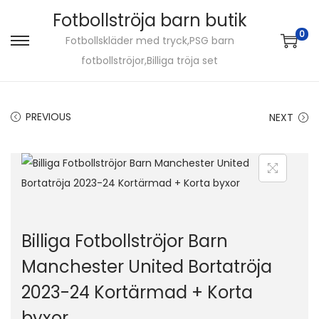
Fotbollströja barn butik
0
Fotbollskläder med tryck,PSG barn
S
S
fotbollströjor,Billiga tröja set
k
k
i
i
p
p
PREVIOUS
NEXT
t
t
o
o
n
c
a
o
v
n
i
t
Billiga Fotbollströjor Barn
g
e
Manchester United Bortatröja
a
n
2023-24 Kortärmad + Korta
t
t
i
byxor