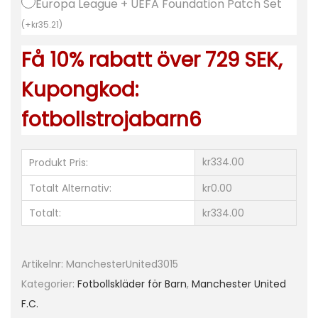
Europa League + UEFA Foundation Patch Set
t
(
+
kr
35.21
)
r
Få 10% rabatt över 729 SEK,
ö
j
Kupongkod:
a
fotbollstrojabarn6
2
0
2
kr334.00
Produkt Pris:
3
Totalt Alternativ:
kr0.00
-
Totalt:
kr334.00
2
4
K
Artikelnr:
ManchesterUnited3015
o
Kategorier:
Fotbollskläder för Barn
,
Manchester United
r
F.C.
t