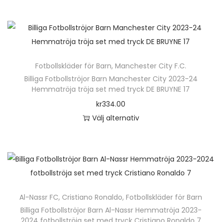
l
k
u
t
e
e
a
k
e
n
r
a
t
r
h
a
l
e
.
ä
v
t
n
D
Fotbollskläder för Barn
,
Manchester City F.C.
r
a
e
h
e
Billiga Fotbollströjor Barn Manchester City 2023-24
p
r
r
Hemmatröja tröja set med tryck DE BRUYNE 17
a
o
r
i
n
kr
334.00
r
l
o
a
a
Välj alternativ
f
i
d
n
t
D
l
k
u
t
i
e
e
a
k
e
v
n
r
a
t
r
e
h
a
l
e
.
n
ä
v
t
n
D
k
Al-Nassr FC
,
Cristiano Ronaldo
,
Fotbollskläder för Barn
r
a
e
h
e
Billiga Fotbollströjor Barn Al-Nassr Hemmatröja 2023-
a
p
r
r
2024 fotbollströja set med tryck Cristiano Ronaldo 7
a