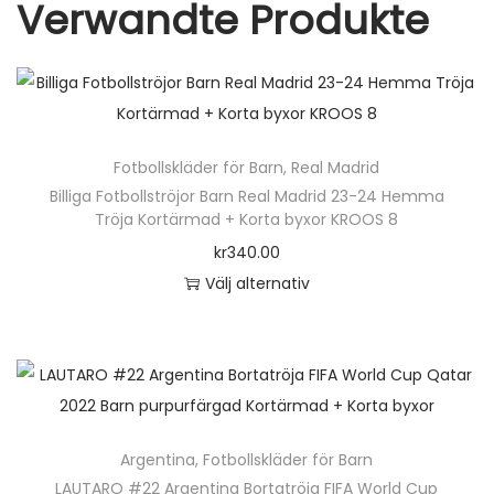
Verwandte Produkte
m
ä
n
g
d
Fotbollskläder för Barn
,
Real Madrid
Billiga Fotbollströjor Barn Real Madrid 23-24 Hemma
Tröja Kortärmad + Korta byxor KROOS 8
kr
340.00
Välj alternativ
D
e
n
h
ä
Argentina
,
Fotbollskläder för Barn
r
LAUTARO #22 Argentina Bortatröja FIFA World Cup