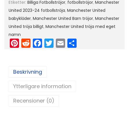
Etiketter:
Billiga Fotbollströjor
,
fotbollströjor
,
Manchester
ä
United 2023-24 fotbollströja
,
Manchester United
r
babykläder
,
Manchester United Barn tröjor
,
Manchester
m
United tröja billigt
,
Manchester United tröja med eget
a
namn
d
Pi
R
F
T
E
D
+
nt
e
a
w
m
el
K
er
d
c
itt
ai
a
o
e
di
e
er
l
Beskrivning
r
st
t
b
t
Ytterligare information
o
a
o
b
Recensioner (0)
y
k
x
o
r