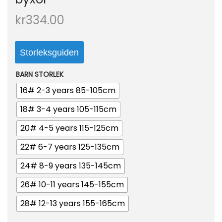
o
kr
334.00
n
Storleksguiden
BARN STORLEK
16# 2-3 years 85-105cm
18# 3-4 years 105-115cm
20# 4-5 years 115-125cm
22# 6-7 years 125-135cm
24# 8-9 years 135-145cm
26# 10-11 years 145-155cm
28# 12-13 years 155-165cm