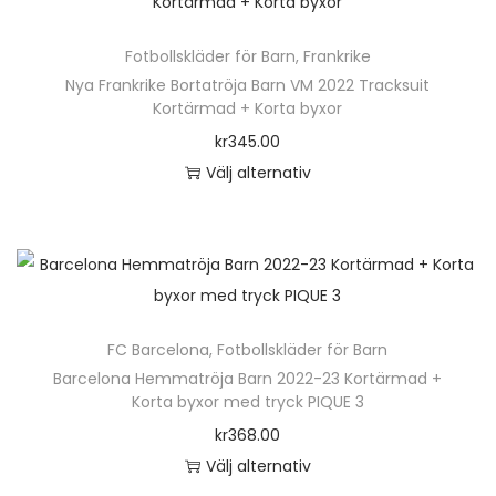
h
a
e
ä
v
n
Fotbollskläder för Barn
,
Frankrike
r
a
h
Nya Frankrike Bortatröja Barn VM 2022 Tracksuit
p
r
Kortärmad + Korta byxor
a
r
i
kr
345.00
r
o
a
Välj alternativ
f
d
n
D
l
u
t
e
e
k
e
n
r
t
r
h
a
e
.
ä
v
n
D
FC Barcelona
,
Fotbollskläder för Barn
r
a
h
e
Barcelona Hemmatröja Barn 2022-23 Kortärmad +
p
r
Korta byxor med tryck PIQUE 3
a
o
r
i
kr
368.00
r
l
o
a
Välj alternativ
f
i
d
n
D