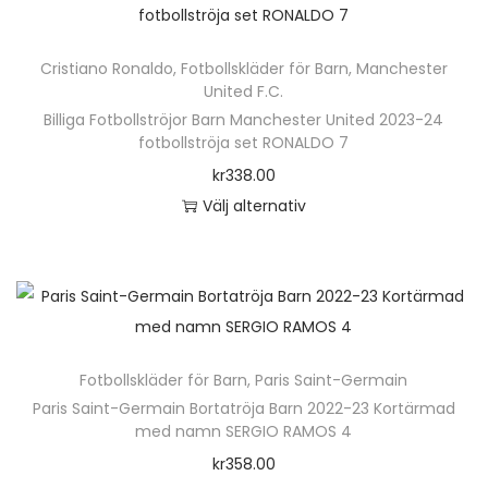
Cristiano Ronaldo
,
Fotbollskläder för Barn
,
Manchester
United F.C.
Billiga Fotbollströjor Barn Manchester United 2023-24
fotbollströja set RONALDO 7
kr
338.00
Välj alternativ
D
e
n
h
ä
Fotbollskläder för Barn
,
Paris Saint-Germain
r
Paris Saint-Germain Bortatröja Barn 2022-23 Kortärmad
p
med namn SERGIO RAMOS 4
r
kr
358.00
o