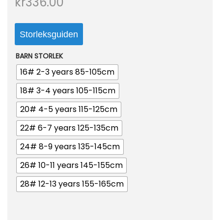
kr
336.00
o
n
Storleksguiden
BARN STORLEK
16# 2-3 years 85-105cm
18# 3-4 years 105-115cm
20# 4-5 years 115-125cm
22# 6-7 years 125-135cm
24# 8-9 years 135-145cm
26# 10-11 years 145-155cm
28# 12-13 years 155-165cm