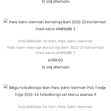
Välj alternativ
d
D
u
e
k
n
t
h
e
ä
n
Fotbollskläder för Barn
,
Paris Saint-Germain
r
h
Paris Saint-Germain Bortatröja Barn 2022-23 Kortärmad
p
med namn KiMPEMBE 3
a
r
kr
358.00
r
o
Välj alternativ
f
d
D
l
u
e
e
k
n
r
t
h
a
e
ä
v
n
Fotbollskläder för Barn
,
Paris Saint-Germain
r
a