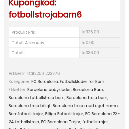
Kupongkod:
l
fotbollstrojabarn6
s
t
r
kr336.00
Produkt Pris:
ö
Totalt Alternativ:
kr0.00
j
Totalt:
kr336.00
a
s
e
Artikelnr:
FCB22041223376
t
Kategorier:
FC Barcelona
,
Fotbollskläder för Barn
O
Etiketter:
Barcelona babykläder
,
Barcelona Barn
,
.
Barcelona fotbollströja barn
,
Barcelona tröja barn
,
D
Barcelona tröja billigt
,
Barcelona tröja med eget namn
,
E
Barnfotbollströjor
,
Billiga Fotbollströjor
,
FC Barcelona 23-
M
24 fotbollströja
,
FC Barcelona Tröjor
,
fotbollströjor
,
B