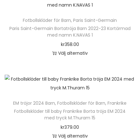
t
r
h
a
l
e
.
ä
v
t
n
D
Fotbollskläder för Barn
,
Paris Saint-Germain
r
a
e
h
e
Paris Saint-Germain Bortatröja Barn 2022-23 Kortärmad
p
r
r
med namn K.NAVAS 1
a
o
r
i
n
kr
358.00
r
l
o
a
a
Välj alternativ
f
i
d
n
t
D
l
k
u
t
i
e
e
a
k
e
v
n
r
a
t
r
e
h
a
l
e
.
n
ä
v
t
n
D
k
EM tröjor 2024 Barn
,
Fotbollskläder för Barn
,
Frankrike
r
a
e
h
e
Fotbollskläder till baby Frankrike Borta tröja EM 2024
a
p
r
r
med tryck M.Thuram 15
a
o
n
r
i
n
kr
379.00
r
l
v
o
a
a
Välj alternativ
f
i
ä