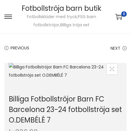
Fotbollströja barn butik
0
Fotbollskläder med tryck,PSG barn
S
S
fotbollströjor,Billiga tröja set
k
k
i
i
p
p
PREVIOUS
NEXT
t
t
o
o
n
c
a
o
v
n
i
t
Billiga Fotbollströjor Barn FC
g
e
Barcelona 23-24 fotbollströja set
a
n
O.DEMBÉLÉ 7
t
t
i