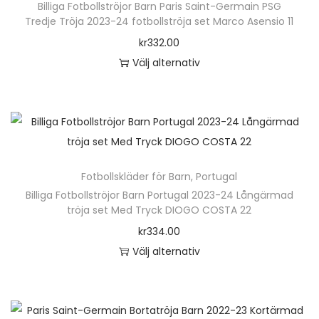
h
Billiga Fotbollströjor Barn Paris Saint-Germain PSG
p
r
Tredje Tröja 2023-24 fotbollströja set Marco Asensio 11
a
r
i
kr
332.00
r
o
a
Välj alternativ
f
d
n
D
l
u
t
e
e
k
e
n
r
t
r
h
a
e
.
ä
v
n
D
Fotbollskläder för Barn
,
Portugal
r
a
h
e
Billiga Fotbollströjor Barn Portugal 2023-24 Långärmad
p
r
tröja set Med Tryck DIOGO COSTA 22
a
o
r
i
kr
334.00
r
l
o
a
Välj alternativ
f
i
d
n
D
l
k
u
t
e
e
a
k
e
n
r
a