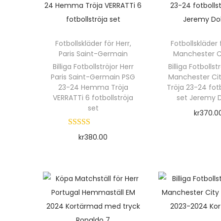
Fotbollskläder för Herr
,
Fotbollskläder 
Paris Saint-Germain
Manchester Ci
Billiga Fotbollströjor Herr
Billiga Fotbollst
Paris Saint-Germain PSG
Manchester Cit
23-24 Hemma Tröja
Tröja 23-24 fotb
VERRATTi 6 fotbollströja
set Jeremy D
set
kr
370.0
Välj alte
kr
380.00
D
Välj alternativ
e
D
n
e
h
n
ä
h
r