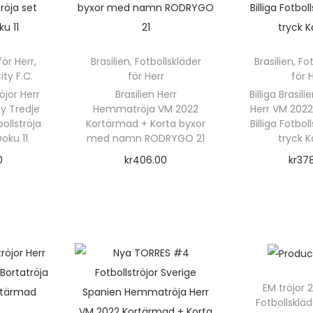
för Herr
,
Brasilien
,
Fotbollskläder
Brasilien
,
Fot
ty F.C.
för Herr
för 
röjor Herr
Brasilien Herr
Billiga Brasil
y Tredje
Hemmatröja VM 2022
Herr VM 202
ollströja
Kortärmad + Korta byxor
Billiga Fotbo
oku 11
med namn RODRYGO 21
tryck K
0
kr
406.00
kr
37
rnativ
Välj alternativ
Välj a
D
e
n
h
ä
EM tröjor 
Fotbollskläd
r
r