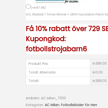
2
(
+
kr
47.46
)
1
UCL Starball 7 Times Winner + UEFA Foundation Patch Se
k
ö
Få 10% rabatt över 729 SE
p
b
Kupongkod:
i
fotbollstrojabarn6
l
l
i
kr388.00
Produkt Pris:
g
Totalt Alternativ:
kr0.00
a
Totalt:
kr388.00
f
o
t
Artikelnr:
AC Milan_71013
b
Kategorier:
AC Milan
,
Fotbollskläder för Herr