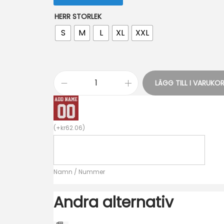
HERR STORLEK
S
M
L
XL
XXL
LÄGG TILL I VARUKO
A
C
M
(
+
kr
62.06
)
i
l
a
Namn / Nummer
n
H
Andra alternativ
e
m