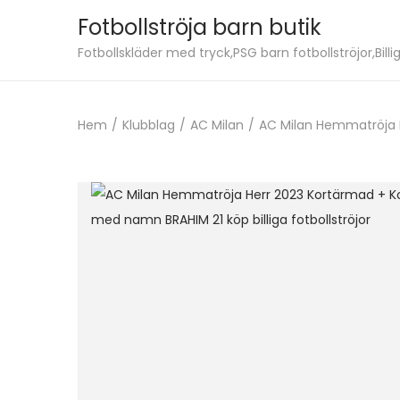
Fotbollströja barn butik
S
S
Fotbollskläder med tryck,PSG barn fotbollströjor,Billig
k
k
i
i
Hem
/
Klubblag
/
AC Milan
/
AC Milan Hemmatröja H
p
p
t
t
o
o
n
c
a
o
v
n
i
t
g
e
a
n
t
t
i